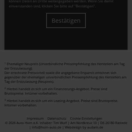
können Daten an Dritte weitergegeben werden. Wenn Sie damit
einverstanden sind, klicken Sie bitte auf "Bestätigen".
Bestätigen
1
Ehemaliger Neupreis (Unverbindliche Preisempfehlung des Herstellers am Tag
der Erstzulassung).
Der errechnete Preisvorteil sowie die angegebene Ersparnis errechnet sich
gegenüber der ehemaligen unverbindlichen Preisempfehlung des Herstellers am
Tag der Erstzulassung (Neupreis).
2
Hierbei handelt es sich um ein Finanzierungs-Angebot. Preise sind
Bruttopreise. Irrtümer vorbehalten.
3
Hierbei handelt es sich um ein Leasing-Angebot. Preise sind Bruttopreise.
Irrtümer vorbehalten.
Impressum
Datenschutz
Cookie Einstellungen
© 2026 Auto Horn e.K. Inhaber: Tim Wulf | Am Nordkreuz 10 | DE-26180 Rastede
| info@horn-auto.de |
Webdesign by audaris.de