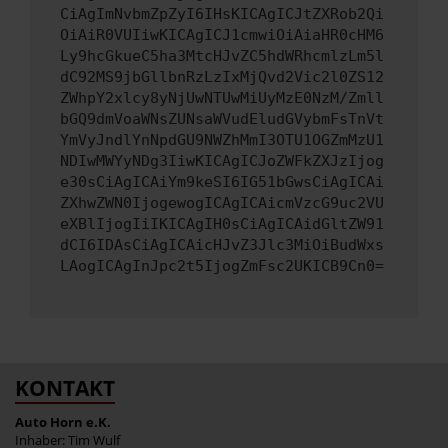
CiAgImNvbmZpZyI6IHsKICAgICJtZXRob2Qi
OiAiR0VUIiwKICAgICJ1cmwiOiAiaHR0cHM6
Ly9hcGkueC5ha3MtcHJvZC5hdWRhcmlzLm5l
dC92MS9jbGllbnRzLzIxMjQvd2Vic2l0ZS12
ZWhpY2xlcy8yNjUwNTUwMiUyMzE0NzM/Zmll
bGQ9dmVoaWNsZUNsaWVudEludGVybmFsTnVt
YmVyJndlYnNpdGU9NWZhMmI3OTU1OGZmMzU1
NDIwMWYyNDg3IiwKICAgICJoZWFkZXJzIjog
e30sCiAgICAiYm9keSI6IG51bGwsCiAgICAi
ZXhwZWN0IjogewogICAgICAicmVzcG9uc2VU
eXBlIjogIiIKICAgIH0sCiAgICAidGltZW91
dCI6IDAsCiAgICAicHJvZ3Jlc3MiOiBudWxs
LAogICAgInJpc2t5IjogZmFsc2UKICB9Cn0=
KONTAKT
Auto Horn e.K.
Inhaber: Tim Wulf