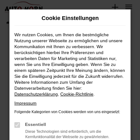
Zum
Hauptinhalt
Cookie Einstellungen
springen
Startseite
Fahrzeugverkauf
Fahrzeugbestand
Wir nutzen Cookies, um Ihnen die bestmögliche
Nutzung unserer Webseite zu ermöglichen und unsere
Kommunikation mit Ihnen zu verbessern. Wir
Fehler: Network Error
berücksichtigen hierbei Ihre Präferenzen und
verarbeiten Daten für Marketing und Statistiken nur,
Beim Laden ist ein Fehler aufgetreten.
wenn Sie uns Ihre Einwilligung geben. Wenn Sie zu
Hier sind ein paar Tipps, die dir helfen können:
einem späteren Zeitpunkt Ihre Meinung ändern, können
Sie die Einwilligung jederzeit für die Zukunft widerrufen.
Überprüfe deine Firewall und deine
Weitere Informationen zum Umfang der
Internetverbindung.
Datenverarbeitung finden Sie hier:
Datenschutzerklärung
,
Cookie-Richtlinie
.
Laden andere Webseiten, zum Beispiel deine
Suchmaschine?
Impressum
Prüfe deine Browsererweiterungen.
Folgende Kategorien von Cookies werden von uns eingesetzt:
Manche Erweiterungen, wie Werbeblocker,
Essentiell
können das Laden bestimmter Seiten
verhindern. Funktioniert die Seite in einem
Diese Technologien sind erforderlich, um die
Kernfunktionalität der Webseite zu gewährleisten.
anderen Browser oder in einem privaten