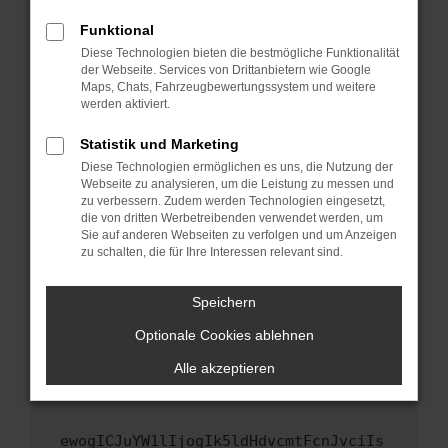
Fenster?
Funktional
Starte dein Gerät neu.
Diese Technologien bieten die bestmögliche Funktionalität
Das kann manchmal helfen, vorübergehende
der Webseite. Services von Drittanbietern wie Google
Maps, Chats, Fahrzeugbewertungssystem und weitere
Probleme zu beheben.
werden aktiviert.
Stelle sicher, dass dein Browser und dein
Betriebssystem auf dem neuesten Stand
Statistik und Marketing
sind.
Diese Technologien ermöglichen es uns, die Nutzung der
Webseite zu analysieren, um die Leistung zu messen und
Veraltete Software birgt nicht nur ein
zu verbessern. Zudem werden Technologien eingesetzt,
Sicherheitsrisiko, sondern kann auch dazu
die von dritten Werbetreibenden verwendet werden, um
führen, dass bestimmte Funktionen nicht mehr
Sie auf anderen Webseiten zu verfolgen und um Anzeigen
unterstützt werden.
zu schalten, die für Ihre Interessen relevant sind.
Wende dich an den Webseitenbetreiber.
Speichern
Wenn du alle oben genannten Schritte versucht
hast, kontaktiere uns bitte. Wir werden
Optionale Cookies ablehnen
versuchen, das Problem zu beheben. Du kannst
Alle akzeptieren
uns diesen Text schicken, um uns bei der
Fehlersuche zu unterstützen:
ewogICJuYW1lIjogIk5ldHdvcmtFcnJvciIs