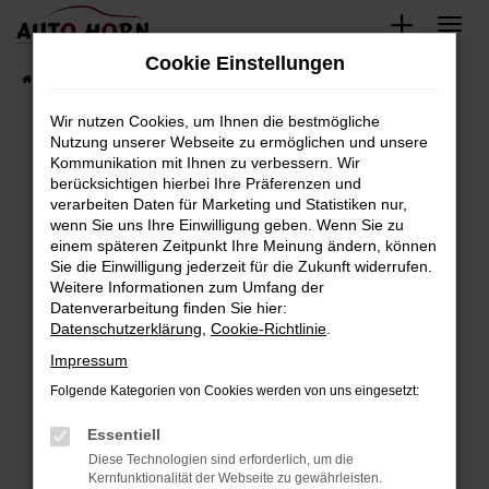
Zum
Hauptinhalt
Cookie Einstellungen
springen
Startseite
Fahrzeugverkauf
Fahrzeugbestand
Wir nutzen Cookies, um Ihnen die bestmögliche
Nutzung unserer Webseite zu ermöglichen und unsere
Kommunikation mit Ihnen zu verbessern. Wir
Fehler: Network Error
berücksichtigen hierbei Ihre Präferenzen und
verarbeiten Daten für Marketing und Statistiken nur,
Beim Laden ist ein Fehler aufgetreten.
wenn Sie uns Ihre Einwilligung geben. Wenn Sie zu
Hier sind ein paar Tipps, die dir helfen können:
einem späteren Zeitpunkt Ihre Meinung ändern, können
Sie die Einwilligung jederzeit für die Zukunft widerrufen.
Überprüfe deine Firewall und deine
Weitere Informationen zum Umfang der
Internetverbindung.
Datenverarbeitung finden Sie hier:
Datenschutzerklärung
,
Cookie-Richtlinie
.
Laden andere Webseiten, zum Beispiel deine
Suchmaschine?
Impressum
Prüfe deine Browsererweiterungen.
Folgende Kategorien von Cookies werden von uns eingesetzt:
Manche Erweiterungen, wie Werbeblocker,
Essentiell
können das Laden bestimmter Seiten
verhindern. Funktioniert die Seite in einem
Diese Technologien sind erforderlich, um die
Kernfunktionalität der Webseite zu gewährleisten.
anderen Browser oder in einem privaten