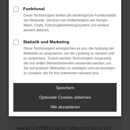
Fenster?
Funktional
Starte dein Gerät neu.
Diese Technologien bieten die bestmögliche Funktionalität
Das kann manchmal helfen, vorübergehende
der Webseite. Services von Drittanbietern wie Google
Maps, Chats, Fahrzeugbewertungssystem und weitere
Probleme zu beheben.
werden aktiviert.
Stelle sicher, dass dein Browser und dein
Betriebssystem auf dem neuesten Stand
Statistik und Marketing
sind.
Diese Technologien ermöglichen es uns, die Nutzung der
Webseite zu analysieren, um die Leistung zu messen und
Veraltete Software birgt nicht nur ein
zu verbessern. Zudem werden Technologien eingesetzt,
Sicherheitsrisiko, sondern kann auch dazu
die von dritten Werbetreibenden verwendet werden, um
führen, dass bestimmte Funktionen nicht mehr
Sie auf anderen Webseiten zu verfolgen und um Anzeigen
unterstützt werden.
zu schalten, die für Ihre Interessen relevant sind.
Wende dich an den Webseitenbetreiber.
Speichern
Wenn du alle oben genannten Schritte versucht
hast, kontaktiere uns bitte. Wir werden
Optionale Cookies ablehnen
versuchen, das Problem zu beheben. Du kannst
Alle akzeptieren
uns diesen Text schicken, um uns bei der
Fehlersuche zu unterstützen:
ewogICJuYW1lIjogIk5ldHdvcmtFcnJvciIs