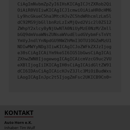
CiAgImNvbmZpZyI6IHsKICAgICJtZXRob2Qi
OiAiR0VUIiwKICAgICJ1cmwiOiAiaHR0cHM6
Ly9hcGkueC5ha3MtcHJvZC5hdWRhcmlzLm5l
dC92MS9jbGllbnRzLzIxMjQvd2Vic2l0ZS12
ZWhpY2xlcy8yNjUwNTA0NiUyMzE0NzM/Zmll
bGQ9dmVoaWNsZUNsaWVudEludGVybmFsTnVt
YmVyJndlYnNpdGU9NWZhMmI3OTU1OGZmMzU1
NDIwMWYyNDg3IiwKICAgICJoZWFkZXJzIjog
e30sCiAgICAiYm9keSI6IG51bGwsCiAgICAi
ZXhwZWN0IjogewogICAgICAicmVzcG9uc2VU
eXBlIjogIiIKICAgIH0sCiAgICAidGltZW91
dCI6IDAsCiAgICAicHJvZ3Jlc3MiOiBudWxs
LAogICAgInJpc2t5IjogZmFsc2UKICB9Cn0=
KONTAKT
Auto Horn e.K.
Inhaber: Tim Wulf