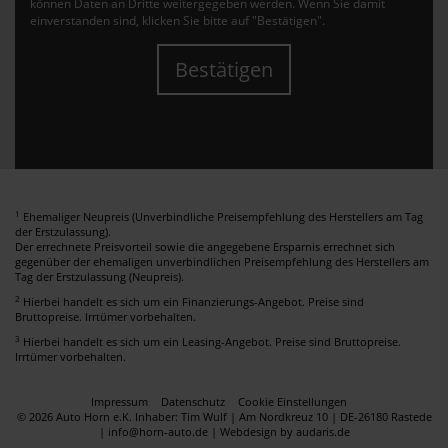
können Daten an Dritte weitergegeben werden. Wenn Sie damit
einverstanden sind, klicken Sie bitte auf "Bestätigen".
Bestätigen
1
Ehemaliger Neupreis (Unverbindliche Preisempfehlung des Herstellers am Tag
der Erstzulassung).
Der errechnete Preisvorteil sowie die angegebene Ersparnis errechnet sich
gegenüber der ehemaligen unverbindlichen Preisempfehlung des Herstellers am
Tag der Erstzulassung (Neupreis).
2
Hierbei handelt es sich um ein Finanzierungs-Angebot. Preise sind
Bruttopreise. Irrtümer vorbehalten.
3
Hierbei handelt es sich um ein Leasing-Angebot. Preise sind Bruttopreise.
Irrtümer vorbehalten.
Impressum
Datenschutz
Cookie Einstellungen
© 2026 Auto Horn e.K. Inhaber: Tim Wulf | Am Nordkreuz 10 | DE-26180 Rastede
| info@horn-auto.de |
Webdesign by audaris.de