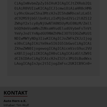
CiAgImNvbmZpZyI6IHsKICAgICJtZXRob2Qi
OiAiR0VUIiwKICAgICJ1cmwiOiAiaHR0cHM6
Ly9hcGkueC5ha3MtcHJvZC5hdWRhcmlzLm5l
dC92MS9jbGllbnRzLzIxMjQvd2Vic2l0ZS12
ZWhpY2xlcy8yNjUwNTA0NSUyMzE0NzM/Zmll
bGQ9dmVoaWNsZUNsaWVudEludGVybmFsTnVt
YmVyJndlYnNpdGU9NWZhMmI3OTU1OGZmMzU1
NDIwMWYyNDg3IiwKICAgICJoZWFkZXJzIjog
e30sCiAgICAiYm9keSI6IG51bGwsCiAgICAi
ZXhwZWN0IjogewogICAgICAicmVzcG9uc2VU
eXBlIjogIiIKICAgIH0sCiAgICAidGltZW91
dCI6IDAsCiAgICAicHJvZ3Jlc3MiOiBudWxs
LAogICAgInJpc2t5IjogZmFsc2UKICB9Cn0=
KONTAKT
Auto Horn e.K.
Inhaber: Tim Wulf