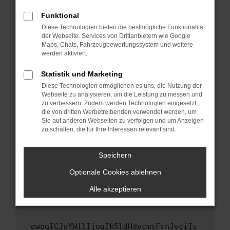
Fenster?
Funktional
Starte dein Gerät neu.
Diese Technologien bieten die bestmögliche Funktionalität
Das kann manchmal helfen, vorübergehende
der Webseite. Services von Drittanbietern wie Google
Maps, Chats, Fahrzeugbewertungssystem und weitere
Probleme zu beheben.
werden aktiviert.
Stelle sicher, dass dein Browser und dein
Betriebssystem auf dem neuesten Stand
Statistik und Marketing
sind.
Diese Technologien ermöglichen es uns, die Nutzung der
Webseite zu analysieren, um die Leistung zu messen und
Veraltete Software birgt nicht nur ein
zu verbessern. Zudem werden Technologien eingesetzt,
Sicherheitsrisiko, sondern kann auch dazu
die von dritten Werbetreibenden verwendet werden, um
führen, dass bestimmte Funktionen nicht mehr
Sie auf anderen Webseiten zu verfolgen und um Anzeigen
unterstützt werden.
zu schalten, die für Ihre Interessen relevant sind.
Wende dich an den Webseitenbetreiber.
Speichern
Wenn du alle oben genannten Schritte versucht
hast, kontaktiere uns bitte. Wir werden
Optionale Cookies ablehnen
versuchen, das Problem zu beheben. Du kannst
Alle akzeptieren
uns diesen Text schicken, um uns bei der
Fehlersuche zu unterstützen:
ewogICJuYW1lIjogIk5ldHdvcmtFcnJvciIs