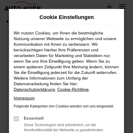
Zum
Hauptinhalt
Cookie Einstellungen
springen
Startseite
Fahrzeugverkauf
Fahrzeugbestand
Wir nutzen Cookies, um Ihnen die bestmögliche
Nutzung unserer Webseite zu ermöglichen und unsere
Kommunikation mit Ihnen zu verbessern. Wir
Fehler: Network Error
berücksichtigen hierbei Ihre Präferenzen und
verarbeiten Daten für Marketing und Statistiken nur,
Beim Laden ist ein Fehler aufgetreten.
wenn Sie uns Ihre Einwilligung geben. Wenn Sie zu
Hier sind ein paar Tipps, die dir helfen können:
einem späteren Zeitpunkt Ihre Meinung ändern, können
Sie die Einwilligung jederzeit für die Zukunft widerrufen.
Überprüfe deine Firewall und deine
Weitere Informationen zum Umfang der
Internetverbindung.
Datenverarbeitung finden Sie hier:
Datenschutzerklärung
,
Cookie-Richtlinie
.
Laden andere Webseiten, zum Beispiel deine
Suchmaschine?
Impressum
Prüfe deine Browsererweiterungen.
Folgende Kategorien von Cookies werden von uns eingesetzt:
Manche Erweiterungen, wie Werbeblocker,
Essentiell
können das Laden bestimmter Seiten
verhindern. Funktioniert die Seite in einem
Diese Technologien sind erforderlich, um die
Kernfunktionalität der Webseite zu gewährleisten.
anderen Browser oder in einem privaten