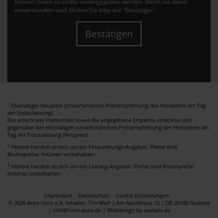
können Daten an Dritte weitergegeben werden. Wenn Sie damit
einverstanden sind, klicken Sie bitte auf "Bestätigen".
Bestätigen
1
Ehemaliger Neupreis (Unverbindliche Preisempfehlung des Herstellers am Tag
der Erstzulassung).
Der errechnete Preisvorteil sowie die angegebene Ersparnis errechnet sich
gegenüber der ehemaligen unverbindlichen Preisempfehlung des Herstellers am
Tag der Erstzulassung (Neupreis).
2
Hierbei handelt es sich um ein Finanzierungs-Angebot. Preise sind
Bruttopreise. Irrtümer vorbehalten.
3
Hierbei handelt es sich um ein Leasing-Angebot. Preise sind Bruttopreise.
Irrtümer vorbehalten.
Impressum
Datenschutz
Cookie Einstellungen
© 2026 Auto Horn e.K. Inhaber: Tim Wulf | Am Nordkreuz 10 | DE-26180 Rastede
| info@horn-auto.de |
Webdesign by audaris.de