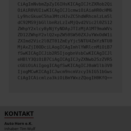
CiAgImNvbmZpZyI6IHsKICAgICJtZXRob2Qi
OiAiR0VUIiwKICAgICJ1cmwiOiAiaHR0cHM6
Ly9hcGkueC5ha3MtcHJvZC5hdWRhcmlzLm5l
dC92MS9jbGllbnRzLzIxMjQvd2Vic2l0ZS12
ZWhpY2xlcy8yNjYyNDAyJTIzMjA1MT9maWVs
ZD12ZWhpY2xlQ2xpZW50SW50ZXJuYWxOdW1i
ZXImd2Vic2l0ZT01ZmEyYjc5NTU4ZmYzNTU0
MjAxZjI0ODciLAogICAgImhlYWRlcnMiOiB7
fSwKICAgICJib2R5IjogbnVsbCwKICAgICJl
eHBlY3QiOiB7CiAgICAgICJyZXNwb25zZVR5
cGUiOiAiIgogICAgfSwKICAgICJ0aW1lb3V0
IjogMCwKICAgICJwcm9ncmVzcyI6IG51bGws
CiAgICAicmlza3kiOiBmYWxzZQogIH0KfQ==
KONTAKT
Auto Horn e.K.
Inhaber: Tim Wulf