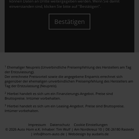
können Daten an Dritte weitergegeben werden. Wenn Sie damit
einverstanden sind, klicken Sie bitte auf "Bestätigen".
Bestätigen
1
Ehemaliger Neupreis (Unverbindliche Preisempfehlung des Herstellers am Tag
der Erstzulassung).
Der errechnete Preisvorteil sowie die angegebene Ersparnis errechnet sich
gegenüber der ehemaligen unverbindlichen Preisempfehlung des Herstellers am
Tag der Erstzulassung (Neupreis).
2
Hierbei handelt es sich um ein Finanzierungs-Angebot. Preise sind
Bruttopreise. Irrtümer vorbehalten.
3
Hierbei handelt es sich um ein Leasing-Angebot. Preise sind Bruttopreise.
Irrtümer vorbehalten.
Impressum
Datenschutz
Cookie Einstellungen
© 2026 Auto Horn e.K. Inhaber: Tim Wulf | Am Nordkreuz 10 | DE-26180 Rastede
| info@horn-auto.de |
Webdesign by audaris.de