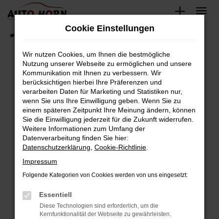
Zum
Hauptinhalt
Cookie Einstellungen
springen
Startseite
Fahrzeugverkauf
Fahrzeugbestand
Wir nutzen Cookies, um Ihnen die bestmögliche
Nutzung unserer Webseite zu ermöglichen und unsere
Kommunikation mit Ihnen zu verbessern. Wir
Fehler: Network Error
berücksichtigen hierbei Ihre Präferenzen und
verarbeiten Daten für Marketing und Statistiken nur,
Beim Laden ist ein Fehler aufgetreten.
wenn Sie uns Ihre Einwilligung geben. Wenn Sie zu
Hier sind ein paar Tipps, die dir helfen können:
einem späteren Zeitpunkt Ihre Meinung ändern, können
Sie die Einwilligung jederzeit für die Zukunft widerrufen.
Überprüfe deine Firewall und deine
Weitere Informationen zum Umfang der
Internetverbindung.
Datenverarbeitung finden Sie hier:
Datenschutzerklärung
,
Cookie-Richtlinie
.
Laden andere Webseiten, zum Beispiel deine
Suchmaschine?
Impressum
Prüfe deine Browsererweiterungen.
Folgende Kategorien von Cookies werden von uns eingesetzt:
Manche Erweiterungen, wie Werbeblocker,
Essentiell
können das Laden bestimmter Seiten
verhindern. Funktioniert die Seite in einem
Diese Technologien sind erforderlich, um die
Kernfunktionalität der Webseite zu gewährleisten.
anderen Browser oder in einem privaten