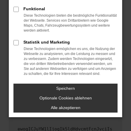
Fenster?
Funktional
Starte dein Gerät neu.
Diese Technologien bieten die bestmögliche Funktionalität
Das kann manchmal helfen, vorübergehende
der Webseite. Services von Drittanbietern wie Google
Maps, Chats, Fahrzeugbewertungssystem und weitere
Probleme zu beheben.
werden aktiviert.
Stelle sicher, dass dein Browser und dein
Betriebssystem auf dem neuesten Stand
Statistik und Marketing
sind.
Diese Technologien ermöglichen es uns, die Nutzung der
Webseite zu analysieren, um die Leistung zu messen und
Veraltete Software birgt nicht nur ein
zu verbessern. Zudem werden Technologien eingesetzt,
Sicherheitsrisiko, sondern kann auch dazu
die von dritten Werbetreibenden verwendet werden, um
führen, dass bestimmte Funktionen nicht mehr
Sie auf anderen Webseiten zu verfolgen und um Anzeigen
unterstützt werden.
zu schalten, die für Ihre Interessen relevant sind.
Wende dich an den Webseitenbetreiber.
Speichern
Wenn du alle oben genannten Schritte versucht
hast, kontaktiere uns bitte. Wir werden
Optionale Cookies ablehnen
versuchen, das Problem zu beheben. Du kannst
Alle akzeptieren
uns diesen Text schicken, um uns bei der
Fehlersuche zu unterstützen:
ewogICJuYW1lIjogIk5ldHdvcmtFcnJvciIs