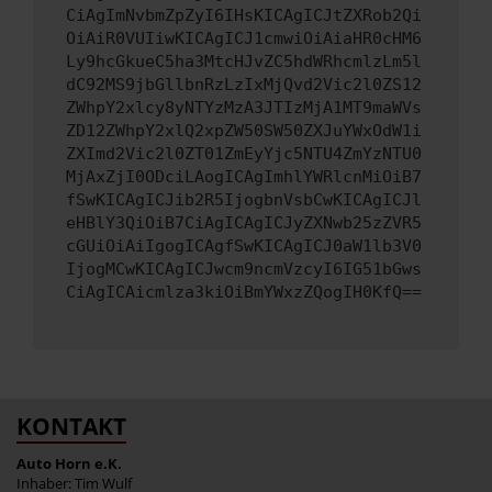
CiAgImNvbmZpZyI6IHsKICAgICJtZXRob2Qi
OiAiR0VUIiwKICAgICJ1cmwiOiAiaHR0cHM6
Ly9hcGkueC5ha3MtcHJvZC5hdWRhcmlzLm5l
dC92MS9jbGllbnRzLzIxMjQvd2Vic2l0ZS12
ZWhpY2xlcy8yNTYzMzA3JTIzMjA1MT9maWVs
ZD12ZWhpY2xlQ2xpZW50SW50ZXJuYWxOdW1i
ZXImd2Vic2l0ZT01ZmEyYjc5NTU4ZmYzNTU0
MjAxZjI0ODciLAogICAgImhlYWRlcnMiOiB7
fSwKICAgICJib2R5IjogbnVsbCwKICAgICJl
eHBlY3QiOiB7CiAgICAgICJyZXNwb25zZVR5
cGUiOiAiIgogICAgfSwKICAgICJ0aW1lb3V0
IjogMCwKICAgICJwcm9ncmVzcyI6IG51bGws
CiAgICAicmlza3kiOiBmYWxzZQogIH0KfQ==
KONTAKT
Auto Horn e.K.
Inhaber: Tim Wulf