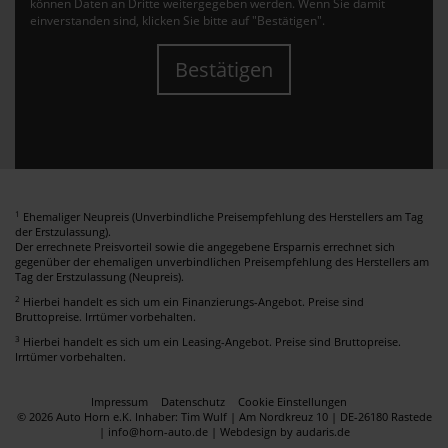
können Daten an Dritte weitergegeben werden. Wenn Sie damit
einverstanden sind, klicken Sie bitte auf "Bestätigen".
Bestätigen
1
Ehemaliger Neupreis (Unverbindliche Preisempfehlung des Herstellers am Tag
der Erstzulassung).
Der errechnete Preisvorteil sowie die angegebene Ersparnis errechnet sich
gegenüber der ehemaligen unverbindlichen Preisempfehlung des Herstellers am
Tag der Erstzulassung (Neupreis).
2
Hierbei handelt es sich um ein Finanzierungs-Angebot. Preise sind
Bruttopreise. Irrtümer vorbehalten.
3
Hierbei handelt es sich um ein Leasing-Angebot. Preise sind Bruttopreise.
Irrtümer vorbehalten.
Impressum
Datenschutz
Cookie Einstellungen
© 2026 Auto Horn e.K. Inhaber: Tim Wulf | Am Nordkreuz 10 | DE-26180 Rastede
| info@horn-auto.de |
Webdesign by audaris.de