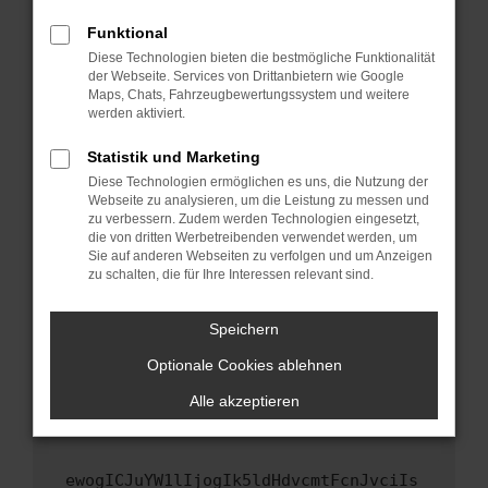
Fenster?
Funktional
Starte dein Gerät neu.
Diese Technologien bieten die bestmögliche Funktionalität
Das kann manchmal helfen, vorübergehende
der Webseite. Services von Drittanbietern wie Google
Maps, Chats, Fahrzeugbewertungssystem und weitere
Probleme zu beheben.
werden aktiviert.
Stelle sicher, dass dein Browser und dein
Betriebssystem auf dem neuesten Stand
Statistik und Marketing
sind.
Diese Technologien ermöglichen es uns, die Nutzung der
Webseite zu analysieren, um die Leistung zu messen und
Veraltete Software birgt nicht nur ein
zu verbessern. Zudem werden Technologien eingesetzt,
Sicherheitsrisiko, sondern kann auch dazu
die von dritten Werbetreibenden verwendet werden, um
führen, dass bestimmte Funktionen nicht mehr
Sie auf anderen Webseiten zu verfolgen und um Anzeigen
unterstützt werden.
zu schalten, die für Ihre Interessen relevant sind.
Wende dich an den Webseitenbetreiber.
Speichern
Wenn du alle oben genannten Schritte versucht
hast, kontaktiere uns bitte. Wir werden
Optionale Cookies ablehnen
versuchen, das Problem zu beheben. Du kannst
Alle akzeptieren
uns diesen Text schicken, um uns bei der
Fehlersuche zu unterstützen:
ewogICJuYW1lIjogIk5ldHdvcmtFcnJvciIs