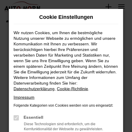
Zum
Hauptinhalt
Cookie Einstellungen
springen
Startseite
Fahrzeugverkauf
Fahrzeugbestand
Wir nutzen Cookies, um Ihnen die bestmögliche
Nutzung unserer Webseite zu ermöglichen und unsere
Kommunikation mit Ihnen zu verbessern. Wir
Fehler: Network Error
berücksichtigen hierbei Ihre Präferenzen und
verarbeiten Daten für Marketing und Statistiken nur,
Beim Laden ist ein Fehler aufgetreten.
wenn Sie uns Ihre Einwilligung geben. Wenn Sie zu
Hier sind ein paar Tipps, die dir helfen können:
einem späteren Zeitpunkt Ihre Meinung ändern, können
Sie die Einwilligung jederzeit für die Zukunft widerrufen.
Überprüfe deine Firewall und deine
Weitere Informationen zum Umfang der
Internetverbindung.
Datenverarbeitung finden Sie hier:
Datenschutzerklärung
,
Cookie-Richtlinie
.
Laden andere Webseiten, zum Beispiel deine
Suchmaschine?
Impressum
Prüfe deine Browsererweiterungen.
Folgende Kategorien von Cookies werden von uns eingesetzt:
Manche Erweiterungen, wie Werbeblocker,
Essentiell
können das Laden bestimmter Seiten
verhindern. Funktioniert die Seite in einem
Diese Technologien sind erforderlich, um die
Kernfunktionalität der Webseite zu gewährleisten.
anderen Browser oder in einem privaten