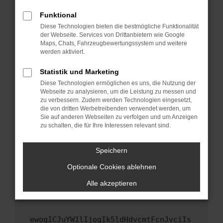
Fenster?
Funktional
Starte dein Gerät neu.
Diese Technologien bieten die bestmögliche Funktionalität
Das kann manchmal helfen, vorübergehende
der Webseite. Services von Drittanbietern wie Google
Maps, Chats, Fahrzeugbewertungssystem und weitere
Probleme zu beheben.
werden aktiviert.
Stelle sicher, dass dein Browser und dein
Betriebssystem auf dem neuesten Stand
Statistik und Marketing
sind.
Diese Technologien ermöglichen es uns, die Nutzung der
Webseite zu analysieren, um die Leistung zu messen und
Veraltete Software birgt nicht nur ein
zu verbessern. Zudem werden Technologien eingesetzt,
Sicherheitsrisiko, sondern kann auch dazu
die von dritten Werbetreibenden verwendet werden, um
führen, dass bestimmte Funktionen nicht mehr
Sie auf anderen Webseiten zu verfolgen und um Anzeigen
unterstützt werden.
zu schalten, die für Ihre Interessen relevant sind.
Wende dich an den Webseitenbetreiber.
Speichern
Wenn du alle oben genannten Schritte versucht
hast, kontaktiere uns bitte. Wir werden
Optionale Cookies ablehnen
versuchen, das Problem zu beheben. Du kannst
Alle akzeptieren
uns diesen Text schicken, um uns bei der
Fehlersuche zu unterstützen:
ewogICJuYW1lIjogIk5ldHdvcmtFcnJvciIs