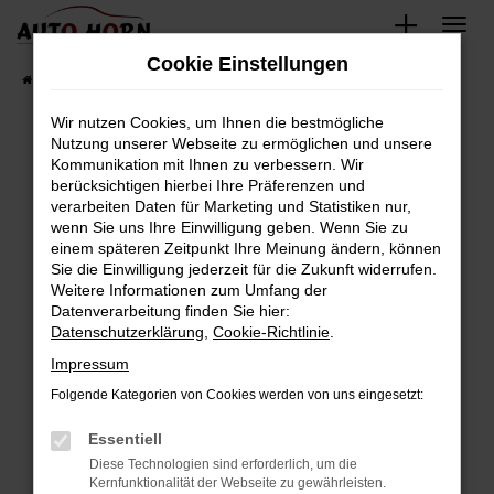
Zum
Hauptinhalt
Cookie Einstellungen
springen
Startseite
Fahrzeugverkauf
Fahrzeugbestand
Wir nutzen Cookies, um Ihnen die bestmögliche
Nutzung unserer Webseite zu ermöglichen und unsere
Kommunikation mit Ihnen zu verbessern. Wir
Fehler: Network Error
berücksichtigen hierbei Ihre Präferenzen und
verarbeiten Daten für Marketing und Statistiken nur,
Beim Laden ist ein Fehler aufgetreten.
wenn Sie uns Ihre Einwilligung geben. Wenn Sie zu
Hier sind ein paar Tipps, die dir helfen können:
einem späteren Zeitpunkt Ihre Meinung ändern, können
Sie die Einwilligung jederzeit für die Zukunft widerrufen.
Überprüfe deine Firewall und deine
Weitere Informationen zum Umfang der
Internetverbindung.
Datenverarbeitung finden Sie hier:
Datenschutzerklärung
,
Cookie-Richtlinie
.
Laden andere Webseiten, zum Beispiel deine
Suchmaschine?
Impressum
Prüfe deine Browsererweiterungen.
Folgende Kategorien von Cookies werden von uns eingesetzt:
Manche Erweiterungen, wie Werbeblocker,
Essentiell
können das Laden bestimmter Seiten
verhindern. Funktioniert die Seite in einem
Diese Technologien sind erforderlich, um die
Kernfunktionalität der Webseite zu gewährleisten.
anderen Browser oder in einem privaten