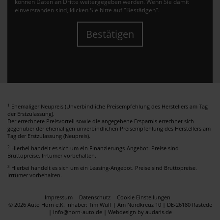
können Daten an Dritte weitergegeben werden. Wenn Sie damit
einverstanden sind, klicken Sie bitte auf "Bestätigen".
Bestätigen
1
Ehemaliger Neupreis (Unverbindliche Preisempfehlung des Herstellers am Tag
der Erstzulassung).
Der errechnete Preisvorteil sowie die angegebene Ersparnis errechnet sich
gegenüber der ehemaligen unverbindlichen Preisempfehlung des Herstellers am
Tag der Erstzulassung (Neupreis).
2
Hierbei handelt es sich um ein Finanzierungs-Angebot. Preise sind
Bruttopreise. Irrtümer vorbehalten.
3
Hierbei handelt es sich um ein Leasing-Angebot. Preise sind Bruttopreise.
Irrtümer vorbehalten.
Impressum
Datenschutz
Cookie Einstellungen
© 2026 Auto Horn e.K. Inhaber: Tim Wulf | Am Nordkreuz 10 | DE-26180 Rastede
| info@horn-auto.de |
Webdesign by audaris.de