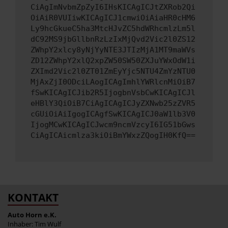
CiAgImNvbmZpZyI6IHsKICAgICJtZXRob2Qi
OiAiR0VUIiwKICAgICJ1cmwiOiAiaHR0cHM6
Ly9hcGkueC5ha3MtcHJvZC5hdWRhcmlzLm5l
dC92MS9jbGllbnRzLzIxMjQvd2Vic2l0ZS12
ZWhpY2xlcy8yNjYyNTE3JTIzMjA1MT9maWVs
ZD12ZWhpY2xlQ2xpZW50SW50ZXJuYWxOdW1i
ZXImd2Vic2l0ZT01ZmEyYjc5NTU4ZmYzNTU0
MjAxZjI0ODciLAogICAgImhlYWRlcnMiOiB7
fSwKICAgICJib2R5IjogbnVsbCwKICAgICJl
eHBlY3QiOiB7CiAgICAgICJyZXNwb25zZVR5
cGUiOiAiIgogICAgfSwKICAgICJ0aW1lb3V0
IjogMCwKICAgICJwcm9ncmVzcyI6IG51bGws
CiAgICAicmlza3kiOiBmYWxzZQogIH0KfQ==
KONTAKT
Auto Horn e.K.
Inhaber: Tim Wulf