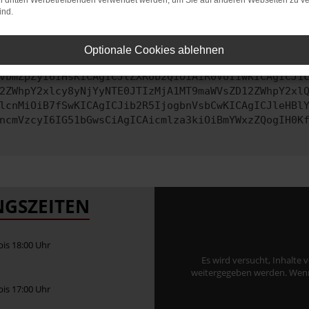
on dritten Werbetreibenden verwendet werden, um Sie auf anderen Webseiten zu ve
ind.
ontaktiere uns bitte. Wir werden versuchen, das Problem zu behe
Optionale Cookies ablehnen
vbmZpZyI6IHsKICAgICJtZXRob2QiOiAiR0VUIiwKICAgICJ1
2ZWhpY2xlcy8yNjYyNTE0JTIzMjA1MT9maWVsZD12ZWhpY2xl
lcnMiOiB7fSwKICAgICJib2R5IjogbnVsbCwKICAgICJleHBl
ncmVzcyI6IG51bGwsCiAgICAicmlza3kiOiBmYWxzZQogIH0K
GSZEITEN
 bis 18:00 Uhr
Es wird versucht, Inhalte 
weitergegeben werden. Wenn S
 bis 17:00 Uhr