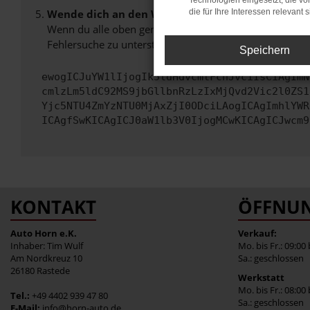
Technologien eingesetzt, die v
Wende dich an den Webseitenbetreiber.
die für Ihre Interessen relevant s
Wenn du alle oben genannten Schritte versucht hast, k
Fehlersuche zu unterstützen:
Speichern
ewogICJuYW1lIjogIk5ldHdvcmtFcnJvciIsCiAgImN
cmlzLm5ldC92MS9jbGllbnRzLzIxMjQvd2Vic2l0ZS1
Yjc5NTU4ZmYzNTU0MjAxZjI0ODciLAogICAgImhlYWR
ICAgfSwKICAgICJ0aW1lb3V0IjogMCwKICAgICJwcm9
KONTAKT
ÖFFNUN
Auto Horn e.K.
Verkauf:
Inhaber: Tim Wulf
Mo. bis Fr.: 09:00
Am Nordkreuz 10
Sa.: geschlossen
26180 Rastede
Werkstatt
Mo. bis Fr.: 08:00
Tel.:
+49 4402 939 47 80
Sa.: geschlossen
E-Mail:
info@horn-auto.de