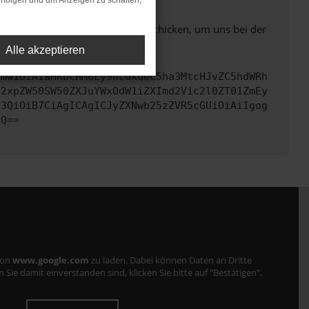
rfolgen und um Anzeigen zu schalten,
ben. Du kannst uns diesen Text schicken, um uns bei der
Alle akzeptieren
cmwiOiAiaHR0cHM6Ly9hcGkueC5ha3MtcHJvZC5hdWRh
Q2xpZW50SW50ZXJuYWxOdW1iZXImd2Vic2l0ZT01ZmEy
Y3QiOiB7CiAgICAgICJyZXNwb25zZVR5cGUiOiAiIgog
fQ==
von
www.google.com
zu laden. Dabei können Daten an Dritte
ie damit einverstanden sind, klicken Sie bitte auf "Bestätigen".