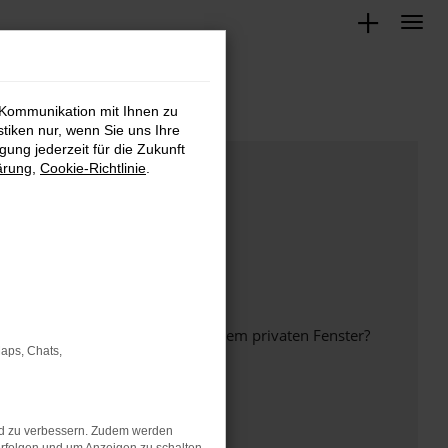
 Kommunikation mit Ihnen zu
stiken nur, wenn Sie uns Ihre
ung jederzeit für die Zukunft
ärung
,
Cookie-Richtlinie
.
inem anderen Browser oder in einem privaten Fenster?
Maps, Chats,
nd zu verbessern. Zudem werden
ht mehr unterstützt werden.