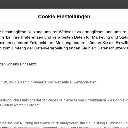
Cookie Einstellungen
ie bestmögliche Nutzung unserer Webseite zu ermöglichen und unsere
hierbei Ihre Präferenzen und verarbeiten Daten für Marketing und Stati
einem späteren Zeitpunkt Ihre Meinung ändern, können Sie die Einwillig
en zum Umfang der Datenverarbeitung finden Sie hier:
Datenschutzerkl
en von uns eingesetzt:
indung.
hine?
rlich, um die Kernfunktionalität der Webseite zu gewährleisten.
aden bestimmter Seiten verhindern. Funktioniert die Seite in e
estmögliche Funktionalität der Webseite. Services von Drittanbietern wie Google 
eitere werden aktiviert.
 zu beheben.
bssystem auf dem neuesten Stand sind.
 es uns, die Nutzung der Webseite zu analysieren, um die Leistung zu messen u
ko, sondern kann auch dazu führen, dass bestimmte Funktionen nic