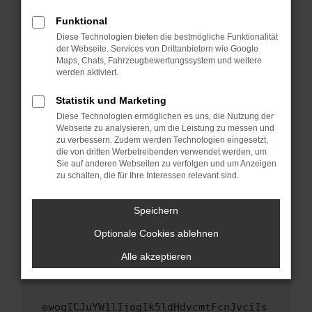
Fenster?
Funktional
Starte dein Gerät neu.
Diese Technologien bieten die bestmögliche Funktionalität
Das kann manchmal helfen, vorübergehende
der Webseite. Services von Drittanbietern wie Google
Maps, Chats, Fahrzeugbewertungssystem und weitere
Probleme zu beheben.
werden aktiviert.
Stelle sicher, dass dein Browser und dein
Betriebssystem auf dem neuesten Stand
Statistik und Marketing
sind.
Diese Technologien ermöglichen es uns, die Nutzung der
Webseite zu analysieren, um die Leistung zu messen und
Veraltete Software birgt nicht nur ein
zu verbessern. Zudem werden Technologien eingesetzt,
Sicherheitsrisiko, sondern kann auch dazu
die von dritten Werbetreibenden verwendet werden, um
führen, dass bestimmte Funktionen nicht mehr
Sie auf anderen Webseiten zu verfolgen und um Anzeigen
unterstützt werden.
zu schalten, die für Ihre Interessen relevant sind.
Wende dich an den Webseitenbetreiber.
Speichern
Wenn du alle oben genannten Schritte versucht
hast, kontaktiere uns bitte. Wir werden
Optionale Cookies ablehnen
versuchen, das Problem zu beheben. Du kannst
Alle akzeptieren
uns diesen Text schicken, um uns bei der
Fehlersuche zu unterstützen:
ewogICJuYW1lIjogIk5ldHdvcmtFcnJvciIs