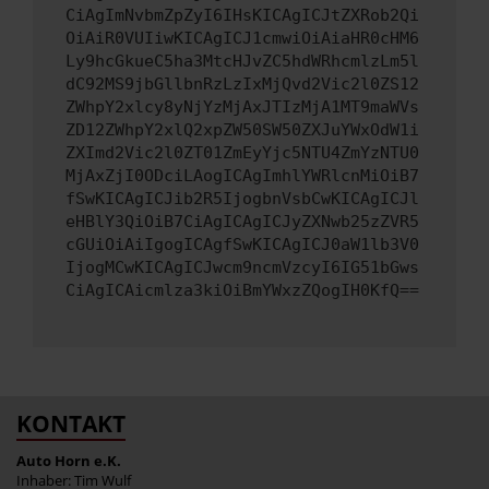
CiAgImNvbmZpZyI6IHsKICAgICJtZXRob2Qi
OiAiR0VUIiwKICAgICJ1cmwiOiAiaHR0cHM6
Ly9hcGkueC5ha3MtcHJvZC5hdWRhcmlzLm5l
dC92MS9jbGllbnRzLzIxMjQvd2Vic2l0ZS12
ZWhpY2xlcy8yNjYzMjAxJTIzMjA1MT9maWVs
ZD12ZWhpY2xlQ2xpZW50SW50ZXJuYWxOdW1i
ZXImd2Vic2l0ZT01ZmEyYjc5NTU4ZmYzNTU0
MjAxZjI0ODciLAogICAgImhlYWRlcnMiOiB7
fSwKICAgICJib2R5IjogbnVsbCwKICAgICJl
eHBlY3QiOiB7CiAgICAgICJyZXNwb25zZVR5
cGUiOiAiIgogICAgfSwKICAgICJ0aW1lb3V0
IjogMCwKICAgICJwcm9ncmVzcyI6IG51bGws
CiAgICAicmlza3kiOiBmYWxzZQogIH0KfQ==
KONTAKT
Auto Horn e.K.
Inhaber: Tim Wulf