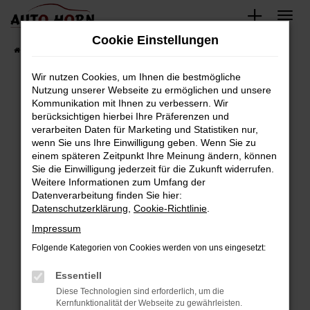
Zum
Hauptinhalt
Cookie Einstellungen
springen
Startseite
Fahrzeugverkauf
Fahrzeugbestand
Wir nutzen Cookies, um Ihnen die bestmögliche
Nutzung unserer Webseite zu ermöglichen und unsere
Kommunikation mit Ihnen zu verbessern. Wir
Fehler: Network Error
berücksichtigen hierbei Ihre Präferenzen und
verarbeiten Daten für Marketing und Statistiken nur,
Beim Laden ist ein Fehler aufgetreten.
wenn Sie uns Ihre Einwilligung geben. Wenn Sie zu
Hier sind ein paar Tipps, die dir helfen können:
einem späteren Zeitpunkt Ihre Meinung ändern, können
Sie die Einwilligung jederzeit für die Zukunft widerrufen.
Überprüfe deine Firewall und deine
Weitere Informationen zum Umfang der
Internetverbindung.
Datenverarbeitung finden Sie hier:
Datenschutzerklärung
,
Cookie-Richtlinie
.
Laden andere Webseiten, zum Beispiel deine
Suchmaschine?
Impressum
Prüfe deine Browsererweiterungen.
Folgende Kategorien von Cookies werden von uns eingesetzt:
Manche Erweiterungen, wie Werbeblocker,
Essentiell
können das Laden bestimmter Seiten
verhindern. Funktioniert die Seite in einem
Diese Technologien sind erforderlich, um die
Kernfunktionalität der Webseite zu gewährleisten.
anderen Browser oder in einem privaten