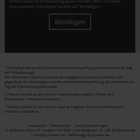
können Daten an Dritte weitergegeben werden. Wenn Sie damit
einverstanden sind, klicken Sie bitte auf "Bestätigen".
Bestätigen
1
Ehemaliger Neupreis (Unverbindliche Preisempfehlung des Herstellers am Tag
der Erstzulassung).
Der errechnete Preisvorteil sowie die angegebene Ersparnis errechnet sich
gegenüber der ehemaligen unverbindlichen Preisempfehlung des Herstellers am
Tag der Erstzulassung (Neupreis).
2
Hierbei handelt es sich um ein Finanzierungs-Angebot. Preise sind
Bruttopreise. Irrtümer vorbehalten.
3
Hierbei handelt es sich um ein Leasing-Angebot. Preise sind Bruttopreise.
Irrtümer vorbehalten.
Impressum
Datenschutz
Cookie Einstellungen
© 2026 Auto Horn e.K. Inhaber: Tim Wulf | Am Nordkreuz 10 | DE-26180 Rastede
| info@horn-auto.de |
Webdesign by audaris.de