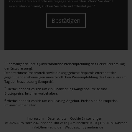
können Daten an Dritte weitergegeben werden. Wenn Sie damit
einverstanden sind, klicken Sie bitte auf "Bestätigen".
Bestätigen
1
Ehemaliger Neupreis (Unverbindliche Preisempfehlung des Herstellers am Tag
der Erstzulassung).
Der errechnete Preisvorteil sowie die angegebene Ersparnis errechnet sich
gegenüber der ehemaligen unverbindlichen Preisempfehlung des Herstellers am
Tag der Erstzulassung (Neupreis).
2
Hierbei handelt es sich um ein Finanzierungs-Angebot. Preise sind
Bruttopreise. Irrtümer vorbehalten.
3
Hierbei handelt es sich um ein Leasing-Angebot. Preise sind Bruttopreise.
Irrtümer vorbehalten.
Impressum
Datenschutz
Cookie Einstellungen
© 2026 Auto Horn e.K. Inhaber: Tim Wulf | Am Nordkreuz 10 | DE-26180 Rastede
| info@horn-auto.de |
Webdesign by audaris.de