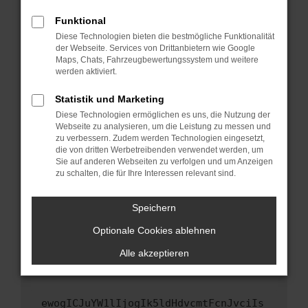
Fenster?
Funktional
Starte dein Gerät neu.
Diese Technologien bieten die bestmögliche Funktionalität
Das kann manchmal helfen, vorübergehende
der Webseite. Services von Drittanbietern wie Google
Maps, Chats, Fahrzeugbewertungssystem und weitere
Probleme zu beheben.
werden aktiviert.
Stelle sicher, dass dein Browser und dein
Betriebssystem auf dem neuesten Stand
Statistik und Marketing
sind.
Diese Technologien ermöglichen es uns, die Nutzung der
Webseite zu analysieren, um die Leistung zu messen und
Veraltete Software birgt nicht nur ein
zu verbessern. Zudem werden Technologien eingesetzt,
Sicherheitsrisiko, sondern kann auch dazu
die von dritten Werbetreibenden verwendet werden, um
führen, dass bestimmte Funktionen nicht mehr
Sie auf anderen Webseiten zu verfolgen und um Anzeigen
unterstützt werden.
zu schalten, die für Ihre Interessen relevant sind.
Wende dich an den Webseitenbetreiber.
Speichern
Wenn du alle oben genannten Schritte versucht
hast, kontaktiere uns bitte. Wir werden
Optionale Cookies ablehnen
versuchen, das Problem zu beheben. Du kannst
Alle akzeptieren
uns diesen Text schicken, um uns bei der
Fehlersuche zu unterstützen:
ewogICJuYW1lIjogIk5ldHdvcmtFcnJvciIs