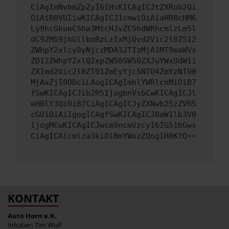
CiAgImNvbmZpZyI6IHsKICAgICJtZXRob2Qi
OiAiR0VUIiwKICAgICJ1cmwiOiAiaHR0cHM6
Ly9hcGkueC5ha3MtcHJvZC5hdWRhcmlzLm5l
dC92MS9jbGllbnRzLzIxMjQvd2Vic2l0ZS12
ZWhpY2xlcy8yNjczMDA3JTIzMjA1MT9maWVs
ZD12ZWhpY2xlQ2xpZW50SW50ZXJuYWxOdW1i
ZXImd2Vic2l0ZT01ZmEyYjc5NTU4ZmYzNTU0
MjAxZjI0ODciLAogICAgImhlYWRlcnMiOiB7
fSwKICAgICJib2R5IjogbnVsbCwKICAgICJl
eHBlY3QiOiB7CiAgICAgICJyZXNwb25zZVR5
cGUiOiAiIgogICAgfSwKICAgICJ0aW1lb3V0
IjogMCwKICAgICJwcm9ncmVzcyI6IG51bGws
CiAgICAicmlza3kiOiBmYWxzZQogIH0KfQ==
KONTAKT
Auto Horn e.K.
Inhaber: Tim Wulf