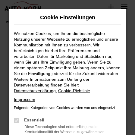
Zum
Hauptinhalt
Cookie Einstellungen
springen
Startseite
Fahrzeugverkauf
Fahrzeugbestand
Wir nutzen Cookies, um Ihnen die bestmögliche
Nutzung unserer Webseite zu ermöglichen und unsere
Kommunikation mit Ihnen zu verbessern. Wir
Fehler: Network Error
berücksichtigen hierbei Ihre Präferenzen und
verarbeiten Daten für Marketing und Statistiken nur,
Beim Laden ist ein Fehler aufgetreten.
wenn Sie uns Ihre Einwilligung geben. Wenn Sie zu
Hier sind ein paar Tipps, die dir helfen können:
einem späteren Zeitpunkt Ihre Meinung ändern, können
Sie die Einwilligung jederzeit für die Zukunft widerrufen.
Überprüfe deine Firewall und deine
Weitere Informationen zum Umfang der
Internetverbindung.
Datenverarbeitung finden Sie hier:
Datenschutzerklärung
,
Cookie-Richtlinie
.
Laden andere Webseiten, zum Beispiel deine
Suchmaschine?
Impressum
Prüfe deine Browsererweiterungen.
Folgende Kategorien von Cookies werden von uns eingesetzt:
Manche Erweiterungen, wie Werbeblocker,
Essentiell
können das Laden bestimmter Seiten
verhindern. Funktioniert die Seite in einem
Diese Technologien sind erforderlich, um die
Kernfunktionalität der Webseite zu gewährleisten.
anderen Browser oder in einem privaten