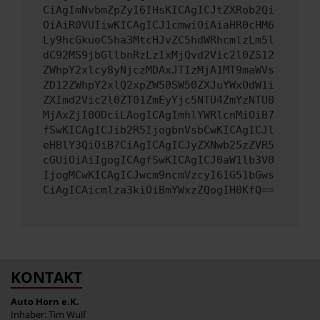
CiAgImNvbmZpZyI6IHsKICAgICJtZXRob2Qi
OiAiR0VUIiwKICAgICJ1cmwiOiAiaHR0cHM6
Ly9hcGkueC5ha3MtcHJvZC5hdWRhcmlzLm5l
dC92MS9jbGllbnRzLzIxMjQvd2Vic2l0ZS12
ZWhpY2xlcy8yNjczMDAxJTIzMjA1MT9maWVs
ZD12ZWhpY2xlQ2xpZW50SW50ZXJuYWxOdW1i
ZXImd2Vic2l0ZT01ZmEyYjc5NTU4ZmYzNTU0
MjAxZjI0ODciLAogICAgImhlYWRlcnMiOiB7
fSwKICAgICJib2R5IjogbnVsbCwKICAgICJl
eHBlY3QiOiB7CiAgICAgICJyZXNwb25zZVR5
cGUiOiAiIgogICAgfSwKICAgICJ0aW1lb3V0
IjogMCwKICAgICJwcm9ncmVzcyI6IG51bGws
CiAgICAicmlza3kiOiBmYWxzZQogIH0KfQ==
KONTAKT
Auto Horn e.K.
Inhaber: Tim Wulf