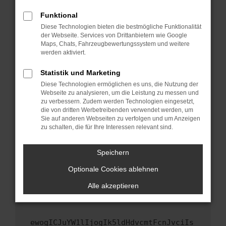
Fenster?
Funktional
Starte dein Gerät neu.
Diese Technologien bieten die bestmögliche Funktionalität
Das kann manchmal helfen, vorübergehende
der Webseite. Services von Drittanbietern wie Google
Maps, Chats, Fahrzeugbewertungssystem und weitere
Probleme zu beheben.
werden aktiviert.
Stelle sicher, dass dein Browser und dein
Betriebssystem auf dem neuesten Stand
Statistik und Marketing
sind.
Diese Technologien ermöglichen es uns, die Nutzung der
Webseite zu analysieren, um die Leistung zu messen und
Veraltete Software birgt nicht nur ein
zu verbessern. Zudem werden Technologien eingesetzt,
Sicherheitsrisiko, sondern kann auch dazu
die von dritten Werbetreibenden verwendet werden, um
führen, dass bestimmte Funktionen nicht mehr
Sie auf anderen Webseiten zu verfolgen und um Anzeigen
unterstützt werden.
zu schalten, die für Ihre Interessen relevant sind.
Wende dich an den Webseitenbetreiber.
Speichern
Wenn du alle oben genannten Schritte versucht
hast, kontaktiere uns bitte. Wir werden
Optionale Cookies ablehnen
versuchen, das Problem zu beheben. Du kannst
Alle akzeptieren
uns diesen Text schicken, um uns bei der
Fehlersuche zu unterstützen:
ewogICJuYW1lIjogIk5ldHdvcmtFcnJvciIs