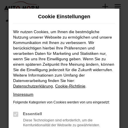
Zum
Hauptinhalt
Cookie Einstellungen
springen
Startseite
Fahrzeugverkauf
Fahrzeugbestand
Wir nutzen Cookies, um Ihnen die bestmögliche
Nutzung unserer Webseite zu ermöglichen und unsere
Kommunikation mit Ihnen zu verbessern. Wir
Fehler: Network Error
berücksichtigen hierbei Ihre Präferenzen und
verarbeiten Daten für Marketing und Statistiken nur,
Beim Laden ist ein Fehler aufgetreten.
wenn Sie uns Ihre Einwilligung geben. Wenn Sie zu
Hier sind ein paar Tipps, die dir helfen können:
einem späteren Zeitpunkt Ihre Meinung ändern, können
Sie die Einwilligung jederzeit für die Zukunft widerrufen.
Überprüfe deine Firewall und deine
Weitere Informationen zum Umfang der
Internetverbindung.
Datenverarbeitung finden Sie hier:
Datenschutzerklärung
,
Cookie-Richtlinie
.
Laden andere Webseiten, zum Beispiel deine
Suchmaschine?
Impressum
Prüfe deine Browsererweiterungen.
Folgende Kategorien von Cookies werden von uns eingesetzt:
Manche Erweiterungen, wie Werbeblocker,
Essentiell
können das Laden bestimmter Seiten
verhindern. Funktioniert die Seite in einem
Diese Technologien sind erforderlich, um die
Kernfunktionalität der Webseite zu gewährleisten.
anderen Browser oder in einem privaten