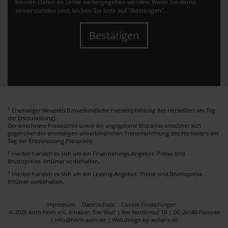
können Daten an Dritte weitergegeben werden. Wenn Sie damit
einverstanden sind, klicken Sie bitte auf "Bestätigen".
Bestätigen
1
Ehemaliger Neupreis (Unverbindliche Preisempfehlung des Herstellers am Tag
der Erstzulassung).
Der errechnete Preisvorteil sowie die angegebene Ersparnis errechnet sich
gegenüber der ehemaligen unverbindlichen Preisempfehlung des Herstellers am
Tag der Erstzulassung (Neupreis).
2
Hierbei handelt es sich um ein Finanzierungs-Angebot. Preise sind
Bruttopreise. Irrtümer vorbehalten.
3
Hierbei handelt es sich um ein Leasing-Angebot. Preise sind Bruttopreise.
Irrtümer vorbehalten.
Impressum
Datenschutz
Cookie Einstellungen
© 2026 Auto Horn e.K. Inhaber: Tim Wulf | Am Nordkreuz 10 | DE-26180 Rastede
| info@horn-auto.de |
Webdesign by audaris.de