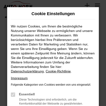
Zum
Hauptinhalt
Cookie Einstellungen
springen
Startseite
Fahrzeugverkauf
Fahrzeugbestand
Wir nutzen Cookies, um Ihnen die bestmögliche
Nutzung unserer Webseite zu ermöglichen und unsere
Kommunikation mit Ihnen zu verbessern. Wir
Fehler: Network Error
berücksichtigen hierbei Ihre Präferenzen und
verarbeiten Daten für Marketing und Statistiken nur,
Beim Laden ist ein Fehler aufgetreten.
wenn Sie uns Ihre Einwilligung geben. Wenn Sie zu
Hier sind ein paar Tipps, die dir helfen können:
einem späteren Zeitpunkt Ihre Meinung ändern, können
Sie die Einwilligung jederzeit für die Zukunft widerrufen.
Überprüfe deine Firewall und deine
Weitere Informationen zum Umfang der
Internetverbindung.
Datenverarbeitung finden Sie hier:
Datenschutzerklärung
,
Cookie-Richtlinie
.
Laden andere Webseiten, zum Beispiel deine
Suchmaschine?
Impressum
Prüfe deine Browsererweiterungen.
Folgende Kategorien von Cookies werden von uns eingesetzt:
Manche Erweiterungen, wie Werbeblocker,
Essentiell
können das Laden bestimmter Seiten
verhindern. Funktioniert die Seite in einem
Diese Technologien sind erforderlich, um die
Kernfunktionalität der Webseite zu gewährleisten.
anderen Browser oder in einem privaten