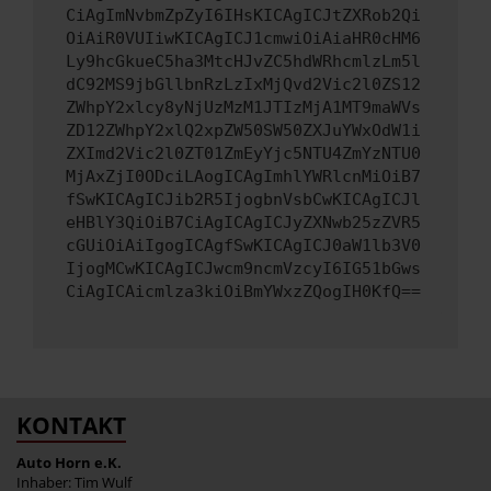
CiAgImNvbmZpZyI6IHsKICAgICJtZXRob2Qi
OiAiR0VUIiwKICAgICJ1cmwiOiAiaHR0cHM6
Ly9hcGkueC5ha3MtcHJvZC5hdWRhcmlzLm5l
dC92MS9jbGllbnRzLzIxMjQvd2Vic2l0ZS12
ZWhpY2xlcy8yNjUzMzM1JTIzMjA1MT9maWVs
ZD12ZWhpY2xlQ2xpZW50SW50ZXJuYWxOdW1i
ZXImd2Vic2l0ZT01ZmEyYjc5NTU4ZmYzNTU0
MjAxZjI0ODciLAogICAgImhlYWRlcnMiOiB7
fSwKICAgICJib2R5IjogbnVsbCwKICAgICJl
eHBlY3QiOiB7CiAgICAgICJyZXNwb25zZVR5
cGUiOiAiIgogICAgfSwKICAgICJ0aW1lb3V0
IjogMCwKICAgICJwcm9ncmVzcyI6IG51bGws
CiAgICAicmlza3kiOiBmYWxzZQogIH0KfQ==
KONTAKT
Auto Horn e.K.
Inhaber: Tim Wulf