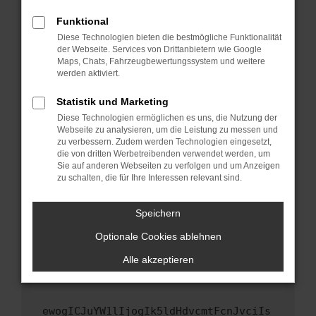
Fenster?
Funktional
Starte dein Gerät neu.
Diese Technologien bieten die bestmögliche Funktionalität
Das kann manchmal helfen, vorübergehende
der Webseite. Services von Drittanbietern wie Google
Maps, Chats, Fahrzeugbewertungssystem und weitere
Probleme zu beheben.
werden aktiviert.
Stelle sicher, dass dein Browser und dein
Betriebssystem auf dem neuesten Stand
Statistik und Marketing
sind.
Diese Technologien ermöglichen es uns, die Nutzung der
Webseite zu analysieren, um die Leistung zu messen und
Veraltete Software birgt nicht nur ein
zu verbessern. Zudem werden Technologien eingesetzt,
Sicherheitsrisiko, sondern kann auch dazu
die von dritten Werbetreibenden verwendet werden, um
führen, dass bestimmte Funktionen nicht mehr
Sie auf anderen Webseiten zu verfolgen und um Anzeigen
unterstützt werden.
zu schalten, die für Ihre Interessen relevant sind.
Wende dich an den Webseitenbetreiber.
Speichern
Wenn du alle oben genannten Schritte versucht
hast, kontaktiere uns bitte. Wir werden
Optionale Cookies ablehnen
versuchen, das Problem zu beheben. Du kannst
Alle akzeptieren
uns diesen Text schicken, um uns bei der
Fehlersuche zu unterstützen:
ewogICJuYW1lIjogIk5ldHdvcmtFcnJvciIs