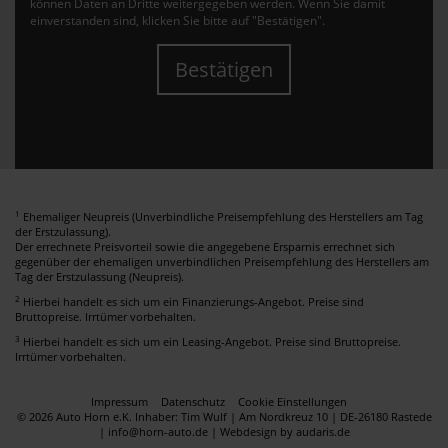
können Daten an Dritte weitergegeben werden. Wenn Sie damit
einverstanden sind, klicken Sie bitte auf "Bestätigen".
Bestätigen
1
Ehemaliger Neupreis (Unverbindliche Preisempfehlung des Herstellers am Tag
der Erstzulassung).
Der errechnete Preisvorteil sowie die angegebene Ersparnis errechnet sich
gegenüber der ehemaligen unverbindlichen Preisempfehlung des Herstellers am
Tag der Erstzulassung (Neupreis).
2
Hierbei handelt es sich um ein Finanzierungs-Angebot. Preise sind
Bruttopreise. Irrtümer vorbehalten.
3
Hierbei handelt es sich um ein Leasing-Angebot. Preise sind Bruttopreise.
Irrtümer vorbehalten.
Impressum
Datenschutz
Cookie Einstellungen
© 2026 Auto Horn e.K. Inhaber: Tim Wulf | Am Nordkreuz 10 | DE-26180 Rastede
| info@horn-auto.de |
Webdesign by audaris.de