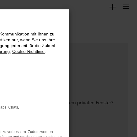
 Kommunikation mit Ihnen zu
stiken nur, wenn Sie uns Ihre
ung jederzeit für die Zukunft
ärung
,
Cookie-Richtlinie
.
inem anderen Browser oder in einem privaten Fenster?
Maps, Chats,
nd zu verbessern. Zudem werden
ht mehr unterstützt werden.