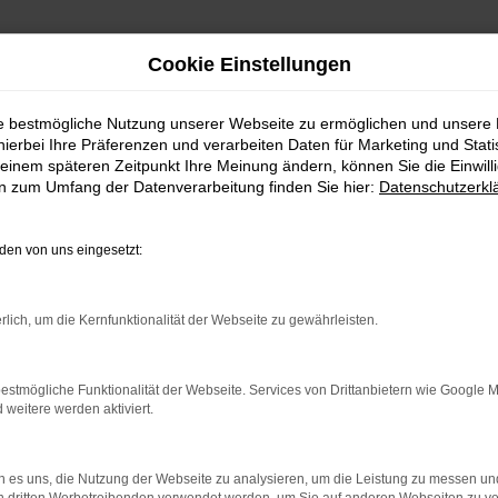
Cookie Einstellungen
ie bestmögliche Nutzung unserer Webseite zu ermöglichen und unsere
hierbei Ihre Präferenzen und verarbeiten Daten für Marketing und Stati
einem späteren Zeitpunkt Ihre Meinung ändern, können Sie die Einwillig
en zum Umfang der Datenverarbeitung finden Sie hier:
Datenschutzerkl
en von uns eingesetzt:
indung.
hine?
rlich, um die Kernfunktionalität der Webseite zu gewährleisten.
aden bestimmter Seiten verhindern. Funktioniert die Seite in e
estmögliche Funktionalität der Webseite. Services von Drittanbietern wie Google 
eitere werden aktiviert.
 zu beheben.
bssystem auf dem neuesten Stand sind.
 es uns, die Nutzung der Webseite zu analysieren, um die Leistung zu messen u
ko, sondern kann auch dazu führen, dass bestimmte Funktionen nic