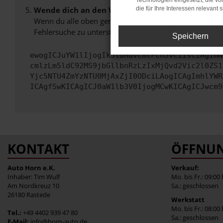
Technologien eingesetzt, die v
Wende dich an den Webseitenbetreiber.
die für Ihre Interessen relevant s
Wenn du alle oben genannten Schritte versucht hast, k
Fehlersuche zu unterstützen:
Speichern
ewogICJuYW1lIjogIk5ldHdvcmtFcnJvciIsCiAgImN
cmlzLm5ldC92MS9jbGllbnRzLzIxMjQvd2Vic2l0ZS1
Yjc5NTU4ZmYzNTU0MjAxZjI0ODciLAogICAgImhlYWR
ICAgfSwKICAgICJ0aW1lb3V0IjogMCwKICAgICJwcm9
KONTAKT
ÖFFNUN
Auto Horn e.K.
Verkauf:
Inhaber: Tim Wulf
Mo. bis Fr.: 09:00
Am Nordkreuz 10
Sa.: geschlossen
26180 Rastede
Werkstatt
Mo. bis Fr.: 08:00
Tel.:
+49 4402 939 47 80
Sa.: geschlossen
E-Mail:
info@horn-auto.de