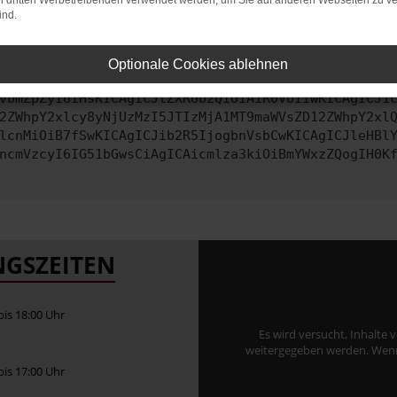
on dritten Werbetreibenden verwendet werden, um Sie auf anderen Webseiten zu ve
ind.
ontaktiere uns bitte. Wir werden versuchen, das Problem zu behe
Optionale Cookies ablehnen
vbmZpZyI6IHsKICAgICJtZXRob2QiOiAiR0VUIiwKICAgICJ1
2ZWhpY2xlcy8yNjUzMzI5JTIzMjA1MT9maWVsZD12ZWhpY2xl
lcnMiOiB7fSwKICAgICJib2R5IjogbnVsbCwKICAgICJleHBl
ncmVzcyI6IG51bGwsCiAgICAicmlza3kiOiBmYWxzZQogIH0K
GSZEITEN
 bis 18:00 Uhr
Es wird versucht, Inhalte 
weitergegeben werden. Wenn S
 bis 17:00 Uhr