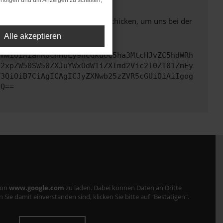
rfolgen und um Anzeigen zu schalten,
ben. Du kannst uns diesen Text schicken, um uns bei der
Alle akzeptieren
cmwiOiAiaHR0cHM6Ly9hcGkueC5ha3MtcHJvZC5hdWRh
Q2xpZW50SW50ZXJuYWxOdW1iZXImd2Vic2l0ZT01ZmEy
Y3QiOiB7CiAgICAgICJyZXNwb25zZVR5cGUiOiAiIgog
fQ==
von
www.google.com
zu laden. Dabei können Daten an Dritte
ie damit einverstanden sind, klicken Sie bitte auf "Bestätigen".