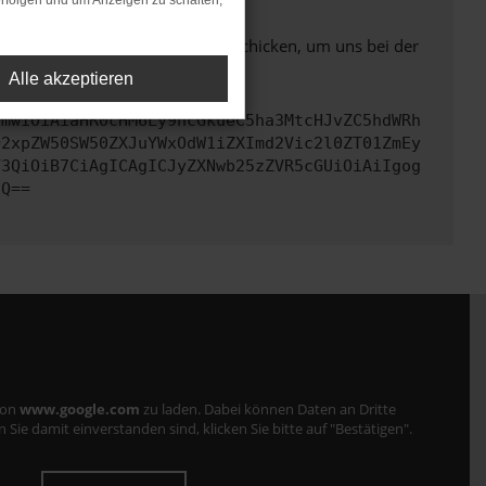
rfolgen und um Anzeigen zu schalten,
ben. Du kannst uns diesen Text schicken, um uns bei der
Alle akzeptieren
cmwiOiAiaHR0cHM6Ly9hcGkueC5ha3MtcHJvZC5hdWRh
Q2xpZW50SW50ZXJuYWxOdW1iZXImd2Vic2l0ZT01ZmEy
Y3QiOiB7CiAgICAgICJyZXNwb25zZVR5cGUiOiAiIgog
fQ==
von
www.google.com
zu laden. Dabei können Daten an Dritte
ie damit einverstanden sind, klicken Sie bitte auf "Bestätigen".