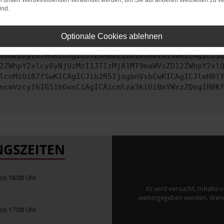
on dritten Werbetreibenden verwendet werden, um Sie auf anderen Webseiten zu ve
ind.
ontaktiere uns bitte. Wir werden versuchen, das Problem zu behe
Optionale Cookies ablehnen
vbmZpZyI6IHsKICAgICJtZXRob2QiOiAiR0VUIiwKICAgICJ1
2ZWhpY2xlcy8yNjUzMzI1JTIzMjA1MT9maWVsZD12ZWhpY2xl
lcnMiOiB7fSwKICAgICJib2R5IjogbnVsbCwKICAgICJleHBl
ncmVzcyI6IG51bGwsCiAgICAicmlza3kiOiBmYWxzZQogIH0K
GSZEITEN
 bis 18:00 Uhr
Es wird versucht, Inhalte 
weitergegeben werden. Wenn S
 bis 17:00 Uhr