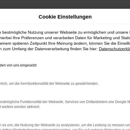
Cookie Einstellungen
ie bestmögliche Nutzung unserer Webseite zu ermöglichen und unsere
hierbei Ihre Präferenzen und verarbeiten Daten für Marketing und Stati
einem späteren Zeitpunkt Ihre Meinung ändern, können Sie die Einwillig
en zum Umfang der Datenverarbeitung finden Sie hier:
Datenschutzerkl
en von uns eingesetzt:
indung.
hine?
rlich, um die Kernfunktionalität der Webseite zu gewährleisten.
aden bestimmter Seiten verhindern. Funktioniert die Seite in e
estmögliche Funktionalität der Webseite. Services von Drittanbietern wie Google 
eitere werden aktiviert.
 zu beheben.
bssystem auf dem neuesten Stand sind.
 es uns, die Nutzung der Webseite zu analysieren, um die Leistung zu messen u
ko, sondern kann auch dazu führen, dass bestimmte Funktionen nic