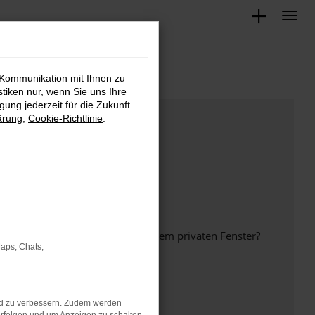
 Kommunikation mit Ihnen zu
stiken nur, wenn Sie uns Ihre
ung jederzeit für die Zukunft
ärung
,
Cookie-Richtlinie
.
inem anderen Browser oder in einem privaten Fenster?
Maps, Chats,
nd zu verbessern. Zudem werden
ht mehr unterstützt werden.