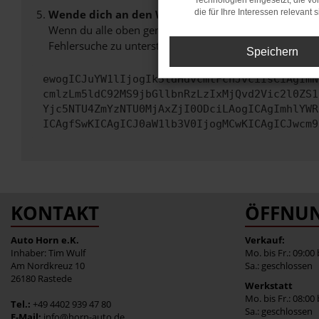
Technologien eingesetzt, die v
Wende dich an den Webseitenbetreiber.
die für Ihre Interessen relevant s
Wenn du alle oben genannten Schritte versucht hast, k
Fehlersuche zu unterstützen:
Speichern
ewogICJuYW1lIjogIk5ldHdvcmtFcnJvciIsCiAgImN
cmlzLm5ldC92MS9jbGllbnRzLzIxMjQvd2Vic2l0ZS1
Yjc5NTU4ZmYzNTU0MjAxZjI0ODciLAogICAgImhlYWR
ICAgfSwKICAgICJ0aW1lb3V0IjogMCwKICAgICJwcm9
KONTAKT
ÖFFNUN
Auto Horn e.K.
Verkauf:
Inhaber: Tim Wulf
Mo. bis Fr.: 09:00
Am Nordkreuz 10
Sa.: geschlossen
26180 Rastede
Werkstatt
Mo. bis Fr.: 08:00
Tel.:
+49 4402 939 47 80
Sa.: geschlossen
E-Mail:
info@horn-auto.de