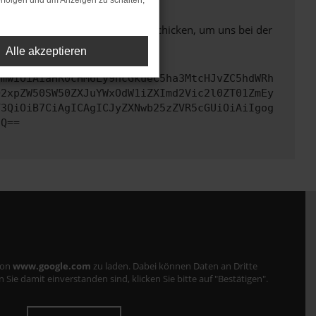
rfolgen und um Anzeigen zu schalten,
ben. Du kannst uns diesen Text schicken, um uns bei der
Alle akzeptieren
cmwiOiAiaHR0cHM6Ly9hcGkueC5ha3MtcHJvZC5hdWRh
Q2xpZW50SW50ZXJuYWxOdW1iZXImd2Vic2l0ZT01ZmEy
Y3QiOiB7CiAgICAgICJyZXNwb25zZVR5cGUiOiAiIgog
fQ==
von
www.google.com
zu laden. Dabei können Daten an Dritte
ie damit einverstanden sind, klicken Sie bitte auf "Bestätigen".