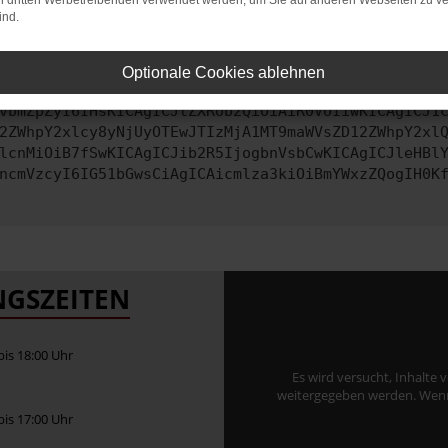
on dritten Werbetreibenden verwendet werden, um Sie auf anderen Webseiten zu ve
ind.
ontaktiere uns bitte. Wir werden versuchen, das Problem zu behe
Optionale Cookies ablehnen
vbmZpZyI6IHsKICAgICJtZXRob2QiOiAiR0VUIiwKICAgICJ1
2ZWhpY2xlcy8yNjUyOTEwJTIzMjA1MT9maWVsZD12ZWhpY2xl
lcnMiOiB7fSwKICAgICJib2R5IjogbnVsbCwKICAgICJleHBl
ncmVzcyI6IG51bGwsCiAgICAicmlza3kiOiBmYWxzZQogIH0K
GSZEITEN
 bis 18:00 Uhr
Es wird versucht, Inhalte 
weitergegeben werden. Wenn S
 bis 17:00 Uhr