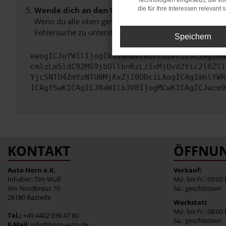
Technologien eingesetzt, die v
Wende dich an den Webseitenbetreiber.
die für Ihre Interessen relevant s
Wenn du alle oben genannten Schritte versucht hast, k
Fehlersuche zu unterstützen:
Speichern
ewogICJuYW1lIjogIk5ldHdvcmtFcnJvciIsCiAgImN
cmlzLm5ldC92MS9jbGllbnRzLzIxMjQvd2Vic2l0ZS1
Yjc5NTU4ZmYzNTU0MjAxZjI0ODciLAogICAgImhlYWR
ICAgfSwKICAgICJ0aW1lb3V0IjogMCwKICAgICJwcm9
KONTAKT
ÖFFNUN
Auto Horn e.K.
Verkauf:
Inhaber: Tim Wulf
Mo. bis Fr.: 09:00
Am Nordkreuz 10
Sa.: geschlossen
26180 Rastede
Werkstatt
Mo. bis Fr.: 08:00
Tel.:
+49 4402 939 47 80
Sa.: geschlossen
E-Mail:
info@horn-auto.de