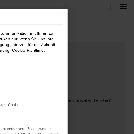
 Kommunikation mit Ihnen zu
stiken nur, wenn Sie uns Ihre
ung jederzeit für die Zukunft
ärung
,
Cookie-Richtlinie
.
inem anderen Browser oder in einem privaten Fenster?
Maps, Chats,
nd zu verbessern. Zudem werden
ht mehr unterstützt werden.