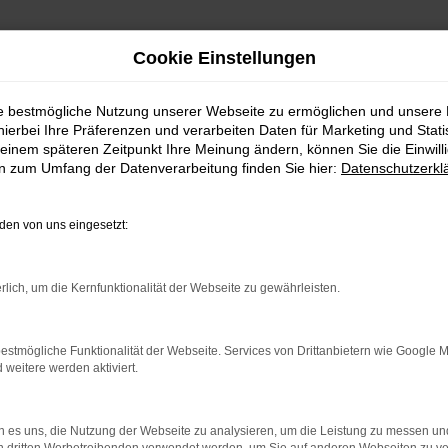
Cookie Einstellungen
ie bestmögliche Nutzung unserer Webseite zu ermöglichen und unsere
hierbei Ihre Präferenzen und verarbeiten Daten für Marketing und Stati
einem späteren Zeitpunkt Ihre Meinung ändern, können Sie die Einwillig
en zum Umfang der Datenverarbeitung finden Sie hier:
Datenschutzerkl
en von uns eingesetzt:
indung.
hine?
rlich, um die Kernfunktionalität der Webseite zu gewährleisten.
aden bestimmter Seiten verhindern. Funktioniert die Seite in e
estmögliche Funktionalität der Webseite. Services von Drittanbietern wie Google 
eitere werden aktiviert.
 zu beheben.
bssystem auf dem neuesten Stand sind.
 es uns, die Nutzung der Webseite zu analysieren, um die Leistung zu messen u
ko, sondern kann auch dazu führen, dass bestimmte Funktionen nic