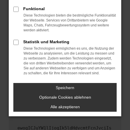
Fenster?
Funktional
Starte dein Gerät neu.
Diese Technologien bieten die bestmögliche Funktionalität
Das kann manchmal helfen, vorübergehende
der Webseite. Services von Drittanbietern wie Google
Maps, Chats, Fahrzeugbewertungssystem und weitere
Probleme zu beheben.
werden aktiviert.
Stelle sicher, dass dein Browser und dein
Betriebssystem auf dem neuesten Stand
Statistik und Marketing
sind.
Diese Technologien ermöglichen es uns, die Nutzung der
Webseite zu analysieren, um die Leistung zu messen und
Veraltete Software birgt nicht nur ein
zu verbessern. Zudem werden Technologien eingesetzt,
Sicherheitsrisiko, sondern kann auch dazu
die von dritten Werbetreibenden verwendet werden, um
führen, dass bestimmte Funktionen nicht mehr
Sie auf anderen Webseiten zu verfolgen und um Anzeigen
unterstützt werden.
zu schalten, die für Ihre Interessen relevant sind.
Wende dich an den Webseitenbetreiber.
Speichern
Wenn du alle oben genannten Schritte versucht
hast, kontaktiere uns bitte. Wir werden
Optionale Cookies ablehnen
versuchen, das Problem zu beheben. Du kannst
Alle akzeptieren
uns diesen Text schicken, um uns bei der
Fehlersuche zu unterstützen:
ewogICJuYW1lIjogIk5ldHdvcmtFcnJvciIs