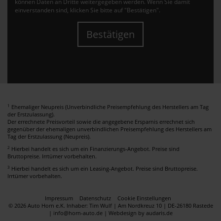
können Daten an Dritte weitergegeben werden. Wenn Sie damit
einverstanden sind, klicken Sie bitte auf "Bestätigen".
Bestätigen
1
Ehemaliger Neupreis (Unverbindliche Preisempfehlung des Herstellers am Tag
der Erstzulassung).
Der errechnete Preisvorteil sowie die angegebene Ersparnis errechnet sich
gegenüber der ehemaligen unverbindlichen Preisempfehlung des Herstellers am
Tag der Erstzulassung (Neupreis).
2
Hierbei handelt es sich um ein Finanzierungs-Angebot. Preise sind
Bruttopreise. Irrtümer vorbehalten.
3
Hierbei handelt es sich um ein Leasing-Angebot. Preise sind Bruttopreise.
Irrtümer vorbehalten.
Impressum
Datenschutz
Cookie Einstellungen
© 2026 Auto Horn e.K. Inhaber: Tim Wulf | Am Nordkreuz 10 | DE-26180 Rastede
| info@horn-auto.de |
Webdesign by audaris.de