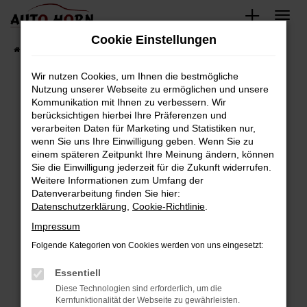
Zum
Hauptinhalt
Cookie Einstellungen
springen
Startseite
Fahrzeugverkauf
Fahrzeugbestand
Wir nutzen Cookies, um Ihnen die bestmögliche
Nutzung unserer Webseite zu ermöglichen und unsere
Kommunikation mit Ihnen zu verbessern. Wir
Fehler: Network Error
berücksichtigen hierbei Ihre Präferenzen und
verarbeiten Daten für Marketing und Statistiken nur,
Beim Laden ist ein Fehler aufgetreten.
wenn Sie uns Ihre Einwilligung geben. Wenn Sie zu
Hier sind ein paar Tipps, die dir helfen können:
einem späteren Zeitpunkt Ihre Meinung ändern, können
Sie die Einwilligung jederzeit für die Zukunft widerrufen.
Überprüfe deine Firewall und deine
Weitere Informationen zum Umfang der
Internetverbindung.
Datenverarbeitung finden Sie hier:
Datenschutzerklärung
,
Cookie-Richtlinie
.
Laden andere Webseiten, zum Beispiel deine
Suchmaschine?
Impressum
Prüfe deine Browsererweiterungen.
Folgende Kategorien von Cookies werden von uns eingesetzt:
Manche Erweiterungen, wie Werbeblocker,
Essentiell
können das Laden bestimmter Seiten
verhindern. Funktioniert die Seite in einem
Diese Technologien sind erforderlich, um die
Kernfunktionalität der Webseite zu gewährleisten.
anderen Browser oder in einem privaten