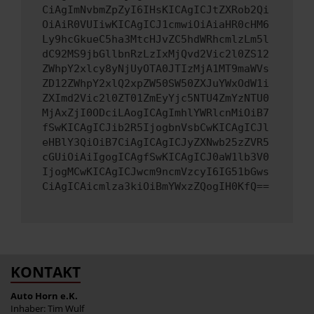
CiAgImNvbmZpZyI6IHsKICAgICJtZXRob2Qi
OiAiR0VUIiwKICAgICJ1cmwiOiAiaHR0cHM6
Ly9hcGkueC5ha3MtcHJvZC5hdWRhcmlzLm5l
dC92MS9jbGllbnRzLzIxMjQvd2Vic2l0ZS12
ZWhpY2xlcy8yNjUyOTA0JTIzMjA1MT9maWVs
ZD12ZWhpY2xlQ2xpZW50SW50ZXJuYWxOdW1i
ZXImd2Vic2l0ZT01ZmEyYjc5NTU4ZmYzNTU0
MjAxZjI0ODciLAogICAgImhlYWRlcnMiOiB7
fSwKICAgICJib2R5IjogbnVsbCwKICAgICJl
eHBlY3QiOiB7CiAgICAgICJyZXNwb25zZVR5
cGUiOiAiIgogICAgfSwKICAgICJ0aW1lb3V0
IjogMCwKICAgICJwcm9ncmVzcyI6IG51bGws
CiAgICAicmlza3kiOiBmYWxzZQogIH0KfQ==
KONTAKT
Auto Horn e.K.
Inhaber: Tim Wulf