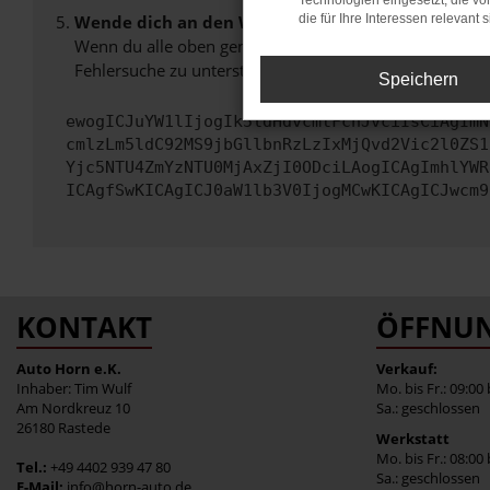
Technologien eingesetzt, die v
Wende dich an den Webseitenbetreiber.
die für Ihre Interessen relevant s
Wenn du alle oben genannten Schritte versucht hast, k
Fehlersuche zu unterstützen:
Speichern
ewogICJuYW1lIjogIk5ldHdvcmtFcnJvciIsCiAgImN
cmlzLm5ldC92MS9jbGllbnRzLzIxMjQvd2Vic2l0ZS1
Yjc5NTU4ZmYzNTU0MjAxZjI0ODciLAogICAgImhlYWR
ICAgfSwKICAgICJ0aW1lb3V0IjogMCwKICAgICJwcm9
KONTAKT
ÖFFNUN
Auto Horn e.K.
Verkauf:
Inhaber: Tim Wulf
Mo. bis Fr.: 09:00
Am Nordkreuz 10
Sa.: geschlossen
26180 Rastede
Werkstatt
Mo. bis Fr.: 08:00
Tel.:
+49 4402 939 47 80
Sa.: geschlossen
E-Mail:
info@horn-auto.de