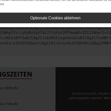
on dritten Werbetreibenden verwendet werden, um Sie auf anderen Webseiten zu ve
ind.
ontaktiere uns bitte. Wir werden versuchen, das Problem zu behe
Optionale Cookies ablehnen
vbmZpZyI6IHsKICAgICJtZXRob2QiOiAiR0VUIiwKICAgICJ1
2ZWhpY2xlcy8yNjUyOTAzJTIzMjA1MT9maWVsZD12ZWhpY2xl
lcnMiOiB7fSwKICAgICJib2R5IjogbnVsbCwKICAgICJleHBl
ncmVzcyI6IG51bGwsCiAgICAicmlza3kiOiBmYWxzZQogIH0K
GSZEITEN
 bis 18:00 Uhr
Es wird versucht, Inhalte 
weitergegeben werden. Wenn S
 bis 17:00 Uhr