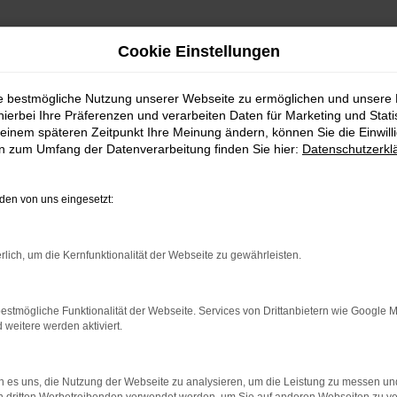
Cookie Einstellungen
ie bestmögliche Nutzung unserer Webseite zu ermöglichen und unsere
hierbei Ihre Präferenzen und verarbeiten Daten für Marketing und Stati
einem späteren Zeitpunkt Ihre Meinung ändern, können Sie die Einwillig
en zum Umfang der Datenverarbeitung finden Sie hier:
Datenschutzerkl
en von uns eingesetzt:
indung.
hine?
rlich, um die Kernfunktionalität der Webseite zu gewährleisten.
aden bestimmter Seiten verhindern. Funktioniert die Seite in e
estmögliche Funktionalität der Webseite. Services von Drittanbietern wie Google 
eitere werden aktiviert.
 zu beheben.
bssystem auf dem neuesten Stand sind.
 es uns, die Nutzung der Webseite zu analysieren, um die Leistung zu messen u
ko, sondern kann auch dazu führen, dass bestimmte Funktionen nic