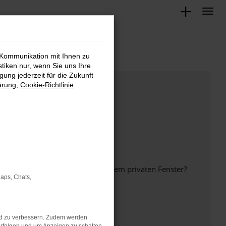
 Kommunikation mit Ihnen zu
stiken nur, wenn Sie uns Ihre
ung jederzeit für die Zukunft
ärung
,
Cookie-Richtlinie
.
inem anderen Browser oder in einem privaten Fenster?
Maps, Chats,
nd zu verbessern. Zudem werden
ht mehr unterstützt werden.