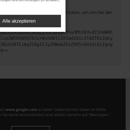
rfolgen und um Anzeigen zu schalten,
ben. Du kannst uns diesen Text schicken, um uns bei der
Alle akzeptieren
cmwiOiAiaHR0cHM6Ly9hcGkueC5ha3MtcHJvZC5hdWRh
Q2xpZW50SW50ZXJuYWxOdW1iZXImd2Vic2l0ZT01ZmEy
Y3QiOiB7CiAgICAgICJyZXNwb25zZVR5cGUiOiAiIgog
fQ==
von
www.google.com
zu laden. Dabei können Daten an Dritte
ie damit einverstanden sind, klicken Sie bitte auf "Bestätigen".