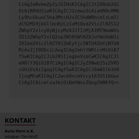
CiAgImNvbmZpZyI6IHsKICAgICJtZXRob2Qi
OiAiR0VUIiwKICAgICJ1cmwiOiAiaHR0cHM6
Ly9hcGkueC5ha3MtcHJvZC5hdWRhcmlzLm5l
dC92MS9jbGllbnRzLzIxMjQvd2Vic2l0ZS12
ZWhpY2xlcy8yNjcyMzA3JTIzMjA1MT9maWVs
ZD12ZWhpY2xlQ2xpZW50SW50ZXJuYWxOdW1i
ZXImd2Vic2l0ZT01ZmEyYjc5NTU4ZmYzNTU0
MjAxZjI0ODciLAogICAgImhlYWRlcnMiOiB7
fSwKICAgICJib2R5IjogbnVsbCwKICAgICJl
eHBlY3QiOiB7CiAgICAgICJyZXNwb25zZVR5
cGUiOiAiIgogICAgfSwKICAgICJ0aW1lb3V0
IjogMCwKICAgICJwcm9ncmVzcyI6IG51bGws
CiAgICAicmlza3kiOiBmYWxzZQogIH0KfQ==
KONTAKT
Auto Horn e.K.
Inhaber: Tim Wulf