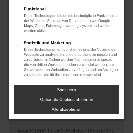
Fenster?
Funktional
Starte dein Gerät neu.
Diese Technologien bieten die bestmögliche Funktionalität
Das kann manchmal helfen, vorübergehende
der Webseite. Services von Drittanbietern wie Google
Maps, Chats, Fahrzeugbewertungssystem und weitere
Probleme zu beheben.
werden aktiviert.
Stelle sicher, dass dein Browser und dein
Betriebssystem auf dem neuesten Stand
Statistik und Marketing
sind.
Diese Technologien ermöglichen es uns, die Nutzung der
Webseite zu analysieren, um die Leistung zu messen und
Veraltete Software birgt nicht nur ein
zu verbessern. Zudem werden Technologien eingesetzt,
Sicherheitsrisiko, sondern kann auch dazu
die von dritten Werbetreibenden verwendet werden, um
führen, dass bestimmte Funktionen nicht mehr
Sie auf anderen Webseiten zu verfolgen und um Anzeigen
unterstützt werden.
zu schalten, die für Ihre Interessen relevant sind.
Wende dich an den Webseitenbetreiber.
Speichern
Wenn du alle oben genannten Schritte versucht
hast, kontaktiere uns bitte. Wir werden
Optionale Cookies ablehnen
versuchen, das Problem zu beheben. Du kannst
Alle akzeptieren
uns diesen Text schicken, um uns bei der
Fehlersuche zu unterstützen:
ewogICJuYW1lIjogIk5ldHdvcmtFcnJvciIs