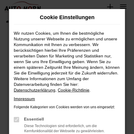
Zum
Hauptinhalt
Cookie Einstellungen
springen
Startseite
Fahrzeugverkauf
Fahrzeugbestand
Wir nutzen Cookies, um Ihnen die bestmögliche
Nutzung unserer Webseite zu ermöglichen und unsere
Kommunikation mit Ihnen zu verbessern. Wir
Fehler: Network Error
berücksichtigen hierbei Ihre Präferenzen und
verarbeiten Daten für Marketing und Statistiken nur,
Beim Laden ist ein Fehler aufgetreten.
wenn Sie uns Ihre Einwilligung geben. Wenn Sie zu
Hier sind ein paar Tipps, die dir helfen können:
einem späteren Zeitpunkt Ihre Meinung ändern, können
Sie die Einwilligung jederzeit für die Zukunft widerrufen.
Überprüfe deine Firewall und deine
Weitere Informationen zum Umfang der
Internetverbindung.
Datenverarbeitung finden Sie hier:
Datenschutzerklärung
,
Cookie-Richtlinie
.
Laden andere Webseiten, zum Beispiel deine
Suchmaschine?
Impressum
Prüfe deine Browsererweiterungen.
Folgende Kategorien von Cookies werden von uns eingesetzt:
Manche Erweiterungen, wie Werbeblocker,
Essentiell
können das Laden bestimmter Seiten
verhindern. Funktioniert die Seite in einem
Diese Technologien sind erforderlich, um die
Kernfunktionalität der Webseite zu gewährleisten.
anderen Browser oder in einem privaten