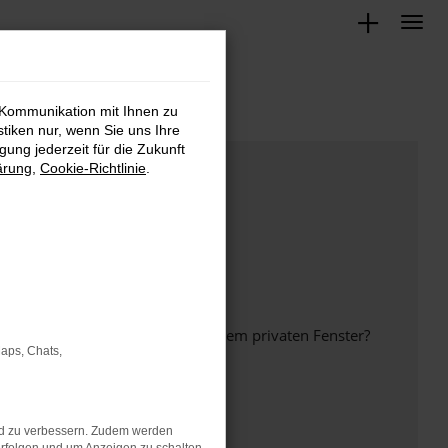
 Kommunikation mit Ihnen zu
stiken nur, wenn Sie uns Ihre
ung jederzeit für die Zukunft
ärung
,
Cookie-Richtlinie
.
inem anderen Browser oder in einem privaten Fenster?
Maps, Chats,
nd zu verbessern. Zudem werden
ht mehr unterstützt werden.