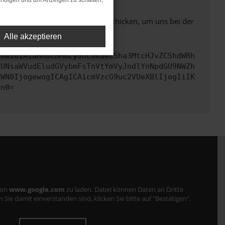
rfolgen und um Anzeigen zu schalten,
ben. Du kannst uns diesen Text schicken, um uns bei der
Alle akzeptieren
cmwiOiAiaHR0cHM6Ly9hcGkueC5ha3MtcHJvZC5hdWRh
ZUNsaWVudEludGVybmFsTnVtYmVyJndlYnNpdGU9NWZh
ZWN0IjogewogICAgICAicmVzcG9uc2VUeXBlIjogIiIK
Cn0=
von
www.google.com
zu laden. Dabei können Daten an Dritte
ie damit einverstanden sind, klicken Sie bitte auf "Bestätigen".