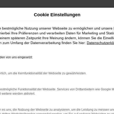
Cookie Einstellungen
ie bestmögliche Nutzung unserer Webseite zu ermöglichen und unsere
hierbei Ihre Präferenzen und verarbeiten Daten für Marketing und Stati
einem späteren Zeitpunkt Ihre Meinung ändern, können Sie die Einwillig
en zum Umfang der Datenverarbeitung finden Sie hier:
Datenschutzerkl
en von uns eingesetzt:
indung.
hine?
rlich, um die Kernfunktionalität der Webseite zu gewährleisten.
aden bestimmter Seiten verhindern. Funktioniert die Seite in e
estmögliche Funktionalität der Webseite. Services von Drittanbietern wie Google 
eitere werden aktiviert.
 zu beheben.
bssystem auf dem neuesten Stand sind.
 es uns, die Nutzung der Webseite zu analysieren, um die Leistung zu messen u
ko, sondern kann auch dazu führen, dass bestimmte Funktionen nic