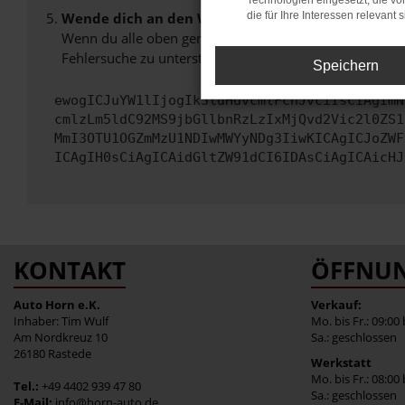
Technologien eingesetzt, die v
Wende dich an den Webseitenbetreiber.
die für Ihre Interessen relevant s
Wenn du alle oben genannten Schritte versucht hast, k
Fehlersuche zu unterstützen:
Speichern
ewogICJuYW1lIjogIk5ldHdvcmtFcnJvciIsCiAgImN
cmlzLm5ldC92MS9jbGllbnRzLzIxMjQvd2Vic2l0ZS1
MmI3OTU1OGZmMzU1NDIwMWYyNDg3IiwKICAgICJoZWF
ICAgIH0sCiAgICAidGltZW91dCI6IDAsCiAgICAicHJ
KONTAKT
ÖFFNUN
Auto Horn e.K.
Verkauf:
Inhaber: Tim Wulf
Mo. bis Fr.: 09:00
Am Nordkreuz 10
Sa.: geschlossen
26180 Rastede
Werkstatt
Mo. bis Fr.: 08:00
Tel.:
+49 4402 939 47 80
Sa.: geschlossen
E-Mail:
info@horn-auto.de