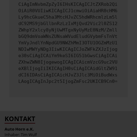
CiAgImNvbmZpZyI6IHsKICAgICJtZXRob2Qi
OiAiR0VUIiwKICAgICJ1cmwiOiAiaHR0cHM6
Ly9hcGkueC5ha3MtcHJvZC5hdWRhcmlzLm5l
dC92MS9jbGllbnRzLzIxMjQvd2Vic2l0ZS12
ZWhpY2xlcy8yNjUwMTgxNyUyMzE0NzM/Zmll
bGQ9dmVoaWNsZUNsaWVudEludGVybmFsTnVt
YmVyJndlYnNpdGU9NWZhMmI3OTU1OGZmMzU1
NDIwMWYyNDg3IiwKICAgICJoZWFkZXJzIjog
e30sCiAgICAiYm9keSI6IG51bGwsCiAgICAi
ZXhwZWN0IjogewogICAgICAicmVzcG9uc2VU
eXBlIjogIiIKICAgIH0sCiAgICAidGltZW91
dCI6IDAsCiAgICAicHJvZ3Jlc3MiOiBudWxs
LAogICAgInJpc2t5IjogZmFsc2UKICB9Cn0=
KONTAKT
Auto Horn e.K.
Inhaber: Tim Wulf