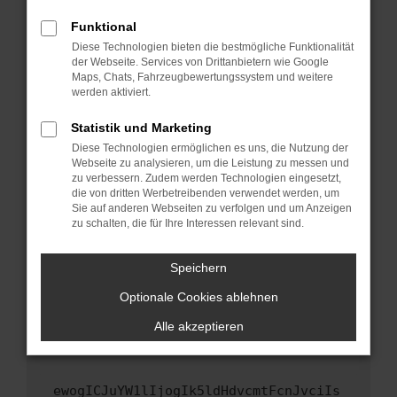
Fenster?
Funktional
Starte dein Gerät neu.
Diese Technologien bieten die bestmögliche Funktionalität
Das kann manchmal helfen, vorübergehende
der Webseite. Services von Drittanbietern wie Google
Maps, Chats, Fahrzeugbewertungssystem und weitere
Probleme zu beheben.
werden aktiviert.
Stelle sicher, dass dein Browser und dein
Betriebssystem auf dem neuesten Stand
Statistik und Marketing
sind.
Diese Technologien ermöglichen es uns, die Nutzung der
Webseite zu analysieren, um die Leistung zu messen und
Veraltete Software birgt nicht nur ein
zu verbessern. Zudem werden Technologien eingesetzt,
Sicherheitsrisiko, sondern kann auch dazu
die von dritten Werbetreibenden verwendet werden, um
führen, dass bestimmte Funktionen nicht mehr
Sie auf anderen Webseiten zu verfolgen und um Anzeigen
unterstützt werden.
zu schalten, die für Ihre Interessen relevant sind.
Wende dich an den Webseitenbetreiber.
Speichern
Wenn du alle oben genannten Schritte versucht
hast, kontaktiere uns bitte. Wir werden
Optionale Cookies ablehnen
versuchen, das Problem zu beheben. Du kannst
Alle akzeptieren
uns diesen Text schicken, um uns bei der
Fehlersuche zu unterstützen:
ewogICJuYW1lIjogIk5ldHdvcmtFcnJvciIs