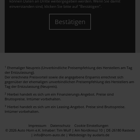
können Daten an Dritte weitergegeben werden. Wenn Sie damit
einverstanden sind, klicken Sie bitte auf "Bestätigen".
Bestätigen
1
Ehemaliger Neupreis (Unverbindliche Preisempfehlung des Herstellers am Tag
der Erstzulassung).
Der errechnete Preisvorteil sowie die angegebene Ersparnis errechnet sich
gegenüber der ehemaligen unverbindlichen Preisempfehlung des Herstellers am
Tag der Erstzulassung (Neupreis).
2
Hierbei handelt es sich um ein Finanzierungs-Angebot. Preise sind
Bruttopreise. Irrtümer vorbehalten.
3
Hierbei handelt es sich um ein Leasing-Angebot. Preise sind Bruttopreise.
Irrtümer vorbehalten.
Impressum
Datenschutz
Cookie Einstellungen
© 2026 Auto Horn e.K. Inhaber: Tim Wulf | Am Nordkreuz 10 | DE-26180 Rastede
| info@horn-auto.de |
Webdesign by audaris.de