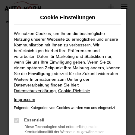
Zum
Hauptinhalt
Cookie Einstellungen
springen
Startseite
Fahrzeugverkauf
Fahrzeugbestand
Wir nutzen Cookies, um Ihnen die bestmögliche
Nutzung unserer Webseite zu ermöglichen und unsere
Kommunikation mit Ihnen zu verbessern. Wir
Fehler: Network Error
berücksichtigen hierbei Ihre Präferenzen und
verarbeiten Daten für Marketing und Statistiken nur,
Beim Laden ist ein Fehler aufgetreten.
wenn Sie uns Ihre Einwilligung geben. Wenn Sie zu
Hier sind ein paar Tipps, die dir helfen können:
einem späteren Zeitpunkt Ihre Meinung ändern, können
Sie die Einwilligung jederzeit für die Zukunft widerrufen.
Überprüfe deine Firewall und deine
Weitere Informationen zum Umfang der
Internetverbindung.
Datenverarbeitung finden Sie hier:
Datenschutzerklärung
,
Cookie-Richtlinie
.
Laden andere Webseiten, zum Beispiel deine
Suchmaschine?
Impressum
Prüfe deine Browsererweiterungen.
Folgende Kategorien von Cookies werden von uns eingesetzt:
Manche Erweiterungen, wie Werbeblocker,
Essentiell
können das Laden bestimmter Seiten
verhindern. Funktioniert die Seite in einem
Diese Technologien sind erforderlich, um die
Kernfunktionalität der Webseite zu gewährleisten.
anderen Browser oder in einem privaten