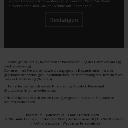
können Daten an Dritte weitergegeben werden. Wenn Sie damit
einverstanden sind, klicken Sie bitte auf "Bestätigen".
Bestätigen
1
Ehemaliger Neupreis (Unverbindliche Preisempfehlung des Herstellers am Tag
der Erstzulassung).
Der errechnete Preisvorteil sowie die angegebene Ersparnis errechnet sich
gegenüber der ehemaligen unverbindlichen Preisempfehlung des Herstellers am
Tag der Erstzulassung (Neupreis).
2
Hierbei handelt es sich um ein Finanzierungs-Angebot. Preise sind
Bruttopreise. Irrtümer vorbehalten.
3
Hierbei handelt es sich um ein Leasing-Angebot. Preise sind Bruttopreise.
Irrtümer vorbehalten.
Impressum
Datenschutz
Cookie Einstellungen
© 2026 Auto Horn e.K. Inhaber: Tim Wulf | Am Nordkreuz 10 | DE-26180 Rastede
| info@horn-auto.de |
Webdesign by audaris.de