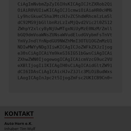
CiAgImNvbmZpZyI6IHsKICAgICJtZXRob2Qi
OiAiR0VUIiwKICAgICJ1cmwiOiAiaHR0cHM6
Ly9hcGkueC5ha3MtcHJvZC5hdWRhcmlzLm5l
dC92MS9jbGllbnRzLzIxMjQvd2Vic2l0ZS12
ZWhpY2xlcy8yNjUwMTgxNiUyMzE0NzM/Zmll
bGQ9dmVoaWNsZUNsaWVudEludGVybmFsTnVt
YmVyJndlYnNpdGU9NWZhMmI3OTU1OGZmMzU1
NDIwMWYyNDg3IiwKICAgICJoZWFkZXJzIjog
e30sCiAgICAiYm9keSI6IG51bGwsCiAgICAi
ZXhwZWN0IjogewogICAgICAicmVzcG9uc2VU
eXBlIjogIiIKICAgIH0sCiAgICAidGltZW91
dCI6IDAsCiAgICAicHJvZ3Jlc3MiOiBudWxs
LAogICAgInJpc2t5IjogZmFsc2UKICB9Cn0=
KONTAKT
Auto Horn e.K.
Inhaber: Tim Wulf