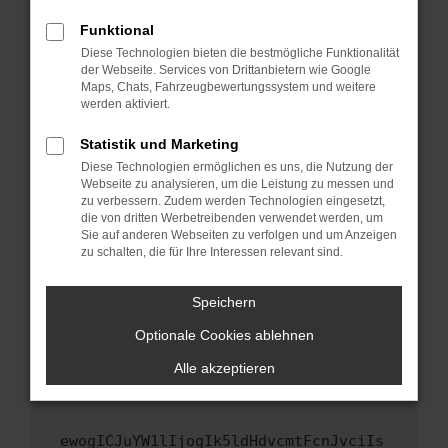
Fenster?
Funktional
Starte dein Gerät neu.
Diese Technologien bieten die bestmögliche Funktionalität
Das kann manchmal helfen, vorübergehende
der Webseite. Services von Drittanbietern wie Google
Maps, Chats, Fahrzeugbewertungssystem und weitere
Probleme zu beheben.
werden aktiviert.
Stelle sicher, dass dein Browser und dein
Betriebssystem auf dem neuesten Stand
Statistik und Marketing
sind.
Diese Technologien ermöglichen es uns, die Nutzung der
Webseite zu analysieren, um die Leistung zu messen und
Veraltete Software birgt nicht nur ein
zu verbessern. Zudem werden Technologien eingesetzt,
Sicherheitsrisiko, sondern kann auch dazu
die von dritten Werbetreibenden verwendet werden, um
führen, dass bestimmte Funktionen nicht mehr
Sie auf anderen Webseiten zu verfolgen und um Anzeigen
unterstützt werden.
zu schalten, die für Ihre Interessen relevant sind.
Wende dich an den Webseitenbetreiber.
Speichern
Wenn du alle oben genannten Schritte versucht
hast, kontaktiere uns bitte. Wir werden
Optionale Cookies ablehnen
versuchen, das Problem zu beheben. Du kannst
Alle akzeptieren
uns diesen Text schicken, um uns bei der
Fehlersuche zu unterstützen:
ewogICJuYW1lIjogIk5ldHdvcmtFcnJvciIs