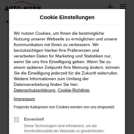
Zum
Hauptinhalt
Cookie Einstellungen
springen
Startseite
Fahrzeugverkauf
Fahrzeugbestand
Wir nutzen Cookies, um Ihnen die bestmögliche
Nutzung unserer Webseite zu ermöglichen und unsere
Kommunikation mit Ihnen zu verbessern. Wir
Fehler: Network Error
berücksichtigen hierbei Ihre Präferenzen und
verarbeiten Daten für Marketing und Statistiken nur,
Beim Laden ist ein Fehler aufgetreten.
wenn Sie uns Ihre Einwilligung geben. Wenn Sie zu
Hier sind ein paar Tipps, die dir helfen können:
einem späteren Zeitpunkt Ihre Meinung ändern, können
Sie die Einwilligung jederzeit für die Zukunft widerrufen.
Überprüfe deine Firewall und deine
Weitere Informationen zum Umfang der
Internetverbindung.
Datenverarbeitung finden Sie hier:
Datenschutzerklärung
,
Cookie-Richtlinie
.
Laden andere Webseiten, zum Beispiel deine
Suchmaschine?
Impressum
Prüfe deine Browsererweiterungen.
Folgende Kategorien von Cookies werden von uns eingesetzt:
Manche Erweiterungen, wie Werbeblocker,
Essentiell
können das Laden bestimmter Seiten
verhindern. Funktioniert die Seite in einem
Diese Technologien sind erforderlich, um die
Kernfunktionalität der Webseite zu gewährleisten.
anderen Browser oder in einem privaten