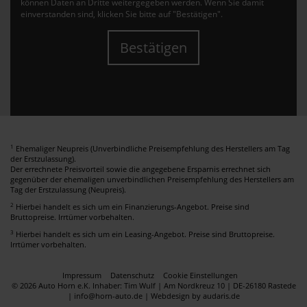
können Daten an Dritte weitergegeben werden. Wenn Sie damit
einverstanden sind, klicken Sie bitte auf "Bestätigen".
Bestätigen
1
Ehemaliger Neupreis (Unverbindliche Preisempfehlung des Herstellers am Tag
der Erstzulassung).
Der errechnete Preisvorteil sowie die angegebene Ersparnis errechnet sich
gegenüber der ehemaligen unverbindlichen Preisempfehlung des Herstellers am
Tag der Erstzulassung (Neupreis).
2
Hierbei handelt es sich um ein Finanzierungs-Angebot. Preise sind
Bruttopreise. Irrtümer vorbehalten.
3
Hierbei handelt es sich um ein Leasing-Angebot. Preise sind Bruttopreise.
Irrtümer vorbehalten.
Impressum
Datenschutz
Cookie Einstellungen
© 2026 Auto Horn e.K. Inhaber: Tim Wulf | Am Nordkreuz 10 | DE-26180 Rastede
| info@horn-auto.de |
Webdesign by audaris.de