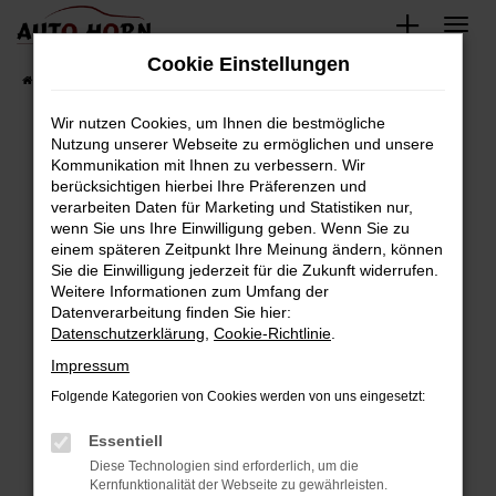
Zum
Hauptinhalt
Cookie Einstellungen
springen
Startseite
Fahrzeugverkauf
Fahrzeugbestand
Wir nutzen Cookies, um Ihnen die bestmögliche
Nutzung unserer Webseite zu ermöglichen und unsere
Kommunikation mit Ihnen zu verbessern. Wir
Fehler: Network Error
berücksichtigen hierbei Ihre Präferenzen und
verarbeiten Daten für Marketing und Statistiken nur,
Beim Laden ist ein Fehler aufgetreten.
wenn Sie uns Ihre Einwilligung geben. Wenn Sie zu
Hier sind ein paar Tipps, die dir helfen können:
einem späteren Zeitpunkt Ihre Meinung ändern, können
Sie die Einwilligung jederzeit für die Zukunft widerrufen.
Überprüfe deine Firewall und deine
Weitere Informationen zum Umfang der
Internetverbindung.
Datenverarbeitung finden Sie hier:
Datenschutzerklärung
,
Cookie-Richtlinie
.
Laden andere Webseiten, zum Beispiel deine
Suchmaschine?
Impressum
Prüfe deine Browsererweiterungen.
Folgende Kategorien von Cookies werden von uns eingesetzt:
Manche Erweiterungen, wie Werbeblocker,
Essentiell
können das Laden bestimmter Seiten
verhindern. Funktioniert die Seite in einem
Diese Technologien sind erforderlich, um die
Kernfunktionalität der Webseite zu gewährleisten.
anderen Browser oder in einem privaten