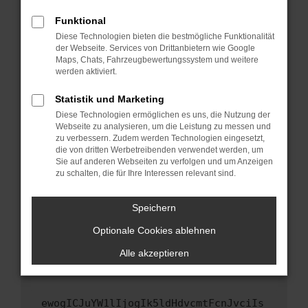
Fenster?
Funktional
Starte dein Gerät neu.
Diese Technologien bieten die bestmögliche Funktionalität
Das kann manchmal helfen, vorübergehende
der Webseite. Services von Drittanbietern wie Google
Maps, Chats, Fahrzeugbewertungssystem und weitere
Probleme zu beheben.
werden aktiviert.
Stelle sicher, dass dein Browser und dein
Betriebssystem auf dem neuesten Stand
Statistik und Marketing
sind.
Diese Technologien ermöglichen es uns, die Nutzung der
Webseite zu analysieren, um die Leistung zu messen und
Veraltete Software birgt nicht nur ein
zu verbessern. Zudem werden Technologien eingesetzt,
Sicherheitsrisiko, sondern kann auch dazu
die von dritten Werbetreibenden verwendet werden, um
führen, dass bestimmte Funktionen nicht mehr
Sie auf anderen Webseiten zu verfolgen und um Anzeigen
unterstützt werden.
zu schalten, die für Ihre Interessen relevant sind.
Wende dich an den Webseitenbetreiber.
Speichern
Wenn du alle oben genannten Schritte versucht
hast, kontaktiere uns bitte. Wir werden
Optionale Cookies ablehnen
versuchen, das Problem zu beheben. Du kannst
Alle akzeptieren
uns diesen Text schicken, um uns bei der
Fehlersuche zu unterstützen:
ewogICJuYW1lIjogIk5ldHdvcmtFcnJvciIs