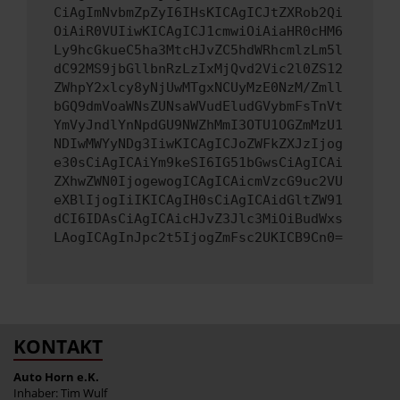
CiAgImNvbmZpZyI6IHsKICAgICJtZXRob2Qi
OiAiR0VUIiwKICAgICJ1cmwiOiAiaHR0cHM6
Ly9hcGkueC5ha3MtcHJvZC5hdWRhcmlzLm5l
dC92MS9jbGllbnRzLzIxMjQvd2Vic2l0ZS12
ZWhpY2xlcy8yNjUwMTgxNCUyMzE0NzM/Zmll
bGQ9dmVoaWNsZUNsaWVudEludGVybmFsTnVt
YmVyJndlYnNpdGU9NWZhMmI3OTU1OGZmMzU1
NDIwMWYyNDg3IiwKICAgICJoZWFkZXJzIjog
e30sCiAgICAiYm9keSI6IG51bGwsCiAgICAi
ZXhwZWN0IjogewogICAgICAicmVzcG9uc2VU
eXBlIjogIiIKICAgIH0sCiAgICAidGltZW91
dCI6IDAsCiAgICAicHJvZ3Jlc3MiOiBudWxs
LAogICAgInJpc2t5IjogZmFsc2UKICB9Cn0=
KONTAKT
Auto Horn e.K.
Inhaber: Tim Wulf