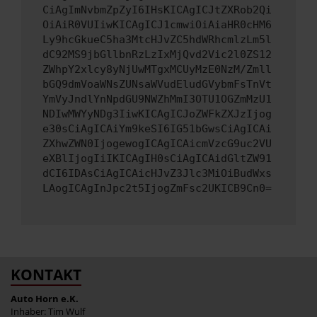
CiAgImNvbmZpZyI6IHsKICAgICJtZXRob2Qi
OiAiR0VUIiwKICAgICJ1cmwiOiAiaHR0cHM6
Ly9hcGkueC5ha3MtcHJvZC5hdWRhcmlzLm5l
dC92MS9jbGllbnRzLzIxMjQvd2Vic2l0ZS12
ZWhpY2xlcy8yNjUwMTgxMCUyMzE0NzM/Zmll
bGQ9dmVoaWNsZUNsaWVudEludGVybmFsTnVt
YmVyJndlYnNpdGU9NWZhMmI3OTU1OGZmMzU1
NDIwMWYyNDg3IiwKICAgICJoZWFkZXJzIjog
e30sCiAgICAiYm9keSI6IG51bGwsCiAgICAi
ZXhwZWN0IjogewogICAgICAicmVzcG9uc2VU
eXBlIjogIiIKICAgIH0sCiAgICAidGltZW91
dCI6IDAsCiAgICAicHJvZ3Jlc3MiOiBudWxs
LAogICAgInJpc2t5IjogZmFsc2UKICB9Cn0=
KONTAKT
Auto Horn e.K.
Inhaber: Tim Wulf