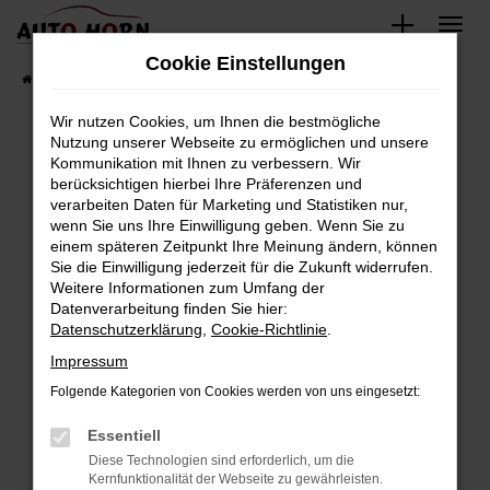
Zum
Hauptinhalt
Cookie Einstellungen
springen
Startseite
Fahrzeugverkauf
Fahrzeugbestand
Wir nutzen Cookies, um Ihnen die bestmögliche
Nutzung unserer Webseite zu ermöglichen und unsere
Kommunikation mit Ihnen zu verbessern. Wir
Fehler: Network Error
berücksichtigen hierbei Ihre Präferenzen und
verarbeiten Daten für Marketing und Statistiken nur,
Beim Laden ist ein Fehler aufgetreten.
wenn Sie uns Ihre Einwilligung geben. Wenn Sie zu
Hier sind ein paar Tipps, die dir helfen können:
einem späteren Zeitpunkt Ihre Meinung ändern, können
Sie die Einwilligung jederzeit für die Zukunft widerrufen.
Überprüfe deine Firewall und deine
Weitere Informationen zum Umfang der
Internetverbindung.
Datenverarbeitung finden Sie hier:
Datenschutzerklärung
,
Cookie-Richtlinie
.
Laden andere Webseiten, zum Beispiel deine
Suchmaschine?
Impressum
Prüfe deine Browsererweiterungen.
Folgende Kategorien von Cookies werden von uns eingesetzt:
Manche Erweiterungen, wie Werbeblocker,
Essentiell
können das Laden bestimmter Seiten
verhindern. Funktioniert die Seite in einem
Diese Technologien sind erforderlich, um die
Kernfunktionalität der Webseite zu gewährleisten.
anderen Browser oder in einem privaten