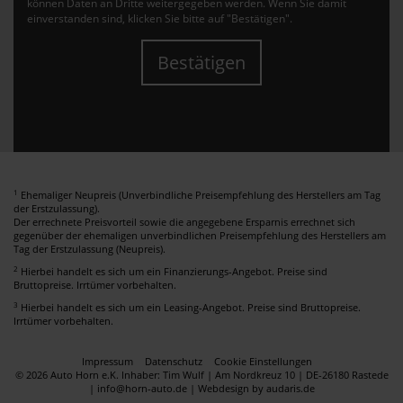
können Daten an Dritte weitergegeben werden. Wenn Sie damit
einverstanden sind, klicken Sie bitte auf "Bestätigen".
Bestätigen
1
Ehemaliger Neupreis (Unverbindliche Preisempfehlung des Herstellers am Tag
der Erstzulassung).
Der errechnete Preisvorteil sowie die angegebene Ersparnis errechnet sich
gegenüber der ehemaligen unverbindlichen Preisempfehlung des Herstellers am
Tag der Erstzulassung (Neupreis).
2
Hierbei handelt es sich um ein Finanzierungs-Angebot. Preise sind
Bruttopreise. Irrtümer vorbehalten.
3
Hierbei handelt es sich um ein Leasing-Angebot. Preise sind Bruttopreise.
Irrtümer vorbehalten.
Impressum
Datenschutz
Cookie Einstellungen
© 2026 Auto Horn e.K. Inhaber: Tim Wulf | Am Nordkreuz 10 | DE-26180 Rastede
| info@horn-auto.de |
Webdesign by audaris.de