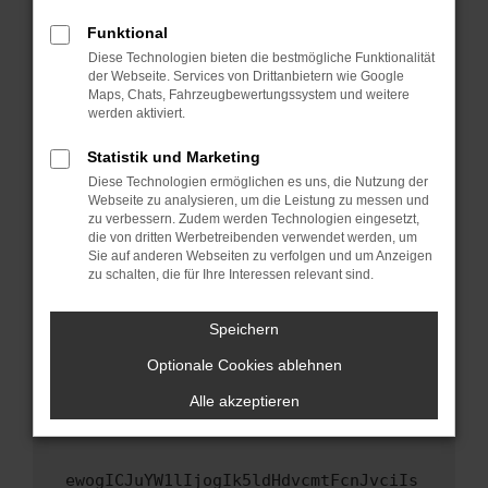
Fenster?
Funktional
Starte dein Gerät neu.
Diese Technologien bieten die bestmögliche Funktionalität
Das kann manchmal helfen, vorübergehende
der Webseite. Services von Drittanbietern wie Google
Maps, Chats, Fahrzeugbewertungssystem und weitere
Probleme zu beheben.
werden aktiviert.
Stelle sicher, dass dein Browser und dein
Betriebssystem auf dem neuesten Stand
Statistik und Marketing
sind.
Diese Technologien ermöglichen es uns, die Nutzung der
Webseite zu analysieren, um die Leistung zu messen und
Veraltete Software birgt nicht nur ein
zu verbessern. Zudem werden Technologien eingesetzt,
Sicherheitsrisiko, sondern kann auch dazu
die von dritten Werbetreibenden verwendet werden, um
führen, dass bestimmte Funktionen nicht mehr
Sie auf anderen Webseiten zu verfolgen und um Anzeigen
unterstützt werden.
zu schalten, die für Ihre Interessen relevant sind.
Wende dich an den Webseitenbetreiber.
Speichern
Wenn du alle oben genannten Schritte versucht
hast, kontaktiere uns bitte. Wir werden
Optionale Cookies ablehnen
versuchen, das Problem zu beheben. Du kannst
Alle akzeptieren
uns diesen Text schicken, um uns bei der
Fehlersuche zu unterstützen:
ewogICJuYW1lIjogIk5ldHdvcmtFcnJvciIs