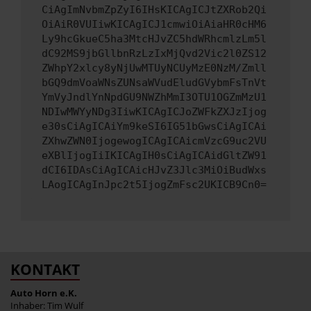
CiAgImNvbmZpZyI6IHsKICAgICJtZXRob2Qi
OiAiR0VUIiwKICAgICJ1cmwiOiAiaHR0cHM6
Ly9hcGkueC5ha3MtcHJvZC5hdWRhcmlzLm5l
dC92MS9jbGllbnRzLzIxMjQvd2Vic2l0ZS12
ZWhpY2xlcy8yNjUwMTUyNCUyMzE0NzM/Zmll
bGQ9dmVoaWNsZUNsaWVudEludGVybmFsTnVt
YmVyJndlYnNpdGU9NWZhMmI3OTU1OGZmMzU1
NDIwMWYyNDg3IiwKICAgICJoZWFkZXJzIjog
e30sCiAgICAiYm9keSI6IG51bGwsCiAgICAi
ZXhwZWN0IjogewogICAgICAicmVzcG9uc2VU
eXBlIjogIiIKICAgIH0sCiAgICAidGltZW91
dCI6IDAsCiAgICAicHJvZ3Jlc3MiOiBudWxs
LAogICAgInJpc2t5IjogZmFsc2UKICB9Cn0=
KONTAKT
Auto Horn e.K.
Inhaber: Tim Wulf