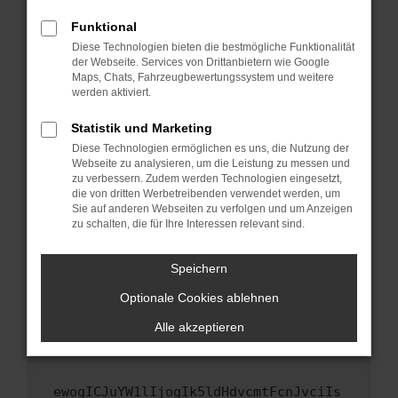
Fenster?
Funktional
Starte dein Gerät neu.
Diese Technologien bieten die bestmögliche Funktionalität
Das kann manchmal helfen, vorübergehende
der Webseite. Services von Drittanbietern wie Google
Maps, Chats, Fahrzeugbewertungssystem und weitere
Probleme zu beheben.
werden aktiviert.
Stelle sicher, dass dein Browser und dein
Betriebssystem auf dem neuesten Stand
Statistik und Marketing
sind.
Diese Technologien ermöglichen es uns, die Nutzung der
Webseite zu analysieren, um die Leistung zu messen und
Veraltete Software birgt nicht nur ein
zu verbessern. Zudem werden Technologien eingesetzt,
Sicherheitsrisiko, sondern kann auch dazu
die von dritten Werbetreibenden verwendet werden, um
führen, dass bestimmte Funktionen nicht mehr
Sie auf anderen Webseiten zu verfolgen und um Anzeigen
unterstützt werden.
zu schalten, die für Ihre Interessen relevant sind.
Wende dich an den Webseitenbetreiber.
Speichern
Wenn du alle oben genannten Schritte versucht
hast, kontaktiere uns bitte. Wir werden
Optionale Cookies ablehnen
versuchen, das Problem zu beheben. Du kannst
Alle akzeptieren
uns diesen Text schicken, um uns bei der
Fehlersuche zu unterstützen:
ewogICJuYW1lIjogIk5ldHdvcmtFcnJvciIs