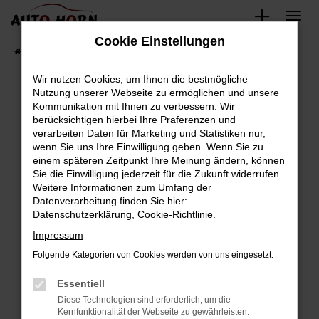
Zum
Hauptinhalt
Cookie Einstellungen
springen
Startseite
Fahrzeugverkauf
Fahrzeugbestand
Wir nutzen Cookies, um Ihnen die bestmögliche
Nutzung unserer Webseite zu ermöglichen und unsere
Kommunikation mit Ihnen zu verbessern. Wir
Fehler: Network Error
berücksichtigen hierbei Ihre Präferenzen und
verarbeiten Daten für Marketing und Statistiken nur,
Beim Laden ist ein Fehler aufgetreten.
wenn Sie uns Ihre Einwilligung geben. Wenn Sie zu
Hier sind ein paar Tipps, die dir helfen können:
einem späteren Zeitpunkt Ihre Meinung ändern, können
Sie die Einwilligung jederzeit für die Zukunft widerrufen.
Überprüfe deine Firewall und deine
Weitere Informationen zum Umfang der
Internetverbindung.
Datenverarbeitung finden Sie hier:
Datenschutzerklärung
,
Cookie-Richtlinie
.
Laden andere Webseiten, zum Beispiel deine
Suchmaschine?
Impressum
Prüfe deine Browsererweiterungen.
Folgende Kategorien von Cookies werden von uns eingesetzt:
Manche Erweiterungen, wie Werbeblocker,
Essentiell
können das Laden bestimmter Seiten
verhindern. Funktioniert die Seite in einem
Diese Technologien sind erforderlich, um die
Kernfunktionalität der Webseite zu gewährleisten.
anderen Browser oder in einem privaten