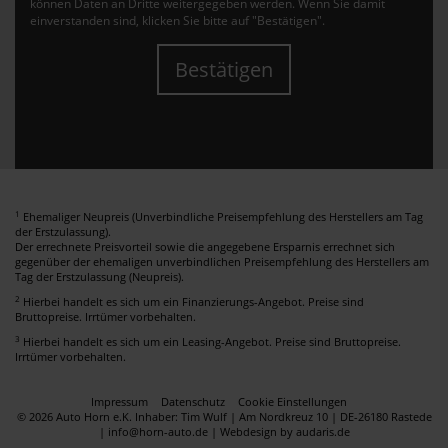
können Daten an Dritte weitergegeben werden. Wenn Sie damit
einverstanden sind, klicken Sie bitte auf "Bestätigen".
Bestätigen
1
Ehemaliger Neupreis (Unverbindliche Preisempfehlung des Herstellers am Tag
der Erstzulassung).
Der errechnete Preisvorteil sowie die angegebene Ersparnis errechnet sich
gegenüber der ehemaligen unverbindlichen Preisempfehlung des Herstellers am
Tag der Erstzulassung (Neupreis).
2
Hierbei handelt es sich um ein Finanzierungs-Angebot. Preise sind
Bruttopreise. Irrtümer vorbehalten.
3
Hierbei handelt es sich um ein Leasing-Angebot. Preise sind Bruttopreise.
Irrtümer vorbehalten.
Impressum
Datenschutz
Cookie Einstellungen
© 2026 Auto Horn e.K. Inhaber: Tim Wulf | Am Nordkreuz 10 | DE-26180 Rastede
| info@horn-auto.de |
Webdesign by audaris.de