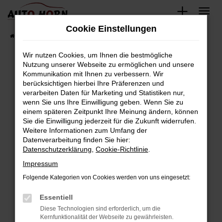
Zum
Hauptinhalt
Cookie Einstellungen
springen
Startseite
Fahrzeugverkauf
Fahrzeugbestand
Wir nutzen Cookies, um Ihnen die bestmögliche
Nutzung unserer Webseite zu ermöglichen und unsere
Kommunikation mit Ihnen zu verbessern. Wir
Fehler: Network Error
berücksichtigen hierbei Ihre Präferenzen und
verarbeiten Daten für Marketing und Statistiken nur,
Beim Laden ist ein Fehler aufgetreten.
wenn Sie uns Ihre Einwilligung geben. Wenn Sie zu
Hier sind ein paar Tipps, die dir helfen können:
einem späteren Zeitpunkt Ihre Meinung ändern, können
Sie die Einwilligung jederzeit für die Zukunft widerrufen.
Überprüfe deine Firewall und deine
Weitere Informationen zum Umfang der
Internetverbindung.
Datenverarbeitung finden Sie hier:
Datenschutzerklärung
,
Cookie-Richtlinie
.
Laden andere Webseiten, zum Beispiel deine
Suchmaschine?
Impressum
Prüfe deine Browsererweiterungen.
Folgende Kategorien von Cookies werden von uns eingesetzt:
Manche Erweiterungen, wie Werbeblocker,
Essentiell
können das Laden bestimmter Seiten
verhindern. Funktioniert die Seite in einem
Diese Technologien sind erforderlich, um die
Kernfunktionalität der Webseite zu gewährleisten.
anderen Browser oder in einem privaten