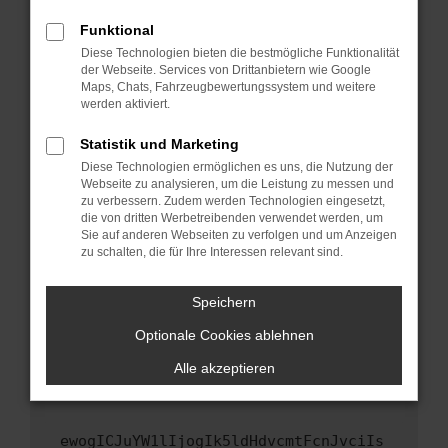
Fenster?
Funktional
Starte dein Gerät neu.
Diese Technologien bieten die bestmögliche Funktionalität
Das kann manchmal helfen, vorübergehende
der Webseite. Services von Drittanbietern wie Google
Maps, Chats, Fahrzeugbewertungssystem und weitere
Probleme zu beheben.
werden aktiviert.
Stelle sicher, dass dein Browser und dein
Betriebssystem auf dem neuesten Stand
Statistik und Marketing
sind.
Diese Technologien ermöglichen es uns, die Nutzung der
Webseite zu analysieren, um die Leistung zu messen und
Veraltete Software birgt nicht nur ein
zu verbessern. Zudem werden Technologien eingesetzt,
Sicherheitsrisiko, sondern kann auch dazu
die von dritten Werbetreibenden verwendet werden, um
führen, dass bestimmte Funktionen nicht mehr
Sie auf anderen Webseiten zu verfolgen und um Anzeigen
unterstützt werden.
zu schalten, die für Ihre Interessen relevant sind.
Wende dich an den Webseitenbetreiber.
Speichern
Wenn du alle oben genannten Schritte versucht
hast, kontaktiere uns bitte. Wir werden
Optionale Cookies ablehnen
versuchen, das Problem zu beheben. Du kannst
Alle akzeptieren
uns diesen Text schicken, um uns bei der
Fehlersuche zu unterstützen:
ewogICJuYW1lIjogIk5ldHdvcmtFcnJvciIs