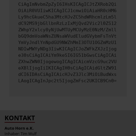
CiAgImNvbmZpZyI6IHsKICAgICJtZXRob2Qi
OiAiR0VUIiwKICAgICJ1cmwiOiAiaHR0cHM6
Ly9hcGkueC5ha3MtcHJvZC5hdWRhcmlzLm5l
dC92MS9jbGllbnRzLzIxMjQvd2Vic2l0ZS12
ZWhpY2xlcy8yNjUwMTUyMCUyMzE0NzM/Zmll
bGQ9dmVoaWNsZUNsaWVudEludGVybmFsTnVt
YmVyJndlYnNpdGU9NWZhMmI3OTU1OGZmMzU1
NDIwMWYyNDg3IiwKICAgICJoZWFkZXJzIjog
e30sCiAgICAiYm9keSI6IG51bGwsCiAgICAi
ZXhwZWN0IjogewogICAgICAicmVzcG9uc2VU
eXBlIjogIiIKICAgIH0sCiAgICAidGltZW91
dCI6IDAsCiAgICAicHJvZ3Jlc3MiOiBudWxs
LAogICAgInJpc2t5IjogZmFsc2UKICB9Cn0=
KONTAKT
Auto Horn e.K.
Inhaber: Tim Wulf