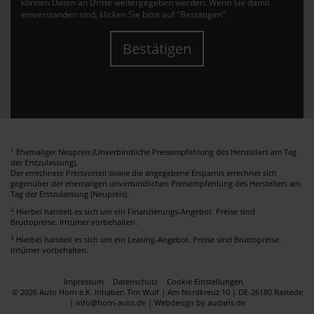
können Daten an Dritte weitergegeben werden. Wenn Sie damit
einverstanden sind, klicken Sie bitte auf "Bestätigen".
Bestätigen
1
Ehemaliger Neupreis (Unverbindliche Preisempfehlung des Herstellers am Tag
der Erstzulassung).
Der errechnete Preisvorteil sowie die angegebene Ersparnis errechnet sich
gegenüber der ehemaligen unverbindlichen Preisempfehlung des Herstellers am
Tag der Erstzulassung (Neupreis).
2
Hierbei handelt es sich um ein Finanzierungs-Angebot. Preise sind
Bruttopreise. Irrtümer vorbehalten.
3
Hierbei handelt es sich um ein Leasing-Angebot. Preise sind Bruttopreise.
Irrtümer vorbehalten.
Impressum
Datenschutz
Cookie Einstellungen
© 2026 Auto Horn e.K. Inhaber: Tim Wulf | Am Nordkreuz 10 | DE-26180 Rastede
| info@horn-auto.de |
Webdesign by audaris.de