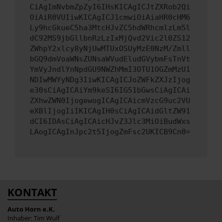
CiAgImNvbmZpZyI6IHsKICAgICJtZXRob2Qi
OiAiR0VUIiwKICAgICJ1cmwiOiAiaHR0cHM6
Ly9hcGkueC5ha3MtcHJvZC5hdWRhcmlzLm5l
dC92MS9jbGllbnRzLzIxMjQvd2Vic2l0ZS12
ZWhpY2xlcy8yNjUwMTUxOSUyMzE0NzM/Zmll
bGQ9dmVoaWNsZUNsaWVudEludGVybmFsTnVt
YmVyJndlYnNpdGU9NWZhMmI3OTU1OGZmMzU1
NDIwMWYyNDg3IiwKICAgICJoZWFkZXJzIjog
e30sCiAgICAiYm9keSI6IG51bGwsCiAgICAi
ZXhwZWN0IjogewogICAgICAicmVzcG9uc2VU
eXBlIjogIiIKICAgIH0sCiAgICAidGltZW91
dCI6IDAsCiAgICAicHJvZ3Jlc3MiOiBudWxs
LAogICAgInJpc2t5IjogZmFsc2UKICB9Cn0=
KONTAKT
Auto Horn e.K.
Inhaber: Tim Wulf