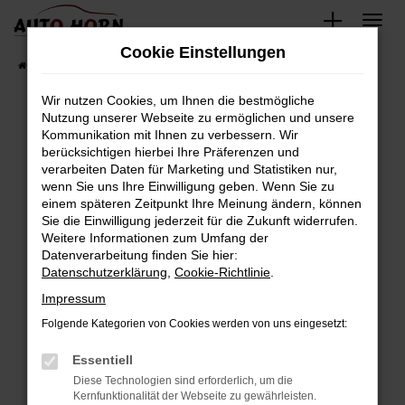
Zum
Hauptinhalt
Cookie Einstellungen
springen
Startseite
Fahrzeugverkauf
Fahrzeugbestand
Wir nutzen Cookies, um Ihnen die bestmögliche
Nutzung unserer Webseite zu ermöglichen und unsere
Kommunikation mit Ihnen zu verbessern. Wir
Fehler: Network Error
berücksichtigen hierbei Ihre Präferenzen und
verarbeiten Daten für Marketing und Statistiken nur,
Beim Laden ist ein Fehler aufgetreten.
wenn Sie uns Ihre Einwilligung geben. Wenn Sie zu
Hier sind ein paar Tipps, die dir helfen können:
einem späteren Zeitpunkt Ihre Meinung ändern, können
Sie die Einwilligung jederzeit für die Zukunft widerrufen.
Überprüfe deine Firewall und deine
Weitere Informationen zum Umfang der
Internetverbindung.
Datenverarbeitung finden Sie hier:
Datenschutzerklärung
,
Cookie-Richtlinie
.
Laden andere Webseiten, zum Beispiel deine
Suchmaschine?
Impressum
Prüfe deine Browsererweiterungen.
Folgende Kategorien von Cookies werden von uns eingesetzt:
Manche Erweiterungen, wie Werbeblocker,
Essentiell
können das Laden bestimmter Seiten
verhindern. Funktioniert die Seite in einem
Diese Technologien sind erforderlich, um die
Kernfunktionalität der Webseite zu gewährleisten.
anderen Browser oder in einem privaten