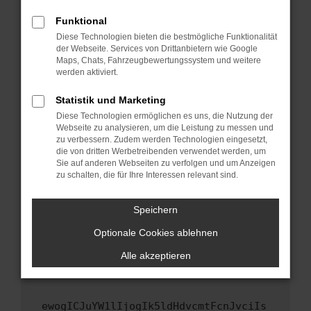
Fenster?
Funktional
Starte dein Gerät neu.
Diese Technologien bieten die bestmögliche Funktionalität
Das kann manchmal helfen, vorübergehende
der Webseite. Services von Drittanbietern wie Google
Maps, Chats, Fahrzeugbewertungssystem und weitere
Probleme zu beheben.
werden aktiviert.
Stelle sicher, dass dein Browser und dein
Betriebssystem auf dem neuesten Stand
Statistik und Marketing
sind.
Diese Technologien ermöglichen es uns, die Nutzung der
Webseite zu analysieren, um die Leistung zu messen und
Veraltete Software birgt nicht nur ein
zu verbessern. Zudem werden Technologien eingesetzt,
Sicherheitsrisiko, sondern kann auch dazu
die von dritten Werbetreibenden verwendet werden, um
führen, dass bestimmte Funktionen nicht mehr
Sie auf anderen Webseiten zu verfolgen und um Anzeigen
unterstützt werden.
zu schalten, die für Ihre Interessen relevant sind.
Wende dich an den Webseitenbetreiber.
Speichern
Wenn du alle oben genannten Schritte versucht
hast, kontaktiere uns bitte. Wir werden
Optionale Cookies ablehnen
versuchen, das Problem zu beheben. Du kannst
Alle akzeptieren
uns diesen Text schicken, um uns bei der
Fehlersuche zu unterstützen:
ewogICJuYW1lIjogIk5ldHdvcmtFcnJvciIs