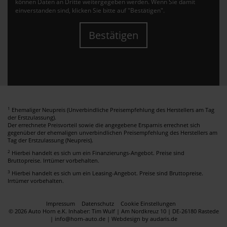
können Daten an Dritte weitergegeben werden. Wenn Sie damit
einverstanden sind, klicken Sie bitte auf "Bestätigen".
Bestätigen
1
Ehemaliger Neupreis (Unverbindliche Preisempfehlung des Herstellers am Tag
der Erstzulassung).
Der errechnete Preisvorteil sowie die angegebene Ersparnis errechnet sich
gegenüber der ehemaligen unverbindlichen Preisempfehlung des Herstellers am
Tag der Erstzulassung (Neupreis).
2
Hierbei handelt es sich um ein Finanzierungs-Angebot. Preise sind
Bruttopreise. Irrtümer vorbehalten.
3
Hierbei handelt es sich um ein Leasing-Angebot. Preise sind Bruttopreise.
Irrtümer vorbehalten.
Impressum
Datenschutz
Cookie Einstellungen
© 2026 Auto Horn e.K. Inhaber: Tim Wulf | Am Nordkreuz 10 | DE-26180 Rastede
| info@horn-auto.de |
Webdesign by audaris.de