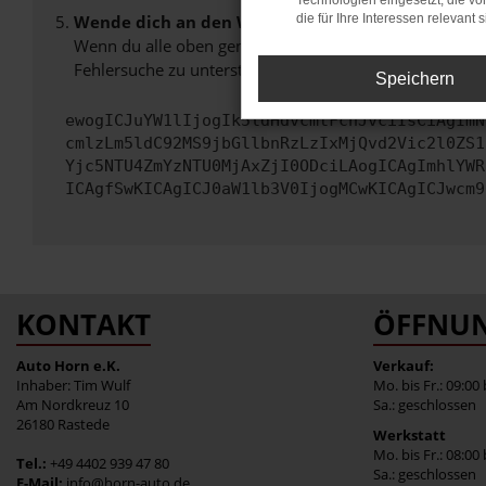
Technologien eingesetzt, die v
Wende dich an den Webseitenbetreiber.
die für Ihre Interessen relevant s
Wenn du alle oben genannten Schritte versucht hast, k
Fehlersuche zu unterstützen:
Speichern
ewogICJuYW1lIjogIk5ldHdvcmtFcnJvciIsCiAgImN
cmlzLm5ldC92MS9jbGllbnRzLzIxMjQvd2Vic2l0ZS1
Yjc5NTU4ZmYzNTU0MjAxZjI0ODciLAogICAgImhlYWR
ICAgfSwKICAgICJ0aW1lb3V0IjogMCwKICAgICJwcm9
KONTAKT
ÖFFNUN
Auto Horn e.K.
Verkauf:
Inhaber: Tim Wulf
Mo. bis Fr.: 09:00
Am Nordkreuz 10
Sa.: geschlossen
26180 Rastede
Werkstatt
Mo. bis Fr.: 08:00
Tel.:
+49 4402 939 47 80
Sa.: geschlossen
E-Mail:
info@horn-auto.de