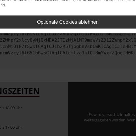
on dritten Werbetreibenden verwendet werden, um Sie auf anderen Webseiten zu ve
ind.
ontaktiere uns bitte. Wir werden versuchen, das Problem zu behe
Optionale Cookies ablehnen
vbmZpZyI6IHsKICAgICJtZXRob2QiOiAiR0VUIiwKICAgICJ1
2ZWhpY2xlcy8yNjQxMDA2JTIzMjA1MT9maWVsZD12ZWhpY2xl
lcnMiOiB7fSwKICAgICJib2R5IjogbnVsbCwKICAgICJleHBl
ncmVzcyI6IG51bGwsCiAgICAicmlza3kiOiBmYWxzZQogIH0K
GSZEITEN
 bis 18:00 Uhr
Es wird versucht, Inhalte 
weitergegeben werden. Wenn S
 bis 17:00 Uhr