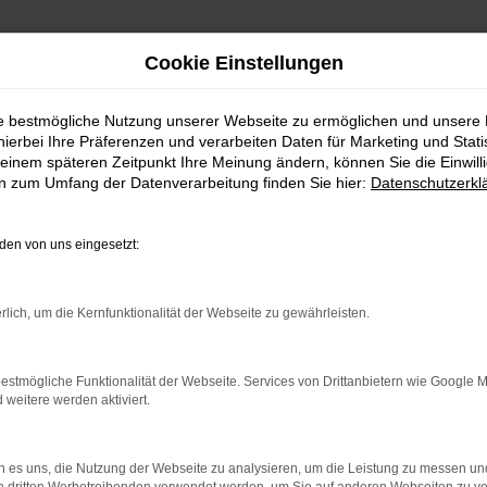
Cookie Einstellungen
ie bestmögliche Nutzung unserer Webseite zu ermöglichen und unsere
hierbei Ihre Präferenzen und verarbeiten Daten für Marketing und Stati
einem späteren Zeitpunkt Ihre Meinung ändern, können Sie die Einwillig
en zum Umfang der Datenverarbeitung finden Sie hier:
Datenschutzerkl
en von uns eingesetzt:
indung.
hine?
rlich, um die Kernfunktionalität der Webseite zu gewährleisten.
aden bestimmter Seiten verhindern. Funktioniert die Seite in e
estmögliche Funktionalität der Webseite. Services von Drittanbietern wie Google 
eitere werden aktiviert.
 zu beheben.
bssystem auf dem neuesten Stand sind.
 es uns, die Nutzung der Webseite zu analysieren, um die Leistung zu messen u
ko, sondern kann auch dazu führen, dass bestimmte Funktionen nic