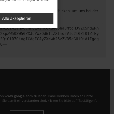
rfolgen und um Anzeigen zu schalten,
ben. Du kannst uns diesen Text schicken, um uns bei der
Alle akzeptieren
cmwiOiAiaHR0cHM6Ly9hcGkueC5ha3MtcHJvZC5hdWRh
Q2xpZW50SW50ZXJuYWxOdW1iZXImd2Vic2l0ZT01ZmEy
Y3QiOiB7CiAgICAgICJyZXNwb25zZVR5cGUiOiAiIgog
fQ==
von
www.google.com
zu laden. Dabei können Daten an Dritte
ie damit einverstanden sind, klicken Sie bitte auf "Bestätigen".