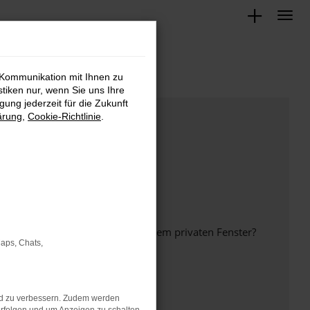
 Kommunikation mit Ihnen zu
stiken nur, wenn Sie uns Ihre
ung jederzeit für die Zukunft
ärung
,
Cookie-Richtlinie
.
inem anderen Browser oder in einem privaten Fenster?
Maps, Chats,
nd zu verbessern. Zudem werden
ht mehr unterstützt werden.