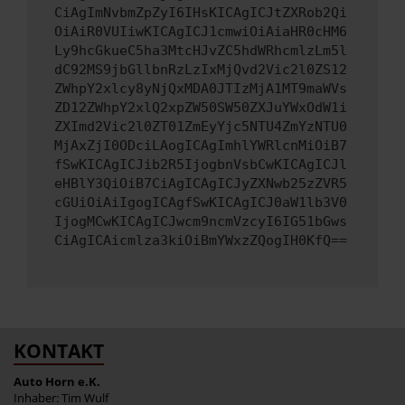
CiAgImNvbmZpZyI6IHsKICAgICJtZXRob2Qi
OiAiR0VUIiwKICAgICJ1cmwiOiAiaHR0cHM6
Ly9hcGkueC5ha3MtcHJvZC5hdWRhcmlzLm5l
dC92MS9jbGllbnRzLzIxMjQvd2Vic2l0ZS12
ZWhpY2xlcy8yNjQxMDA0JTIzMjA1MT9maWVs
ZD12ZWhpY2xlQ2xpZW50SW50ZXJuYWxOdW1i
ZXImd2Vic2l0ZT01ZmEyYjc5NTU4ZmYzNTU0
MjAxZjI0ODciLAogICAgImhlYWRlcnMiOiB7
fSwKICAgICJib2R5IjogbnVsbCwKICAgICJl
eHBlY3QiOiB7CiAgICAgICJyZXNwb25zZVR5
cGUiOiAiIgogICAgfSwKICAgICJ0aW1lb3V0
IjogMCwKICAgICJwcm9ncmVzcyI6IG51bGws
CiAgICAicmlza3kiOiBmYWxzZQogIH0KfQ==
KONTAKT
Auto Horn e.K.
Inhaber: Tim Wulf