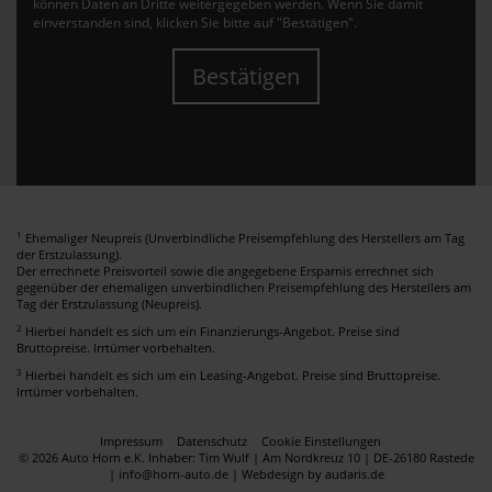
können Daten an Dritte weitergegeben werden. Wenn Sie damit
einverstanden sind, klicken Sie bitte auf "Bestätigen".
Bestätigen
1
Ehemaliger Neupreis (Unverbindliche Preisempfehlung des Herstellers am Tag
der Erstzulassung).
Der errechnete Preisvorteil sowie die angegebene Ersparnis errechnet sich
gegenüber der ehemaligen unverbindlichen Preisempfehlung des Herstellers am
Tag der Erstzulassung (Neupreis).
2
Hierbei handelt es sich um ein Finanzierungs-Angebot. Preise sind
Bruttopreise. Irrtümer vorbehalten.
3
Hierbei handelt es sich um ein Leasing-Angebot. Preise sind Bruttopreise.
Irrtümer vorbehalten.
Impressum
Datenschutz
Cookie Einstellungen
© 2026 Auto Horn e.K. Inhaber: Tim Wulf | Am Nordkreuz 10 | DE-26180 Rastede
| info@horn-auto.de |
Webdesign by audaris.de