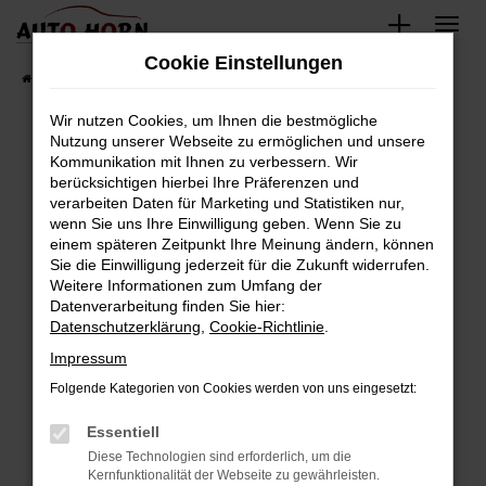
Zum
Hauptinhalt
Cookie Einstellungen
springen
Startseite
Fahrzeugverkauf
Fahrzeugbestand
Wir nutzen Cookies, um Ihnen die bestmögliche
Nutzung unserer Webseite zu ermöglichen und unsere
Kommunikation mit Ihnen zu verbessern. Wir
Fehler: Network Error
berücksichtigen hierbei Ihre Präferenzen und
verarbeiten Daten für Marketing und Statistiken nur,
Beim Laden ist ein Fehler aufgetreten.
wenn Sie uns Ihre Einwilligung geben. Wenn Sie zu
Hier sind ein paar Tipps, die dir helfen können:
einem späteren Zeitpunkt Ihre Meinung ändern, können
Sie die Einwilligung jederzeit für die Zukunft widerrufen.
Überprüfe deine Firewall und deine
Weitere Informationen zum Umfang der
Internetverbindung.
Datenverarbeitung finden Sie hier:
Datenschutzerklärung
,
Cookie-Richtlinie
.
Laden andere Webseiten, zum Beispiel deine
Suchmaschine?
Impressum
Prüfe deine Browsererweiterungen.
Folgende Kategorien von Cookies werden von uns eingesetzt:
Manche Erweiterungen, wie Werbeblocker,
Essentiell
können das Laden bestimmter Seiten
verhindern. Funktioniert die Seite in einem
Diese Technologien sind erforderlich, um die
Kernfunktionalität der Webseite zu gewährleisten.
anderen Browser oder in einem privaten