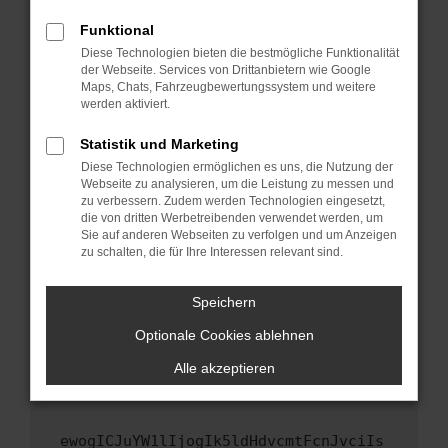
Fenster?
Funktional
Starte dein Gerät neu.
Diese Technologien bieten die bestmögliche Funktionalität
Das kann manchmal helfen, vorübergehende
der Webseite. Services von Drittanbietern wie Google
Maps, Chats, Fahrzeugbewertungssystem und weitere
Probleme zu beheben.
werden aktiviert.
Stelle sicher, dass dein Browser und dein
Betriebssystem auf dem neuesten Stand
Statistik und Marketing
sind.
Diese Technologien ermöglichen es uns, die Nutzung der
Webseite zu analysieren, um die Leistung zu messen und
Veraltete Software birgt nicht nur ein
zu verbessern. Zudem werden Technologien eingesetzt,
Sicherheitsrisiko, sondern kann auch dazu
die von dritten Werbetreibenden verwendet werden, um
führen, dass bestimmte Funktionen nicht mehr
Sie auf anderen Webseiten zu verfolgen und um Anzeigen
unterstützt werden.
zu schalten, die für Ihre Interessen relevant sind.
Wende dich an den Webseitenbetreiber.
Speichern
Wenn du alle oben genannten Schritte versucht
hast, kontaktiere uns bitte. Wir werden
Optionale Cookies ablehnen
versuchen, das Problem zu beheben. Du kannst
Alle akzeptieren
uns diesen Text schicken, um uns bei der
Fehlersuche zu unterstützen:
ewogICJuYW1lIjogIk5ldHdvcmtFcnJvciIs