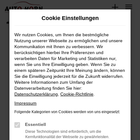
Zum
Hauptinhalt
Cookie Einstellungen
springen
Startseite
Fahrzeugverkauf
Fahrzeugbestand
Wir nutzen Cookies, um Ihnen die bestmögliche
Nutzung unserer Webseite zu ermöglichen und unsere
Kommunikation mit Ihnen zu verbessern. Wir
Fehler: Network Error
berücksichtigen hierbei Ihre Präferenzen und
verarbeiten Daten für Marketing und Statistiken nur,
Beim Laden ist ein Fehler aufgetreten.
wenn Sie uns Ihre Einwilligung geben. Wenn Sie zu
Hier sind ein paar Tipps, die dir helfen können:
einem späteren Zeitpunkt Ihre Meinung ändern, können
Sie die Einwilligung jederzeit für die Zukunft widerrufen.
Überprüfe deine Firewall und deine
Weitere Informationen zum Umfang der
Internetverbindung.
Datenverarbeitung finden Sie hier:
Datenschutzerklärung
,
Cookie-Richtlinie
.
Laden andere Webseiten, zum Beispiel deine
Suchmaschine?
Impressum
Prüfe deine Browsererweiterungen.
Folgende Kategorien von Cookies werden von uns eingesetzt:
Manche Erweiterungen, wie Werbeblocker,
Essentiell
können das Laden bestimmter Seiten
verhindern. Funktioniert die Seite in einem
Diese Technologien sind erforderlich, um die
Kernfunktionalität der Webseite zu gewährleisten.
anderen Browser oder in einem privaten