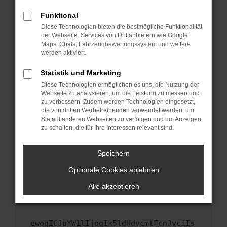
Fenster?
Funktional
Starte dein Gerät neu.
Diese Technologien bieten die bestmögliche Funktionalität
Das kann manchmal helfen, vorübergehende
der Webseite. Services von Drittanbietern wie Google
Maps, Chats, Fahrzeugbewertungssystem und weitere
Probleme zu beheben.
werden aktiviert.
Stelle sicher, dass dein Browser und dein
Betriebssystem auf dem neuesten Stand
Statistik und Marketing
sind.
Diese Technologien ermöglichen es uns, die Nutzung der
Webseite zu analysieren, um die Leistung zu messen und
Veraltete Software birgt nicht nur ein
zu verbessern. Zudem werden Technologien eingesetzt,
Sicherheitsrisiko, sondern kann auch dazu
die von dritten Werbetreibenden verwendet werden, um
führen, dass bestimmte Funktionen nicht mehr
Sie auf anderen Webseiten zu verfolgen und um Anzeigen
unterstützt werden.
zu schalten, die für Ihre Interessen relevant sind.
Wende dich an den Webseitenbetreiber.
Speichern
Wenn du alle oben genannten Schritte versucht
hast, kontaktiere uns bitte. Wir werden
Optionale Cookies ablehnen
versuchen, das Problem zu beheben. Du kannst
Alle akzeptieren
uns diesen Text schicken, um uns bei der
Fehlersuche zu unterstützen:
ewogICJuYW1lIjogIk5ldHdvcmtFcnJvciIs