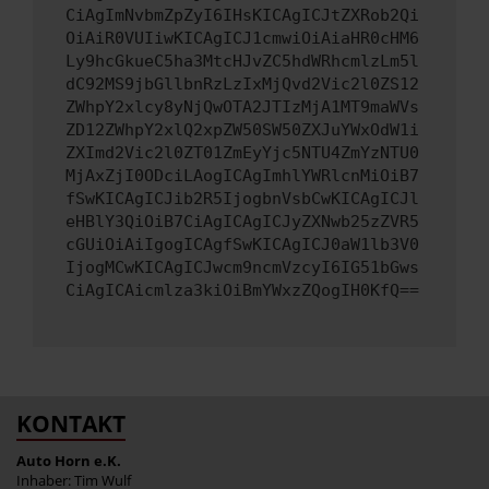
CiAgImNvbmZpZyI6IHsKICAgICJtZXRob2Qi
OiAiR0VUIiwKICAgICJ1cmwiOiAiaHR0cHM6
Ly9hcGkueC5ha3MtcHJvZC5hdWRhcmlzLm5l
dC92MS9jbGllbnRzLzIxMjQvd2Vic2l0ZS12
ZWhpY2xlcy8yNjQwOTA2JTIzMjA1MT9maWVs
ZD12ZWhpY2xlQ2xpZW50SW50ZXJuYWxOdW1i
ZXImd2Vic2l0ZT01ZmEyYjc5NTU4ZmYzNTU0
MjAxZjI0ODciLAogICAgImhlYWRlcnMiOiB7
fSwKICAgICJib2R5IjogbnVsbCwKICAgICJl
eHBlY3QiOiB7CiAgICAgICJyZXNwb25zZVR5
cGUiOiAiIgogICAgfSwKICAgICJ0aW1lb3V0
IjogMCwKICAgICJwcm9ncmVzcyI6IG51bGws
CiAgICAicmlza3kiOiBmYWxzZQogIH0KfQ==
KONTAKT
Auto Horn e.K.
Inhaber: Tim Wulf