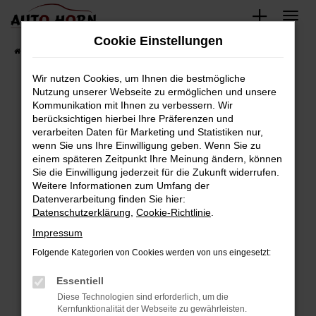
Zum
Hauptinhalt
Cookie Einstellungen
springen
Startseite
Fahrzeugverkauf
Fahrzeugbestand
Wir nutzen Cookies, um Ihnen die bestmögliche
Nutzung unserer Webseite zu ermöglichen und unsere
Kommunikation mit Ihnen zu verbessern. Wir
Fehler: Network Error
berücksichtigen hierbei Ihre Präferenzen und
verarbeiten Daten für Marketing und Statistiken nur,
Beim Laden ist ein Fehler aufgetreten.
wenn Sie uns Ihre Einwilligung geben. Wenn Sie zu
Hier sind ein paar Tipps, die dir helfen können:
einem späteren Zeitpunkt Ihre Meinung ändern, können
Sie die Einwilligung jederzeit für die Zukunft widerrufen.
Überprüfe deine Firewall und deine
Weitere Informationen zum Umfang der
Internetverbindung.
Datenverarbeitung finden Sie hier:
Datenschutzerklärung
,
Cookie-Richtlinie
.
Laden andere Webseiten, zum Beispiel deine
Suchmaschine?
Impressum
Prüfe deine Browsererweiterungen.
Folgende Kategorien von Cookies werden von uns eingesetzt:
Manche Erweiterungen, wie Werbeblocker,
Essentiell
können das Laden bestimmter Seiten
verhindern. Funktioniert die Seite in einem
Diese Technologien sind erforderlich, um die
Kernfunktionalität der Webseite zu gewährleisten.
anderen Browser oder in einem privaten