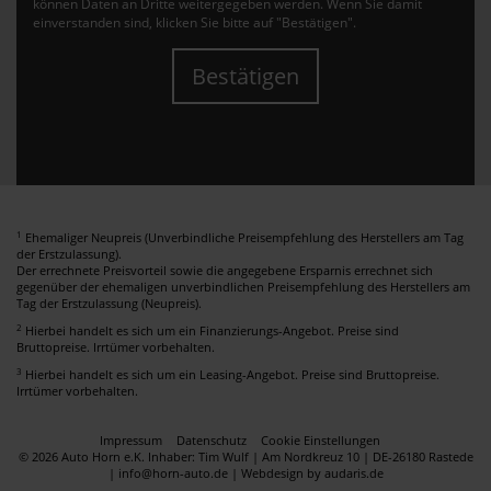
können Daten an Dritte weitergegeben werden. Wenn Sie damit
einverstanden sind, klicken Sie bitte auf "Bestätigen".
Bestätigen
1
Ehemaliger Neupreis (Unverbindliche Preisempfehlung des Herstellers am Tag
der Erstzulassung).
Der errechnete Preisvorteil sowie die angegebene Ersparnis errechnet sich
gegenüber der ehemaligen unverbindlichen Preisempfehlung des Herstellers am
Tag der Erstzulassung (Neupreis).
2
Hierbei handelt es sich um ein Finanzierungs-Angebot. Preise sind
Bruttopreise. Irrtümer vorbehalten.
3
Hierbei handelt es sich um ein Leasing-Angebot. Preise sind Bruttopreise.
Irrtümer vorbehalten.
Impressum
Datenschutz
Cookie Einstellungen
© 2026 Auto Horn e.K. Inhaber: Tim Wulf | Am Nordkreuz 10 | DE-26180 Rastede
| info@horn-auto.de |
Webdesign by audaris.de