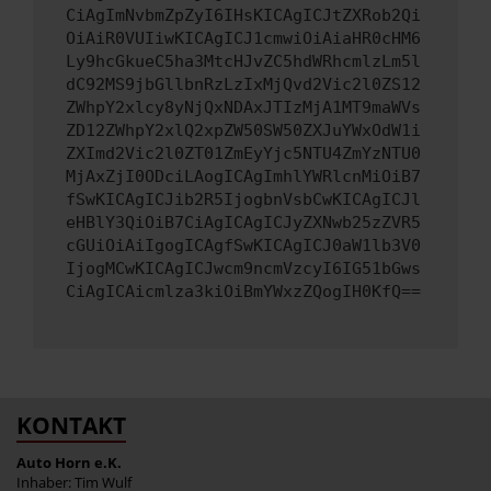
CiAgImNvbmZpZyI6IHsKICAgICJtZXRob2Qi
OiAiR0VUIiwKICAgICJ1cmwiOiAiaHR0cHM6
Ly9hcGkueC5ha3MtcHJvZC5hdWRhcmlzLm5l
dC92MS9jbGllbnRzLzIxMjQvd2Vic2l0ZS12
ZWhpY2xlcy8yNjQxNDAxJTIzMjA1MT9maWVs
ZD12ZWhpY2xlQ2xpZW50SW50ZXJuYWxOdW1i
ZXImd2Vic2l0ZT01ZmEyYjc5NTU4ZmYzNTU0
MjAxZjI0ODciLAogICAgImhlYWRlcnMiOiB7
fSwKICAgICJib2R5IjogbnVsbCwKICAgICJl
eHBlY3QiOiB7CiAgICAgICJyZXNwb25zZVR5
cGUiOiAiIgogICAgfSwKICAgICJ0aW1lb3V0
IjogMCwKICAgICJwcm9ncmVzcyI6IG51bGws
CiAgICAicmlza3kiOiBmYWxzZQogIH0KfQ==
KONTAKT
Auto Horn e.K.
Inhaber: Tim Wulf