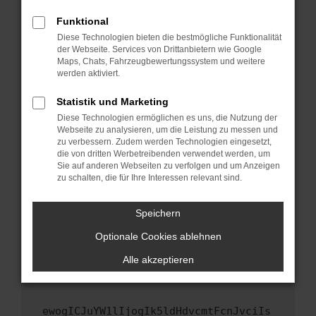
Fenster?
Funktional
Starte dein Gerät neu.
Diese Technologien bieten die bestmögliche Funktionalität
Das kann manchmal helfen, vorübergehende
der Webseite. Services von Drittanbietern wie Google
Maps, Chats, Fahrzeugbewertungssystem und weitere
Probleme zu beheben.
werden aktiviert.
Stelle sicher, dass dein Browser und dein
Betriebssystem auf dem neuesten Stand
Statistik und Marketing
sind.
Diese Technologien ermöglichen es uns, die Nutzung der
Webseite zu analysieren, um die Leistung zu messen und
Veraltete Software birgt nicht nur ein
zu verbessern. Zudem werden Technologien eingesetzt,
Sicherheitsrisiko, sondern kann auch dazu
die von dritten Werbetreibenden verwendet werden, um
führen, dass bestimmte Funktionen nicht mehr
Sie auf anderen Webseiten zu verfolgen und um Anzeigen
unterstützt werden.
zu schalten, die für Ihre Interessen relevant sind.
Wende dich an den Webseitenbetreiber.
Speichern
Wenn du alle oben genannten Schritte versucht
hast, kontaktiere uns bitte. Wir werden
Optionale Cookies ablehnen
versuchen, das Problem zu beheben. Du kannst
Alle akzeptieren
uns diesen Text schicken, um uns bei der
Fehlersuche zu unterstützen:
ewogICJuYW1lIjogIk5ldHdvcmtFcnJvciIs