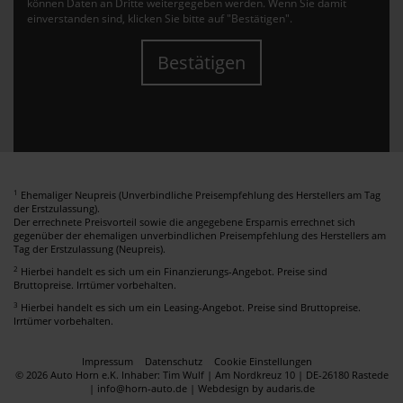
können Daten an Dritte weitergegeben werden. Wenn Sie damit
einverstanden sind, klicken Sie bitte auf "Bestätigen".
Bestätigen
1
Ehemaliger Neupreis (Unverbindliche Preisempfehlung des Herstellers am Tag
der Erstzulassung).
Der errechnete Preisvorteil sowie die angegebene Ersparnis errechnet sich
gegenüber der ehemaligen unverbindlichen Preisempfehlung des Herstellers am
Tag der Erstzulassung (Neupreis).
2
Hierbei handelt es sich um ein Finanzierungs-Angebot. Preise sind
Bruttopreise. Irrtümer vorbehalten.
3
Hierbei handelt es sich um ein Leasing-Angebot. Preise sind Bruttopreise.
Irrtümer vorbehalten.
Impressum
Datenschutz
Cookie Einstellungen
© 2026 Auto Horn e.K. Inhaber: Tim Wulf | Am Nordkreuz 10 | DE-26180 Rastede
| info@horn-auto.de |
Webdesign by audaris.de