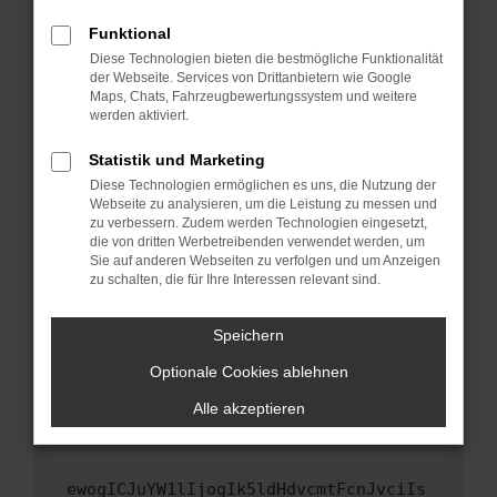
Fenster?
Funktional
Starte dein Gerät neu.
Diese Technologien bieten die bestmögliche Funktionalität
Das kann manchmal helfen, vorübergehende
der Webseite. Services von Drittanbietern wie Google
Maps, Chats, Fahrzeugbewertungssystem und weitere
Probleme zu beheben.
werden aktiviert.
Stelle sicher, dass dein Browser und dein
Betriebssystem auf dem neuesten Stand
Statistik und Marketing
sind.
Diese Technologien ermöglichen es uns, die Nutzung der
Webseite zu analysieren, um die Leistung zu messen und
Veraltete Software birgt nicht nur ein
zu verbessern. Zudem werden Technologien eingesetzt,
Sicherheitsrisiko, sondern kann auch dazu
die von dritten Werbetreibenden verwendet werden, um
führen, dass bestimmte Funktionen nicht mehr
Sie auf anderen Webseiten zu verfolgen und um Anzeigen
unterstützt werden.
zu schalten, die für Ihre Interessen relevant sind.
Wende dich an den Webseitenbetreiber.
Speichern
Wenn du alle oben genannten Schritte versucht
hast, kontaktiere uns bitte. Wir werden
Optionale Cookies ablehnen
versuchen, das Problem zu beheben. Du kannst
Alle akzeptieren
uns diesen Text schicken, um uns bei der
Fehlersuche zu unterstützen:
ewogICJuYW1lIjogIk5ldHdvcmtFcnJvciIs