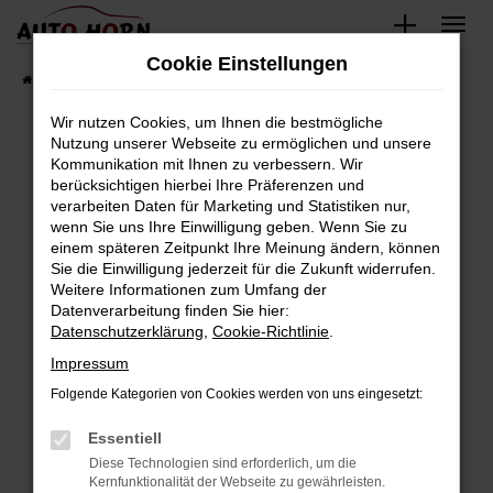
Zum
Hauptinhalt
Cookie Einstellungen
springen
Startseite
Fahrzeugverkauf
Fahrzeugbestand
Wir nutzen Cookies, um Ihnen die bestmögliche
Nutzung unserer Webseite zu ermöglichen und unsere
Kommunikation mit Ihnen zu verbessern. Wir
Fehler: Network Error
berücksichtigen hierbei Ihre Präferenzen und
verarbeiten Daten für Marketing und Statistiken nur,
Beim Laden ist ein Fehler aufgetreten.
wenn Sie uns Ihre Einwilligung geben. Wenn Sie zu
Hier sind ein paar Tipps, die dir helfen können:
einem späteren Zeitpunkt Ihre Meinung ändern, können
Sie die Einwilligung jederzeit für die Zukunft widerrufen.
Überprüfe deine Firewall und deine
Weitere Informationen zum Umfang der
Internetverbindung.
Datenverarbeitung finden Sie hier:
Datenschutzerklärung
,
Cookie-Richtlinie
.
Laden andere Webseiten, zum Beispiel deine
Suchmaschine?
Impressum
Prüfe deine Browsererweiterungen.
Folgende Kategorien von Cookies werden von uns eingesetzt:
Manche Erweiterungen, wie Werbeblocker,
Essentiell
können das Laden bestimmter Seiten
verhindern. Funktioniert die Seite in einem
Diese Technologien sind erforderlich, um die
Kernfunktionalität der Webseite zu gewährleisten.
anderen Browser oder in einem privaten