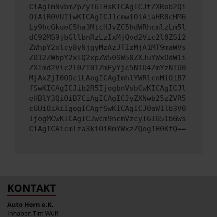
CiAgImNvbmZpZyI6IHsKICAgICJtZXRob2Qi
OiAiR0VUIiwKICAgICJ1cmwiOiAiaHR0cHM6
Ly9hcGkueC5ha3MtcHJvZC5hdWRhcmlzLm5l
dC92MS9jbGllbnRzLzIxMjQvd2Vic2l0ZS12
ZWhpY2xlcy8yNjgyMzAzJTIzMjA1MT9maWVs
ZD12ZWhpY2xlQ2xpZW50SW50ZXJuYWxOdW1i
ZXImd2Vic2l0ZT01ZmEyYjc5NTU4ZmYzNTU0
MjAxZjI0ODciLAogICAgImhlYWRlcnMiOiB7
fSwKICAgICJib2R5IjogbnVsbCwKICAgICJl
eHBlY3QiOiB7CiAgICAgICJyZXNwb25zZVR5
cGUiOiAiIgogICAgfSwKICAgICJ0aW1lb3V0
IjogMCwKICAgICJwcm9ncmVzcyI6IG51bGws
CiAgICAicmlza3kiOiBmYWxzZQogIH0KfQ==
KONTAKT
Auto Horn e.K.
Inhaber: Tim Wulf