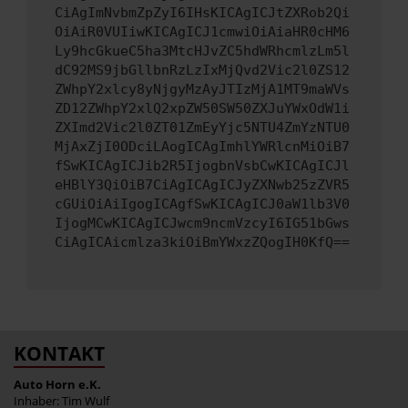
CiAgImNvbmZpZyI6IHsKICAgICJtZXRob2Qi
OiAiR0VUIiwKICAgICJ1cmwiOiAiaHR0cHM6
Ly9hcGkueC5ha3MtcHJvZC5hdWRhcmlzLm5l
dC92MS9jbGllbnRzLzIxMjQvd2Vic2l0ZS12
ZWhpY2xlcy8yNjgyMzAyJTIzMjA1MT9maWVs
ZD12ZWhpY2xlQ2xpZW50SW50ZXJuYWxOdW1i
ZXImd2Vic2l0ZT01ZmEyYjc5NTU4ZmYzNTU0
MjAxZjI0ODciLAogICAgImhlYWRlcnMiOiB7
fSwKICAgICJib2R5IjogbnVsbCwKICAgICJl
eHBlY3QiOiB7CiAgICAgICJyZXNwb25zZVR5
cGUiOiAiIgogICAgfSwKICAgICJ0aW1lb3V0
IjogMCwKICAgICJwcm9ncmVzcyI6IG51bGws
CiAgICAicmlza3kiOiBmYWxzZQogIH0KfQ==
KONTAKT
Auto Horn e.K.
Inhaber: Tim Wulf