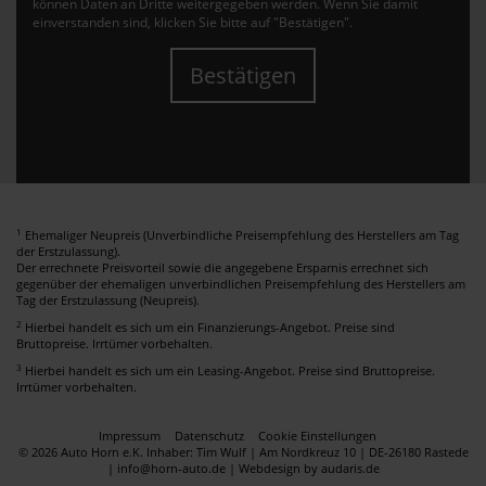
können Daten an Dritte weitergegeben werden. Wenn Sie damit
einverstanden sind, klicken Sie bitte auf "Bestätigen".
Bestätigen
1
Ehemaliger Neupreis (Unverbindliche Preisempfehlung des Herstellers am Tag
der Erstzulassung).
Der errechnete Preisvorteil sowie die angegebene Ersparnis errechnet sich
gegenüber der ehemaligen unverbindlichen Preisempfehlung des Herstellers am
Tag der Erstzulassung (Neupreis).
2
Hierbei handelt es sich um ein Finanzierungs-Angebot. Preise sind
Bruttopreise. Irrtümer vorbehalten.
3
Hierbei handelt es sich um ein Leasing-Angebot. Preise sind Bruttopreise.
Irrtümer vorbehalten.
Impressum
Datenschutz
Cookie Einstellungen
© 2026 Auto Horn e.K. Inhaber: Tim Wulf | Am Nordkreuz 10 | DE-26180 Rastede
| info@horn-auto.de |
Webdesign by audaris.de