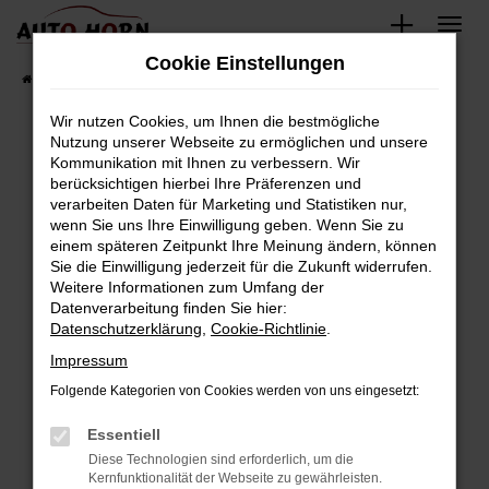
Zum
Hauptinhalt
Cookie Einstellungen
springen
Startseite
Fahrzeugverkauf
Fahrzeugbestand
Wir nutzen Cookies, um Ihnen die bestmögliche
Nutzung unserer Webseite zu ermöglichen und unsere
Kommunikation mit Ihnen zu verbessern. Wir
Fehler: Network Error
berücksichtigen hierbei Ihre Präferenzen und
verarbeiten Daten für Marketing und Statistiken nur,
Beim Laden ist ein Fehler aufgetreten.
wenn Sie uns Ihre Einwilligung geben. Wenn Sie zu
Hier sind ein paar Tipps, die dir helfen können:
einem späteren Zeitpunkt Ihre Meinung ändern, können
Sie die Einwilligung jederzeit für die Zukunft widerrufen.
Überprüfe deine Firewall und deine
Weitere Informationen zum Umfang der
Internetverbindung.
Datenverarbeitung finden Sie hier:
Datenschutzerklärung
,
Cookie-Richtlinie
.
Laden andere Webseiten, zum Beispiel deine
Suchmaschine?
Impressum
Prüfe deine Browsererweiterungen.
Folgende Kategorien von Cookies werden von uns eingesetzt:
Manche Erweiterungen, wie Werbeblocker,
Essentiell
können das Laden bestimmter Seiten
verhindern. Funktioniert die Seite in einem
Diese Technologien sind erforderlich, um die
Kernfunktionalität der Webseite zu gewährleisten.
anderen Browser oder in einem privaten