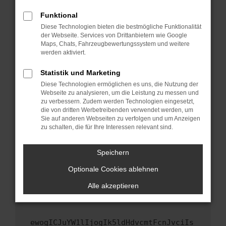
Fenster?
Funktional
Starte dein Gerät neu.
Diese Technologien bieten die bestmögliche Funktionalität
Das kann manchmal helfen, vorübergehende
der Webseite. Services von Drittanbietern wie Google
Maps, Chats, Fahrzeugbewertungssystem und weitere
Probleme zu beheben.
werden aktiviert.
Stelle sicher, dass dein Browser und dein
Betriebssystem auf dem neuesten Stand
Statistik und Marketing
sind.
Diese Technologien ermöglichen es uns, die Nutzung der
Webseite zu analysieren, um die Leistung zu messen und
Veraltete Software birgt nicht nur ein
zu verbessern. Zudem werden Technologien eingesetzt,
Sicherheitsrisiko, sondern kann auch dazu
die von dritten Werbetreibenden verwendet werden, um
führen, dass bestimmte Funktionen nicht mehr
Sie auf anderen Webseiten zu verfolgen und um Anzeigen
unterstützt werden.
zu schalten, die für Ihre Interessen relevant sind.
Wende dich an den Webseitenbetreiber.
Speichern
Wenn du alle oben genannten Schritte versucht
hast, kontaktiere uns bitte. Wir werden
Optionale Cookies ablehnen
versuchen, das Problem zu beheben. Du kannst
Alle akzeptieren
uns diesen Text schicken, um uns bei der
Fehlersuche zu unterstützen:
ewogICJuYW1lIjogIk5ldHdvcmtFcnJvciIs