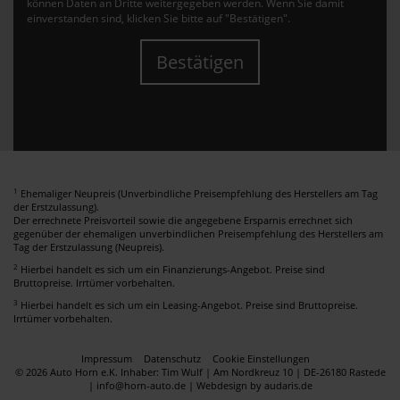
können Daten an Dritte weitergegeben werden. Wenn Sie damit
einverstanden sind, klicken Sie bitte auf "Bestätigen".
Bestätigen
1
Ehemaliger Neupreis (Unverbindliche Preisempfehlung des Herstellers am Tag
der Erstzulassung).
Der errechnete Preisvorteil sowie die angegebene Ersparnis errechnet sich
gegenüber der ehemaligen unverbindlichen Preisempfehlung des Herstellers am
Tag der Erstzulassung (Neupreis).
2
Hierbei handelt es sich um ein Finanzierungs-Angebot. Preise sind
Bruttopreise. Irrtümer vorbehalten.
3
Hierbei handelt es sich um ein Leasing-Angebot. Preise sind Bruttopreise.
Irrtümer vorbehalten.
Impressum
Datenschutz
Cookie Einstellungen
© 2026 Auto Horn e.K. Inhaber: Tim Wulf | Am Nordkreuz 10 | DE-26180 Rastede
| info@horn-auto.de |
Webdesign by audaris.de