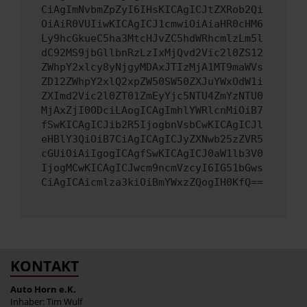
CiAgImNvbmZpZyI6IHsKICAgICJtZXRob2Qi
OiAiR0VUIiwKICAgICJ1cmwiOiAiaHR0cHM6
Ly9hcGkueC5ha3MtcHJvZC5hdWRhcmlzLm5l
dC92MS9jbGllbnRzLzIxMjQvd2Vic2l0ZS12
ZWhpY2xlcy8yNjgyMDAxJTIzMjA1MT9maWVs
ZD12ZWhpY2xlQ2xpZW50SW50ZXJuYWxOdW1i
ZXImd2Vic2l0ZT01ZmEyYjc5NTU4ZmYzNTU0
MjAxZjI0ODciLAogICAgImhlYWRlcnMiOiB7
fSwKICAgICJib2R5IjogbnVsbCwKICAgICJl
eHBlY3QiOiB7CiAgICAgICJyZXNwb25zZVR5
cGUiOiAiIgogICAgfSwKICAgICJ0aW1lb3V0
IjogMCwKICAgICJwcm9ncmVzcyI6IG51bGws
CiAgICAicmlza3kiOiBmYWxzZQogIH0KfQ==
KONTAKT
Auto Horn e.K.
Inhaber: Tim Wulf