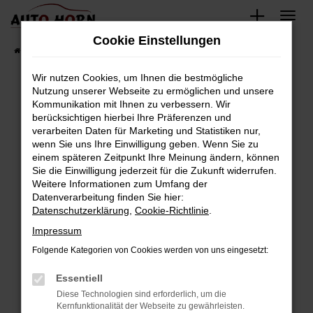
Zum
Hauptinhalt
Cookie Einstellungen
springen
Startseite
Fahrzeugverkauf
Fahrzeugbestand
Wir nutzen Cookies, um Ihnen die bestmögliche
Nutzung unserer Webseite zu ermöglichen und unsere
Kommunikation mit Ihnen zu verbessern. Wir
Fehler: Network Error
berücksichtigen hierbei Ihre Präferenzen und
verarbeiten Daten für Marketing und Statistiken nur,
Beim Laden ist ein Fehler aufgetreten.
wenn Sie uns Ihre Einwilligung geben. Wenn Sie zu
Hier sind ein paar Tipps, die dir helfen können:
einem späteren Zeitpunkt Ihre Meinung ändern, können
Sie die Einwilligung jederzeit für die Zukunft widerrufen.
Überprüfe deine Firewall und deine
Weitere Informationen zum Umfang der
Internetverbindung.
Datenverarbeitung finden Sie hier:
Datenschutzerklärung
,
Cookie-Richtlinie
.
Laden andere Webseiten, zum Beispiel deine
Suchmaschine?
Impressum
Prüfe deine Browsererweiterungen.
Folgende Kategorien von Cookies werden von uns eingesetzt:
Manche Erweiterungen, wie Werbeblocker,
Essentiell
können das Laden bestimmter Seiten
verhindern. Funktioniert die Seite in einem
Diese Technologien sind erforderlich, um die
Kernfunktionalität der Webseite zu gewährleisten.
anderen Browser oder in einem privaten