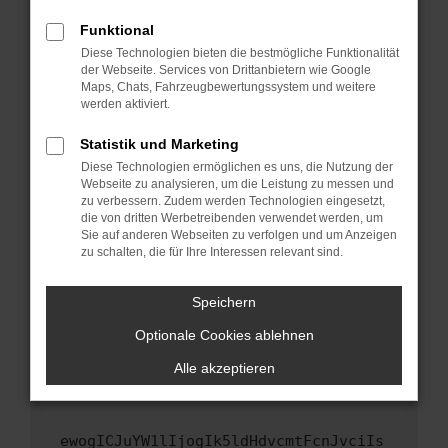
Fenster?
Funktional
Starte dein Gerät neu.
Diese Technologien bieten die bestmögliche Funktionalität
Das kann manchmal helfen, vorübergehende
der Webseite. Services von Drittanbietern wie Google
Maps, Chats, Fahrzeugbewertungssystem und weitere
Probleme zu beheben.
werden aktiviert.
Stelle sicher, dass dein Browser und dein
Betriebssystem auf dem neuesten Stand
Statistik und Marketing
sind.
Diese Technologien ermöglichen es uns, die Nutzung der
Webseite zu analysieren, um die Leistung zu messen und
Veraltete Software birgt nicht nur ein
zu verbessern. Zudem werden Technologien eingesetzt,
Sicherheitsrisiko, sondern kann auch dazu
die von dritten Werbetreibenden verwendet werden, um
führen, dass bestimmte Funktionen nicht mehr
Sie auf anderen Webseiten zu verfolgen und um Anzeigen
unterstützt werden.
zu schalten, die für Ihre Interessen relevant sind.
Wende dich an den Webseitenbetreiber.
Speichern
Wenn du alle oben genannten Schritte versucht
hast, kontaktiere uns bitte. Wir werden
Optionale Cookies ablehnen
versuchen, das Problem zu beheben. Du kannst
Alle akzeptieren
uns diesen Text schicken, um uns bei der
Fehlersuche zu unterstützen:
ewogICJuYW1lIjogIk5ldHdvcmtFcnJvciIs