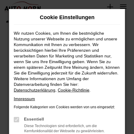
Zum
Hauptinhalt
Cookie Einstellungen
springen
Startseite
Fahrzeugverkauf
Fahrzeugbestand
Wir nutzen Cookies, um Ihnen die bestmögliche
Nutzung unserer Webseite zu ermöglichen und unsere
Kommunikation mit Ihnen zu verbessern. Wir
Fehler: Network Error
berücksichtigen hierbei Ihre Präferenzen und
verarbeiten Daten für Marketing und Statistiken nur,
Beim Laden ist ein Fehler aufgetreten.
wenn Sie uns Ihre Einwilligung geben. Wenn Sie zu
Hier sind ein paar Tipps, die dir helfen können:
einem späteren Zeitpunkt Ihre Meinung ändern, können
Sie die Einwilligung jederzeit für die Zukunft widerrufen.
Überprüfe deine Firewall und deine
Weitere Informationen zum Umfang der
Internetverbindung.
Datenverarbeitung finden Sie hier:
Datenschutzerklärung
,
Cookie-Richtlinie
.
Laden andere Webseiten, zum Beispiel deine
Suchmaschine?
Impressum
Prüfe deine Browsererweiterungen.
Folgende Kategorien von Cookies werden von uns eingesetzt:
Manche Erweiterungen, wie Werbeblocker,
Essentiell
können das Laden bestimmter Seiten
verhindern. Funktioniert die Seite in einem
Diese Technologien sind erforderlich, um die
Kernfunktionalität der Webseite zu gewährleisten.
anderen Browser oder in einem privaten