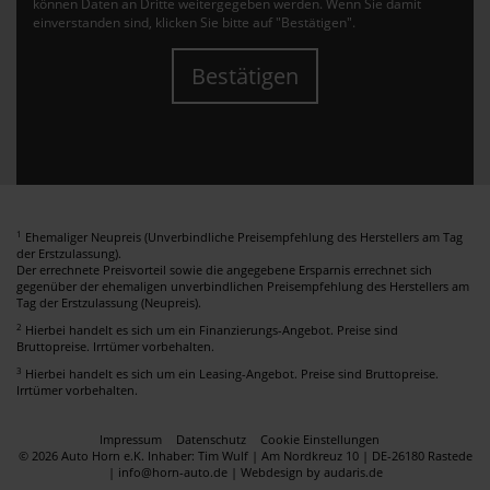
können Daten an Dritte weitergegeben werden. Wenn Sie damit
einverstanden sind, klicken Sie bitte auf "Bestätigen".
Bestätigen
1
Ehemaliger Neupreis (Unverbindliche Preisempfehlung des Herstellers am Tag
der Erstzulassung).
Der errechnete Preisvorteil sowie die angegebene Ersparnis errechnet sich
gegenüber der ehemaligen unverbindlichen Preisempfehlung des Herstellers am
Tag der Erstzulassung (Neupreis).
2
Hierbei handelt es sich um ein Finanzierungs-Angebot. Preise sind
Bruttopreise. Irrtümer vorbehalten.
3
Hierbei handelt es sich um ein Leasing-Angebot. Preise sind Bruttopreise.
Irrtümer vorbehalten.
Impressum
Datenschutz
Cookie Einstellungen
© 2026 Auto Horn e.K. Inhaber: Tim Wulf | Am Nordkreuz 10 | DE-26180 Rastede
| info@horn-auto.de |
Webdesign by audaris.de