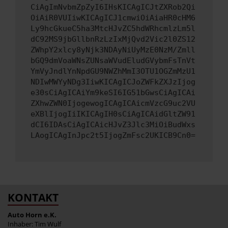
CiAgImNvbmZpZyI6IHsKICAgICJtZXRob2Qi
OiAiR0VUIiwKICAgICJ1cmwiOiAiaHR0cHM6
Ly9hcGkueC5ha3MtcHJvZC5hdWRhcmlzLm5l
dC92MS9jbGllbnRzLzIxMjQvd2Vic2l0ZS12
ZWhpY2xlcy8yNjk3NDAyNiUyMzE0NzM/Zmll
bGQ9dmVoaWNsZUNsaWVudEludGVybmFsTnVt
YmVyJndlYnNpdGU9NWZhMmI3OTU1OGZmMzU1
NDIwMWYyNDg3IiwKICAgICJoZWFkZXJzIjog
e30sCiAgICAiYm9keSI6IG51bGwsCiAgICAi
ZXhwZWN0IjogewogICAgICAicmVzcG9uc2VU
eXBlIjogIiIKICAgIH0sCiAgICAidGltZW91
dCI6IDAsCiAgICAicHJvZ3Jlc3MiOiBudWxs
LAogICAgInJpc2t5IjogZmFsc2UKICB9Cn0=
KONTAKT
Auto Horn e.K.
Inhaber: Tim Wulf