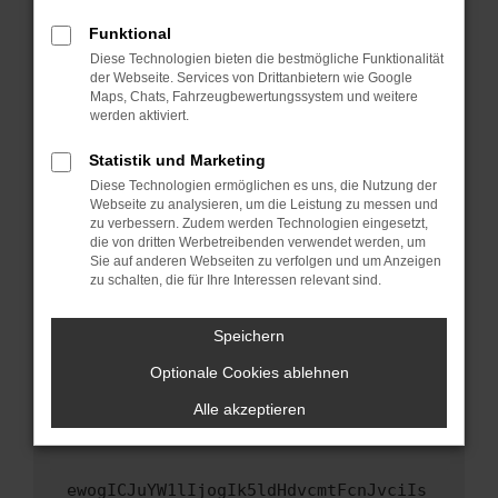
Fenster?
Funktional
Starte dein Gerät neu.
Diese Technologien bieten die bestmögliche Funktionalität
Das kann manchmal helfen, vorübergehende
der Webseite. Services von Drittanbietern wie Google
Maps, Chats, Fahrzeugbewertungssystem und weitere
Probleme zu beheben.
werden aktiviert.
Stelle sicher, dass dein Browser und dein
Betriebssystem auf dem neuesten Stand
Statistik und Marketing
sind.
Diese Technologien ermöglichen es uns, die Nutzung der
Webseite zu analysieren, um die Leistung zu messen und
Veraltete Software birgt nicht nur ein
zu verbessern. Zudem werden Technologien eingesetzt,
Sicherheitsrisiko, sondern kann auch dazu
die von dritten Werbetreibenden verwendet werden, um
führen, dass bestimmte Funktionen nicht mehr
Sie auf anderen Webseiten zu verfolgen und um Anzeigen
unterstützt werden.
zu schalten, die für Ihre Interessen relevant sind.
Wende dich an den Webseitenbetreiber.
Speichern
Wenn du alle oben genannten Schritte versucht
hast, kontaktiere uns bitte. Wir werden
Optionale Cookies ablehnen
versuchen, das Problem zu beheben. Du kannst
Alle akzeptieren
uns diesen Text schicken, um uns bei der
Fehlersuche zu unterstützen:
ewogICJuYW1lIjogIk5ldHdvcmtFcnJvciIs