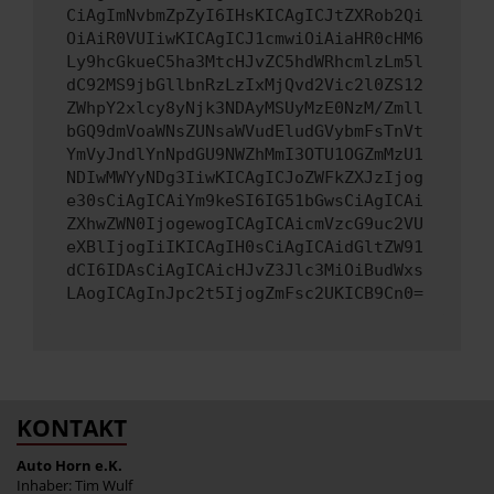
CiAgImNvbmZpZyI6IHsKICAgICJtZXRob2Qi
OiAiR0VUIiwKICAgICJ1cmwiOiAiaHR0cHM6
Ly9hcGkueC5ha3MtcHJvZC5hdWRhcmlzLm5l
dC92MS9jbGllbnRzLzIxMjQvd2Vic2l0ZS12
ZWhpY2xlcy8yNjk3NDAyMSUyMzE0NzM/Zmll
bGQ9dmVoaWNsZUNsaWVudEludGVybmFsTnVt
YmVyJndlYnNpdGU9NWZhMmI3OTU1OGZmMzU1
NDIwMWYyNDg3IiwKICAgICJoZWFkZXJzIjog
e30sCiAgICAiYm9keSI6IG51bGwsCiAgICAi
ZXhwZWN0IjogewogICAgICAicmVzcG9uc2VU
eXBlIjogIiIKICAgIH0sCiAgICAidGltZW91
dCI6IDAsCiAgICAicHJvZ3Jlc3MiOiBudWxs
LAogICAgInJpc2t5IjogZmFsc2UKICB9Cn0=
KONTAKT
Auto Horn e.K.
Inhaber: Tim Wulf