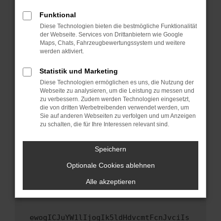
Fenster?
Funktional
Starte dein Gerät neu.
Diese Technologien bieten die bestmögliche Funktionalität
Das kann manchmal helfen, vorübergehende
der Webseite. Services von Drittanbietern wie Google
Maps, Chats, Fahrzeugbewertungssystem und weitere
Probleme zu beheben.
werden aktiviert.
Stelle sicher, dass dein Browser und dein
Betriebssystem auf dem neuesten Stand
Statistik und Marketing
sind.
Diese Technologien ermöglichen es uns, die Nutzung der
Webseite zu analysieren, um die Leistung zu messen und
Veraltete Software birgt nicht nur ein
zu verbessern. Zudem werden Technologien eingesetzt,
Sicherheitsrisiko, sondern kann auch dazu
die von dritten Werbetreibenden verwendet werden, um
führen, dass bestimmte Funktionen nicht mehr
Sie auf anderen Webseiten zu verfolgen und um Anzeigen
unterstützt werden.
zu schalten, die für Ihre Interessen relevant sind.
Wende dich an den Webseitenbetreiber.
Speichern
Wenn du alle oben genannten Schritte versucht
hast, kontaktiere uns bitte. Wir werden
Optionale Cookies ablehnen
versuchen, das Problem zu beheben. Du kannst
Alle akzeptieren
uns diesen Text schicken, um uns bei der
Fehlersuche zu unterstützen:
ewogICJuYW1lIjogIk5ldHdvcmtFcnJvciIs