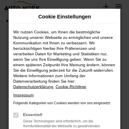
Zum
Hauptinhalt
Cookie Einstellungen
springen
Startseite
Fahrzeugverkauf
Fahrzeugbestand
Wir nutzen Cookies, um Ihnen die bestmögliche
Nutzung unserer Webseite zu ermöglichen und unsere
Kommunikation mit Ihnen zu verbessern. Wir
Fehler: Network Error
berücksichtigen hierbei Ihre Präferenzen und
verarbeiten Daten für Marketing und Statistiken nur,
Beim Laden ist ein Fehler aufgetreten.
wenn Sie uns Ihre Einwilligung geben. Wenn Sie zu
Hier sind ein paar Tipps, die dir helfen können:
einem späteren Zeitpunkt Ihre Meinung ändern, können
Sie die Einwilligung jederzeit für die Zukunft widerrufen.
Überprüfe deine Firewall und deine
Weitere Informationen zum Umfang der
Internetverbindung.
Datenverarbeitung finden Sie hier:
Datenschutzerklärung
,
Cookie-Richtlinie
.
Laden andere Webseiten, zum Beispiel deine
Suchmaschine?
Impressum
Prüfe deine Browsererweiterungen.
Folgende Kategorien von Cookies werden von uns eingesetzt:
Manche Erweiterungen, wie Werbeblocker,
Essentiell
können das Laden bestimmter Seiten
verhindern. Funktioniert die Seite in einem
Diese Technologien sind erforderlich, um die
Kernfunktionalität der Webseite zu gewährleisten.
anderen Browser oder in einem privaten