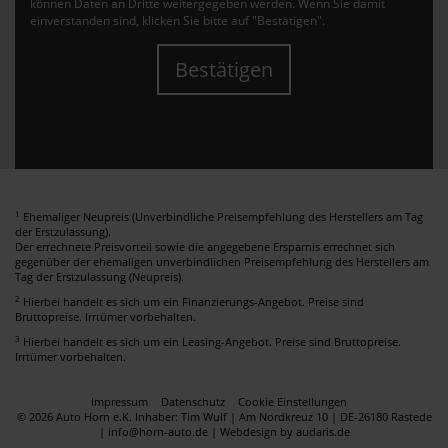
können Daten an Dritte weitergegeben werden. Wenn Sie damit
einverstanden sind, klicken Sie bitte auf "Bestätigen".
Bestätigen
1
Ehemaliger Neupreis (Unverbindliche Preisempfehlung des Herstellers am Tag
der Erstzulassung).
Der errechnete Preisvorteil sowie die angegebene Ersparnis errechnet sich
gegenüber der ehemaligen unverbindlichen Preisempfehlung des Herstellers am
Tag der Erstzulassung (Neupreis).
2
Hierbei handelt es sich um ein Finanzierungs-Angebot. Preise sind
Bruttopreise. Irrtümer vorbehalten.
3
Hierbei handelt es sich um ein Leasing-Angebot. Preise sind Bruttopreise.
Irrtümer vorbehalten.
Impressum
Datenschutz
Cookie Einstellungen
© 2026 Auto Horn e.K. Inhaber: Tim Wulf | Am Nordkreuz 10 | DE-26180 Rastede
| info@horn-auto.de |
Webdesign by audaris.de